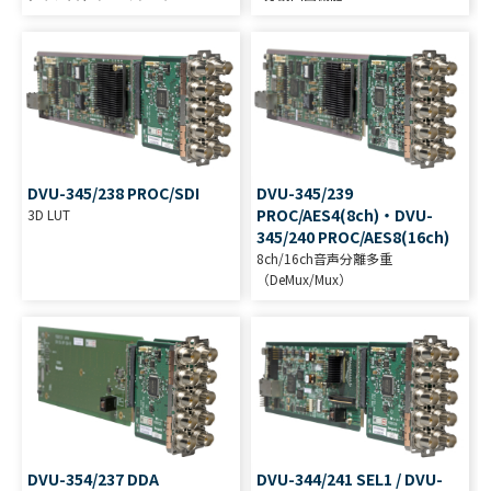
DVU-345/238 PROC/SDI
DVU-345/239
PROC/AES4(8ch)・DVU-
3D LUT
345/240 PROC/AES8(16ch)
8ch/16ch音声分離多重
（DeMux/Mux）
DVU-354/237 DDA
DVU-344/241 SEL1 / DVU-