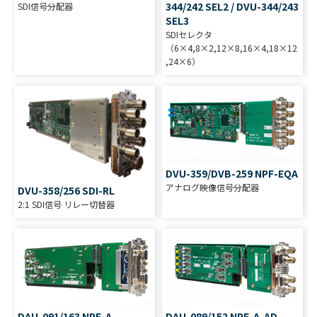
344/242 SEL2 / DVU-344/243
SDI信号分配器
SEL3
SDIセレクタ
（6×4,8×2,12×8,16×4,18×12
,24×6）
DVU-359/DVB-259 NPF-EQA
アナログ映像信号分配器
DVU-358/256 SDI-RL
2:1 SDI信号 リレー切替器
DAU-091/163 NPF-A-
DAU-089/152 NPF-A-AD