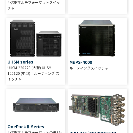
4K/2Kマルチフォーマットスイッ
チャ
UHSM series
MuPS-4000
UHSM-220220 (大型) UHSM-
ルーティングスイッチャ
120120 (中型)：ルーティング ス
イッチャ
OnePackⅡ Series
4K/2Kマルチフォーマットのモジュ
DVU-345/238 PROC/SDI