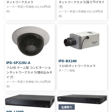
ネットワークカメラ
ネットワークカメラ(吊り下げタイ
メーカー希望小売価格
160,000
円(税
プ)
抜)
メーカー希望小売価格
400,000
円(税
抜)
IPD-BX240
IPD-SP210U-A
フルHDネットワークカメラ
フルHD ドーム型 コンビネーショ
オープン価格
ンネットワークカメラ(埋め込みタ
イプ)
メーカー希望小売価格
380,000
円(税
抜)
在庫限り
INR-1208P