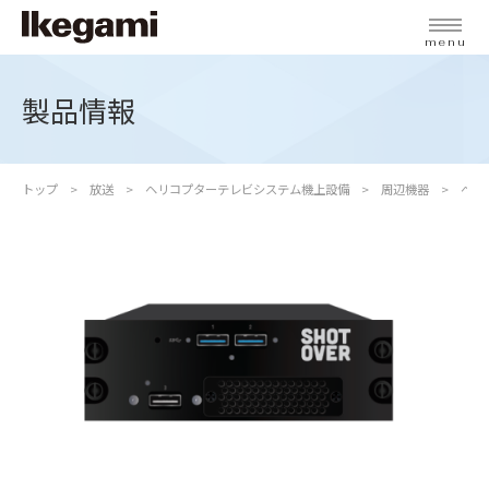
menu
製品情報
トップ
放送
ヘリコプターテレビシステム機上設備
周辺機器
ヘリ