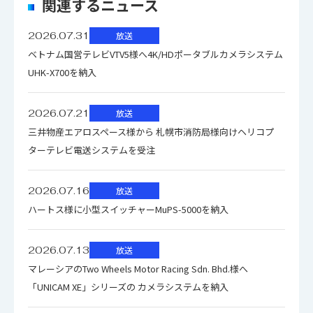
関連するニュース
のアイコンの場合はファイル名をクリックするとダウン
2026.07.31
放送
ロードできます。
ベトナム国営テレビVTV5様へ4K/HDポータブルカメラシステム
複数のファイルをダウンロードする場合、選択するボタン
UHK-X700を納入
を押してください。（個人情報の入力が必要）
ファイル名
ダウンロード
2026.07.21
放送
三井物産エアロスペース様から 札幌市消防局様向けヘリコプ
ターテレビ電送システムを受注
2026.07.16
放送
ハートス様に小型スイッチャーMuPS-5000を納入
2026.07.13
放送
マレーシアのTwo Wheels Motor Racing Sdn. Bhd.様へ
「UNICAM XE」シリーズの カメラシステムを納入