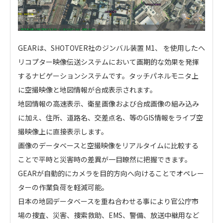
GEARは、SHOTOVER社のジンバル装置 M1、 を使用したヘ
リコプター映像伝送システムにおいて画期的な効果を発揮
するナビゲーションシステムです。タッチパネルモニタ上
に空撮映像と地図情報が合成表示されます。
地図情報の高速表示、衛星画像および合成画像の組み込み
に加え、住所、道路名、交差点名、等のGIS情報をライブ空
撮映像上に直接表示します。
画像のデータベースと空撮映像をリアルタイムに比較する
ことで平時と災害時の差異が一目瞭然に把握できます。
GEARが自動的にカメラを目的方向へ向けることでオペレー
ターの作業負荷を軽減可能。
日本の地図データベースを重ね合わせる事により官公庁市
場の捜査、災害、捜索救助、EMS、警備、放送中継用など