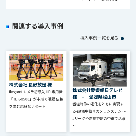
関連する導入事例
導入事例一覧を見る
株式会社 長野放送 様
株式会社愛媛朝日テレビ
Ikegami カメラ初導⼊ HD 専⽤機
様 – 愛媛県松山市
「HDK-X500」が中継で活躍 信頼
番組制作の進化をともに実現す
を⽣む親⾝なサポート
るeat様中継車カメラシステム ～
Jリーグや高校野球の中継で活躍
～