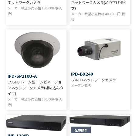
ネットワークカメラ
ネットワークカメラ(吊り下げタイ
メーカー希望小売価格
160,000
円(税
プ)
抜)
メーカー希望小売価格
400,000
円(税
抜)
IPD-BX240
IPD-SP210U-A
フルHDネットワークカメラ
フルHD ドーム型 コンビネーショ
オープン価格
ンネットワークカメラ(埋め込みタ
イプ)
メーカー希望小売価格
380,000
円(税
抜)
在庫限り
INR-1208P