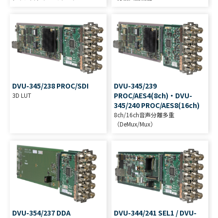
DVU-345/238 PROC/SDI
DVU-345/239
PROC/AES4(8ch)・DVU-
3D LUT
345/240 PROC/AES8(16ch)
8ch/16ch音声分離多重
（DeMux/Mux）
DVU-354/237 DDA
DVU-344/241 SEL1 / DVU-