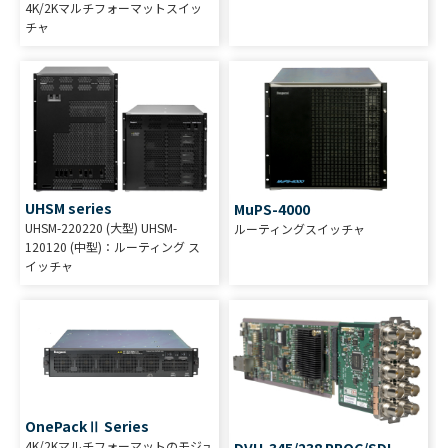
4K/2Kマルチフォーマットスイッ
チャ
UHSM series
MuPS-4000
UHSM-220220 (大型) UHSM-
ルーティングスイッチャ
120120 (中型)：ルーティング ス
イッチャ
OnePackⅡ Series
4K/2Kマルチフォーマットのモジュ
DVU-345/238 PROC/SDI