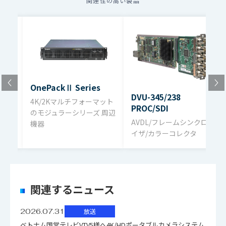
関連性の高い製品
複数のファイルをダウンロードする場合、選択するボタン
SDI SMPTE2081-10、SMPTE2082-
を押してください。（個人情報の入力が必要）
出力信号
10、292M、292M 0.8Vp-p 75Ω BNC
DVB/ASI（270Mbps）
ファイル名
ダウンロード
TVシス
SDI信号分配器 カタログ（pdf）2.1MB
12G-SDI : 160p/59.94、2160p/50
6G-SDI : 2160p/29.97、2160p/23.98
OnePackⅡ Series
3G-SDI : 1080p/59.94（Level-
DVU-345/238
4K/2Kマルチフォーマット
出力映像
PROC/SDI
A/B）、1080p/50（Level-A/B）
のモジュラーシリーズ 周辺
フォーマッ
AVDL/フレームシンクロナ
HD-SDI :
1080i/59.94、1080i/50、
機器
ト
イザ/カラーコレクタ
1080p/23.98、1080psf/23.98、
1080p/29.97、1080psf/29.97
SD-SDI : 480i/59.94、576i/50
関連するニュース
2026.07.31
放送
ベトナム国営テレビVTV5様へ4K/HDポータブルカメラシステム