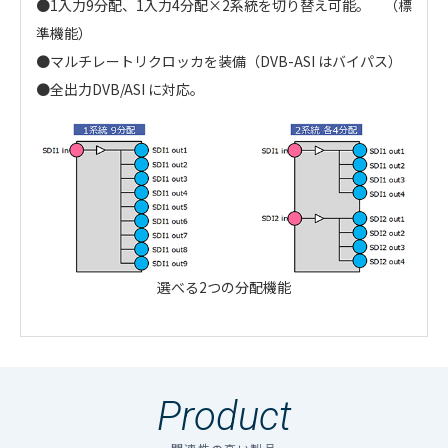
●1入力9分配、1入力4分配×2系統を切り替え可能。 （標
準機能）
●マルチレートリクロッカを装備（DVB-ASI はバイパス）
●全出力DVB/ASI に対応。
選べる2つの分配機能
・
アイコンのファイルは個人情報の入力が必須と
SDI SMPTE2081-10、SMPTE2082-
Front module : DVU-354 NPF-DDA
DVU-
なります。「選択する」をクリックしてください。
入力信号
10、292M、292M 0.8Vp-p 75Ω BNC
354/237
Product
のアイコンの場合はファイル名をクリックするとダウン
DVB/ASI（270Mbps）
Rear module : DVB-237 NPF-DDA-
DDA
ロードできます。
REAR