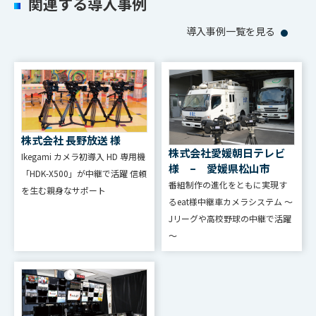
関連する導入事例
導入事例一覧を見る
株式会社 長野放送 様
株式会社愛媛朝日テレビ
Ikegami カメラ初導⼊ HD 専⽤機
様 – 愛媛県松山市
「HDK-X500」が中継で活躍 信頼
番組制作の進化をともに実現す
を⽣む親⾝なサポート
るeat様中継車カメラシステム ～
Jリーグや高校野球の中継で活躍
～