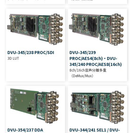
DVU-345/238 PROC/SDI
DVU-345/239
PROC/AES4(8ch)・DVU-
3D LUT
345/240 PROC/AES8(16ch)
8ch/16ch音声分離多重
（DeMux/Mux）
DVU-354/237 DDA
DVU-344/241 SEL1 / DVU-