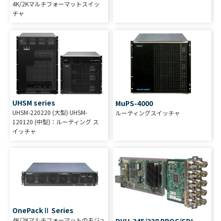
4K/2Kマルチフォーマットスイッ
チャ
UHSM series
MuPS-4000
UHSM-220220 (大型) UHSM-
ルーティングスイッチャ
120120 (中型)：ルーティング ス
イッチャ
OnePackⅡ Series
4K/2Kマルチフォーマットのモジュ
DVU-345/238 PROC/SDI