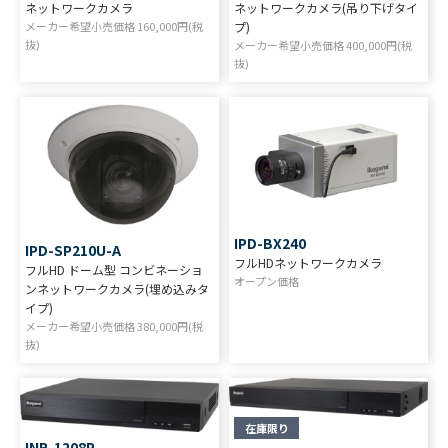
ネットワークカメラ
ネットワークカメラ(吊り下げタイ
メーカー希望小売価格
160,000
円(税
プ)
抜)
メーカー希望小売価格
400,000
円(税
抜)
IPD-BX240
IPD-SP210U-A
フルHDネットワークカメラ
フルHD ドーム型 コンビネーショ
オープン価格
ンネットワークカメラ(埋め込みタ
イプ)
メーカー希望小売価格
380,000
円(税
抜)
在庫限り
INR-1208P