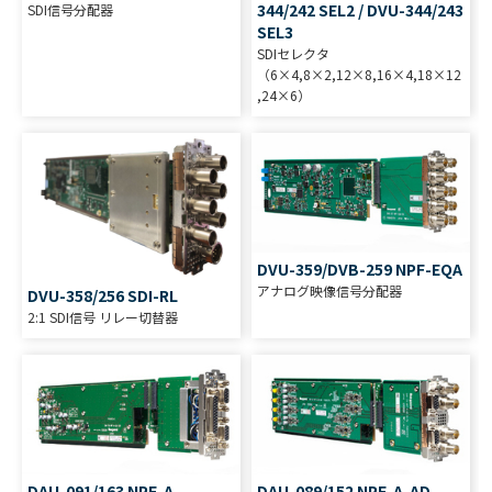
344/242 SEL2 / DVU-344/243
SDI信号分配器
SEL3
SDIセレクタ
（6×4,8×2,12×8,16×4,18×12
,24×6）
DVU-359/DVB-259 NPF-EQA
アナログ映像信号分配器
DVU-358/256 SDI-RL
2:1 SDI信号 リレー切替器
DAU-091/163 NPF-A-
DAU-089/152 NPF-A-AD