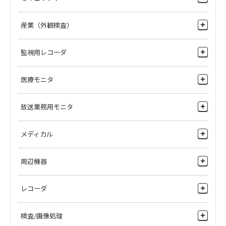
EditcamStation2 DNE-31
HDK-790EXⅢ/HDK-
Format HDTV Camera System
4K Cameras
790EXⅢ【α version】
ディスクレコーダ
流通店舗
HDK-790EXⅢ/HDK-790EXⅢ【α
産業（外観検査）
HD Cameras
version】
ビルマンション
マルチパーパスカメラ
シート検査・フィルム検査
PM404
CCU-980
監視用レコーダ
病院・施設
PMシリーズ_モノクロピクチャー
3G対応カメラコントロールユニッ
カメラコントロールユニット・ベースステーション
枚葉検査
モニタ（4型×4連）
ト
環境プラント
ネットワークレコーダ
HDL-F30
HDL-V90
医療モニタ
アクセサリ
粉体検査
14-bitフルデジタルマルチパーパス
DVCPRO HD一体型デジタルカメ
製造プラント
3CCD-HDTVカメラ
ラ/レコーダ
ヘリコプター搭載カメラ
4Kモニタ
BS-98
FA-97A
放送業務用モニタ
高所監視
3G対応ベースステーション
3G対応ファイバアダプタ
HDモニタ
河川監視
4Kモニタ
HDS-V10
HDL-10
メディカル
GFCAM:テープレスカメラ
HDL-10 ： 超小型HDTV単板式カメ
港湾監視
HDモニタ
ラ
4K CONVERTER BOARD
VFL701A
手術顕微鏡用カメラを探したい
周辺機器
鉄道監視
SDモニタ
4Kコンバータボード
7型 LCDビューファインダ
手術顕微鏡、術野医療用モニタを探したい
周辺機器
ネットワーク周辺機器
レコーダ
HTM-50 Series
TM-90/80 Series
記録したい
SDTVモニタ
TM 90/80 Series
VFL-P700
SE-H750
院内監視カメラシステムがほしい
レコーダ
7型LCDビューファインダ
システムエクスパンダ
検査/画像処理