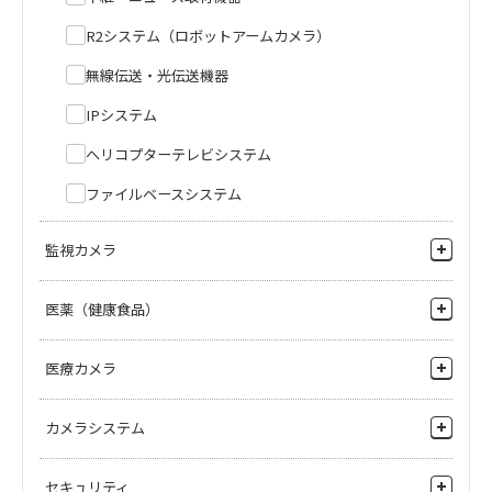
EL(OLED)マスターモニタ
液晶モニタ
ポータブルフラッシュメモリレ
フラッシュメモリレコーダ
メーカー希望小売価格
1,300,000
円(税
メーカー希望小売価格
590,000
円(税
コーダ
R2システム（ロボットアームカメラ）
抜)
抜)
無線伝送・光伝送機器
IPシステム
HDK-75EX
HDK-77EXa
HLM-1760WR
HLM-7012WR
フルデジタルHDTVカメラシステム
14-bitフルデジタルHDTVカメラシ
17型フルHDマルチフォーマット液
7型2連 マルチフォーマットLCDカ
ヘリコプターテレビシステム
ステム
晶モニタ
ラーモニタ
ファイルベースシステム
メーカー希望小売価格
370,000
円(税
メーカー希望小売価格
450,000
円(税
抜)
抜)
HDK-79EX
HDK-790E/HDK-79E
監視カメラ
フルデジタルHDTVカメラシステム
フルデジタルHDTVカメラシステム
ネットワーク カメラ（IPカメラ）
HLM-5013WR
MuPS-4000（スイッチャ）
医薬（健康食品）
5型3連 マルチフォーマットLCDカ
マルチプラットフォームスイッ
PTZカメラ
ラーモニタ
チャ
Editcam3（DNS-33W）
Editcam2(DNS-21W/DNS-
錠剤外観検査
メーカー希望小売価格
450,000
円(税
医療カメラ
201W)
テープレスカメラ
抜)
インクジェット錠剤印刷
FIT/IT CCDディスクカメラ/レコー
4Kカメラ
ダ
カメラシステム
顆粒剤(粉体）検査
HDカメラ
FE-C140SE
HDK-97ARRI
スタジオカメラ・中継カメラ
カメラアダプタ
セキュリティ
HDK-97ARRI : Super 35mm