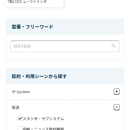
7型LCDビューファインダ
HDK-790GX
HDK-79GX
16-bit フルデジタルカメラシステ
16-bit フルデジタルカメラシステ
型番・フリーワード
ム
ム
HEM-1770WR
HDK-97A/97AP
HDK-55
HC-HD300
17型マルチフォーマット有機
UnicamHD 3G対応16-bitフルデジ
16-bit フルデジタルカメラシステ
1/3型3CMOSセンサ HDシステムカ
EL（OLED）マスターモニタ
タルカメラシステム
ム
メラ
メーカー希望小売価格
900,000
円(税
抜)
目的・利用シーンから探す
SHK-810
HDL-45E/HDL-45E1
IP System
8K UHD スーパーハイビジョンカ
14-bitフルデジタルマルチパーパス
HDK-970A/970AP
HDN-X10
メラシステム
3CCD-HDTVカメラ
3G対応16-bitフルデジタルカメラ
HDTVテープレスカメラ/レコーダ
トータルシステムソリューション
システム
放送
IPゲートウェイ
スタジオ・サブシステム
HEM-2570W
HLM-2460W
IP対応ベースステーション
25型マルチフォーマット有機
24型フルHD マルチフォーマット
GFS-P10
GFS-V10PL
中継・ニュース取材機器