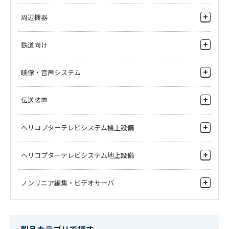
手術映像システムがほしい
錠剤・食品の外観を検査したい
HDL-20
HDL-37E
周辺機器
HDL-20 ：超小型HDTVカメラ
HDL-37E ： 小型HDTVカメラ 生産
MCP-170
BSH-300
錠剤に印刷したい
終了
メンテナンスコントロールパネル
Ethernet / ICCP コンバータ
ソフトウェア
鉄道向け
粉体への異物混入検査をしたい
手術顕微鏡用アダプタ
錠剤の内部を検査したい
監視カメラ
HDL-40
HDL-45A
映像・音声システム
パンチルトローテーション
CSU-110
STD-1770T
HDL-40 ： フルデジタルワンピース
HDL-45A ： 14-bitフルデジタルマ
フィルムの外観を検査をしたい
監視用モニタ
カメラセレクトユニット
チルトスタンド
ワゴン台車
ビデオスイッチャ
HDTVカメラ
ルチパーパス3CCD-HDTVカメラ
メーカー希望小売価格
36,000
円(税抜)
伝送装置
パネルの外観を検査したい
周辺機器
ビデオルーティングスイッチャ
金属箔の外観を検査したい
カメラハウジング
FPU装置
ヘリコプターテレビシステム機上設備
システム周辺機器
BP-920
CC-1715
触媒の検査をしたい
モニタハウジング
伝送装置
ブランクパネル
ハードキャリングケース
マルチビューワ／DSK
空撮用4Kカメラ
メーカー希望小売価格
5,000
円(税抜)
メーカー希望小売価格
86,000
円(税抜)
ヘリコプターテレビシステム地上設備
ミリ波伝送装置
音声ルータ
周辺機器
IP伝送装置
周辺機器
ノンリニア編集・ビデオサーバ
IP機器
伝送装置
GR-1750
SO-016
その他機器
報道ファイルベース
ハンドル
ソフトキャリングケース
メーカー希望小売価格
10,000
円(税抜)
メーカー希望小売価格
65,000
円(税抜)
ノンリニア編集機