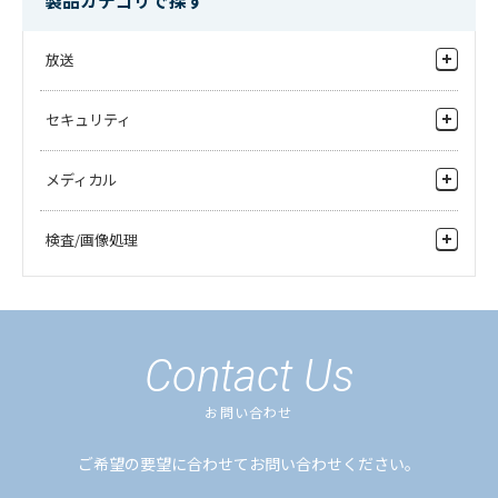
製品カテゴリで探す
素材共有サーバ
STD-900
STD-904
放送
収録・送出サーバ
固定スタンド
固定スタンド
メーカー希望小売価格
15,000
円(税抜)
メーカー希望小売価格
4,000
円(税抜)
IP System
セキュリティ
カメラシステム
監視カメラ
STD-920T
STD-1517T
メディカル
放送業務用モニタ
チルトスタンド
チルトスタンド
監視用レコーダ
メーカー希望小売価格
24,000
円(税抜)
メーカー希望小売価格
38,000
円(税抜)
映像・音声システム
医療カメラ
検査/画像処理
周辺機器
伝送装置
医療モニタ
鉄道向け
医薬（健康食品）
ヘリコプターテレビシステム機上設備
レコーダ
STD-1722
STD-1770
産業（外観検査）
VESAアームスタンド
固定スタンド
ヘリコプターテレビシステム地上設備
周辺機器
メーカー希望小売価格
12,000
円(税抜)
Contact Us
ノンリニア編集・ビデオサーバ
お問い合わせ
PP-904
PP-1770
保護パネル
保護パネル
ご希望の要望に合わせてお問い合わせください。
メーカー希望小売価格
6,000
円(税抜)
メーカー希望小売価格
28,000
円(税抜)