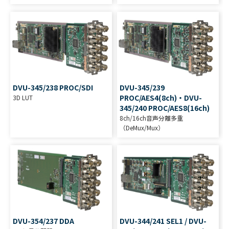
DVU-345/238 PROC/SDI
DVU-345/239
PROC/AES4(8ch)・DVU-
3D LUT
345/240 PROC/AES8(16ch)
8ch/16ch音声分離多重
（DeMux/Mux）
DVU-354/237 DDA
DVU-344/241 SEL1 / DVU-