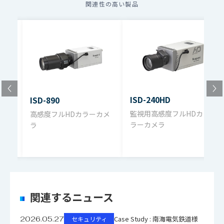
関連性の高い製品
ISD-240HD
ISD-890
監視用高感度フルHDカ
高感度フルHDカラーカメ
ラーカメラ
ラ
メラ
関連するニュース
Case Study : 南海電気鉄道様
2026.05.27
セキュリティ