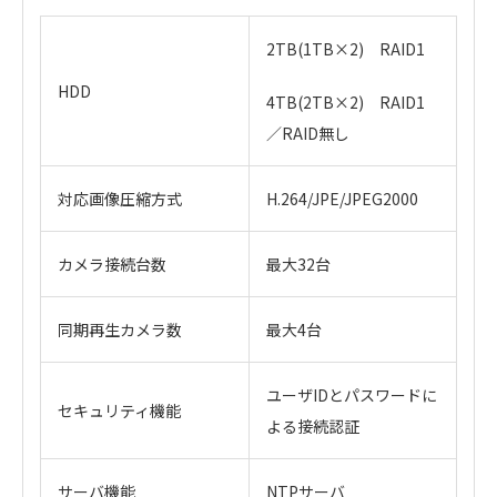
2TB(1TB×2) RAID1
HDD
4TB(2TB×2) RAID1
／RAID無し
対応画像圧縮方式
H.264/JPE/JPEG2000
カメラ接続台数
最大32台
同期再生カメラ数
最大4台
ユーザIDとパスワードに
セキュリティ機能
よる接続認証
サーバ機能
NTPサーバ