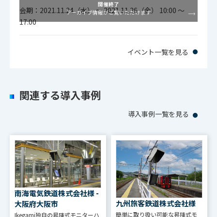
開催終了
会期：2021.11.24（水） ～ 2021.11.26（金） 10:00 ～
アーカイブ情報がご覧いただけます
17:00
イベント一覧を見る
関連する導入事例
導入事例一覧を見る
南海電気鉄道株式会社様 -
九州旅客鉄道株式会社様
大阪府大阪市
簡単に取り扱い可能な昇降式モ
Ikegami独自の昇降式モニターハ