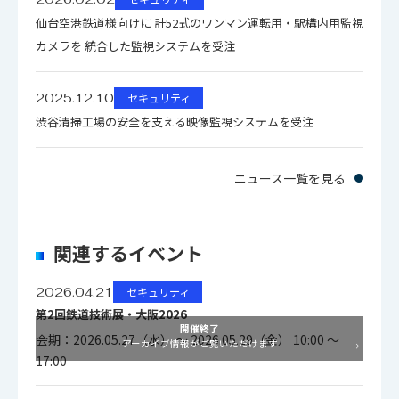
仙台空港鉄道様向けに 計52式のワンマン運転用・駅構内用監視
カメラを 統合した監視システムを受注
2025.12.10
セキュリティ
渋谷清掃工場の安全を支える映像監視システムを受注
ニュース一覧を見る
関連するイベント
2026.04.21
セキュリティ
第2回鉄道技術展・大阪2026
開催終了
会期：2026.05.27（水） ～ 2026.05.29（金） 10:00 ～
アーカイブ情報がご覧いただけます
17:00