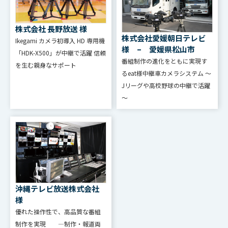
株式会社 長野放送 様
株式会社愛媛朝日テレビ
Ikegami カメラ初導⼊ HD 専⽤機
様 – 愛媛県松山市
「HDK-X500」が中継で活躍 信頼
番組制作の進化をともに実現す
を⽣む親⾝なサポート
るeat様中継車カメラシステム ～
Jリーグや高校野球の中継で活躍
～
沖縄テレビ放送株式会社
様
優れた操作性で、高品質な番組
制作を実現 ―制作・報道両