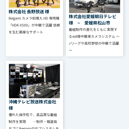
株式会社 長野放送 様
株式会社愛媛朝日テレビ
Ikegami カメラ初導⼊ HD 専⽤機
様 – 愛媛県松山市
「HDK-X500」が中継で活躍 信頼
番組制作の進化をともに実現す
を⽣む親⾝なサポート
るeat様中継車カメラシステム ～
Jリーグや高校野球の中継で活躍
～
沖縄テレビ放送株式会社
様
優れた操作性で、高品質な番組
制作を実現 ―制作・報道両
サブにIkegamiのサブシステムを