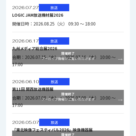
2026.07.27
放送
LOGIC JAM放送機材展2026
消費電力
5.2W以下
開催日時：2026.08.25（火） 09:30 ～ 18:00
2026.06.17
放送
AES-SEL1：310g AES-SEL2：
質量
九州メディア総合展2026
480g
開催終了
会期：2026.07.15（水） ～ 2026.07.16（木） 10:00 ～
アーカイブ情報がご覧いただけます
17:00
2026.06.10
放送
第11回 関西放送機器展
開催終了
会期：2026.07.08（水） ～ 2026.07.09（木） 10:00 ～
アーカイブ情報がご覧いただけます
17:00
2026.05.07
放送
「東北映像フェスティバル2026」映像機器展
開催終了