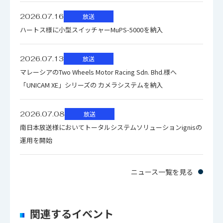
クリーンスイッチOn：48kHz
波数
2026.07.16
放送
ハートス様に小型スイッチャーMuPS-5000を納入
クリーンスイッチOff：入力信号と同
デジタル音
じ
声出力分解
2026.07.13
放送
能
クリーンスイッチOn：24bit
マレーシアのTwo Wheels Motor Racing Sdn. Bhd.様へ
「UNICAM XE」シリーズの カメラシステムを納入
Matrix入力監視: 信号無し、パリティ
エラー
2026.07.08
放送
監視機能
南日本放送様においてトータルシステムソリューションignisの
Matrix出力監視： サンプリング周波
運用を開始
数、無音
ニュース一覧を見る
動作温度
0～40℃
関連するイベント
動作湿度
20～80% (結露なきこと)