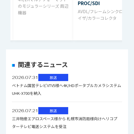
12×8 or 16×4
PROC/SDI
声出力
TVシス
のモジュラーシリーズ 周辺
AVDL/フレームシンクロナ
機器
イザ/カラーコレクタ
クリーンスイッチOff：
製品名
DAU-093/173 NPF-AES-SEL2
デジタル音
32kHz/44.1kHz/48kHz
声入力サン
プリング周
クリーンスイッチOn：48kHz
Front
DAU-093 NPF-AES-SEL
波数
module
クリーンスイッチ：ミュート処理
関連するニュース
Rear
DAB-173 NPF-AES-SEL2-REAR
デジタル音
2026.07.31
放送
module
声入力分解
20bit/24bit
ベトナム国営テレビVTV5様へ4K/HDポータブルカメラシステム
能
UHK-X700を納入
デジタル音
2026.07.21
放送
クリーンスイッチOff：入力信号と同
三井物産エアロスペース様から 札幌市消防局様向けヘリコプ
声出力サン
じ
ターテレビ電送システムを受注
プリング周