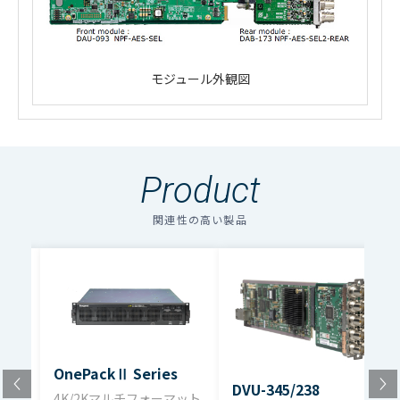
モジュール外観図
6×4 or 8×2
・
アイコンのファイルは個人情報の入力が必須と
AES-SEL1：6×4 or 8×2
マトリクス
なります。「選択する」をクリックしてください。
AES-SEL2：12×8 or 16×4 GUIで
構成
Product
のアイコンの場合はファイル名をクリックするとダウン
製品名
DAU-093/172 NPF-AES-SEL1
選択
ロードできます。
関連性の高い製品
複数のファイルをダウンロードする場合、選択するボタン
Front
DAU-093 NPF-AES-SEL
動作モード
クリーンスイッチ On/Off選択
を押してください。（個人情報の入力が必要）
module
ファイル名
ダウンロード
デジタル音
Rear
AES-3id 不平衡 1Vp-p 75Ω BNC
デジタル音声信号セレクタ カタログ
DAB-172 NPF-AES-SEL1-REAR
声入力
module
（pdf）2.0MB
OnePackⅡ Series
デジタル音
DVU-345/238
4K/2Kマルチフォーマット
AES-3id 不平衡 1Vp-p 75Ω BNC