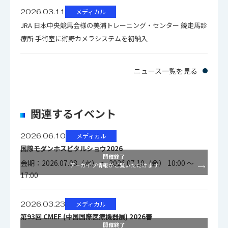
ず）
外形寸法
2026.03.11
メディカル
CCU：
JRA 日本中央競馬会様の美浦トレーニング・センター 競走馬診
W170×H66×D
療所 手術室に術野カメラシステムを初納入
270mm（ 突起部
含まず）
ニュース一覧を見る
5mまたは5ｍ
+10m, 最大
関連するイベント
カメラケーブル
25m（ブースタ
（別売）
[CB-230HD]使用
2026.06.10
メディカル
時）
国際モダンホスピタルショウ2026
開催終了
会期：2026.07.08（水） ～ 2026.07.10（金） 10:00 ～
アーカイブ情報がご覧いただけます
17:00
性能
2026.03.23
メディカル
HDTV:HD-SDI BNC
第93回 CMEF (中国国際医療機器展) 2026春
2系統 DVI：
開催終了