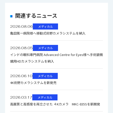
使用温度
0℃～＋40℃
関連するニュース
2026.08.06
メディカル
AC100～
電源
亀田第一病院様へ移動式術野カメラシステムを納入
230V±10％
2026.08.05
メディカル
消費電力
30VA以下
インドの眼科専門病院 Advanced Centre for Eyes様へ手術顕微
鏡用HDカメラシステムを納入
カメラヘッド：約
質量
100g, CCU：2kg
2026.06.10
メディカル
以下
4K術野カメラシステムを新発売
カメラヘッド：
2026.03.17
メディカル
W34×H40×D40
高画質と高感度を両立させた ４Kカメラ MKC-835Sを新開発
mm（ 突起含ま