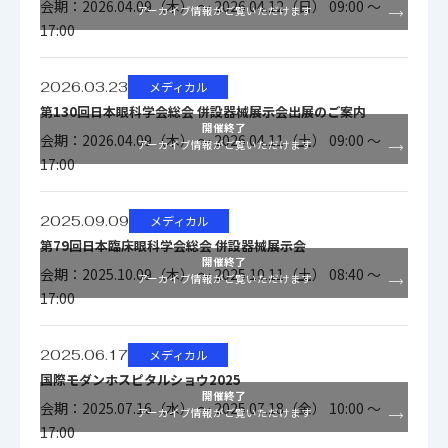
会期：2026.04.09（木） ～ 2026.04.12（日） 09:00 ～
アーカイブ情報がご覧いただけます
1920×1080I/P(切
17:00
替式） １系統
(DVIボードの追加
2026.03.23
メディカル
により1系統増設
第130回日本眼科学会総会 併設器械展示会出展のご案内
開催終了
可能[オプション])
会期：2026.04.09（木） ～ 2026.04.11（土） 09:00 ～
アーカイブ情報がご覧いただけます
出力信号
＊
17:00
1920 ｘ
1080i/p(切替式）
2025.09.09
メディカル
ダウンコンバータ
第79回日本臨床眼科学会総会 併設器械展示会
開催終了
出力
会期：2025.10.09（木） ～ 2025.10.11（土） 08:40 ～
アーカイブ情報がご覧いただけます
17:00
SDTV:NTSCコンポ
ジット BNC 1系統
Y/C S端子 1系統
2025.06.17
メディカル
国際モダンホスピタルショウ2025
開催終了
会期：2025.07.16（水） ～ 2025.07.18（金） 10:00 ～
アーカイブ情報がご覧いただけます
限界解像度
1000TV本(Y)
17:00