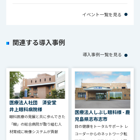
54dB（標準 γ及
イベント一覧を見る
S/N
びディデール
OFF）
関連する導入事例
2000
感度
lx/F10/3200K（標
導入事例一覧を見る
準）
HDTV 3値SYNC
入力位相基準信号
1系統
医療法人社団 済安堂
井上眼科病院様
機能
医療法人しぶし眼科様 - 鹿
眼科医療の発展と共に歩んできた
児島県志布志市
「眼」の総合病院が取り組む人
目の健康をトータルサポート レ
オートホワイトバ
材育成に映像システムが貢献
コーダーからのネットワーク転
ランス : CCU前面