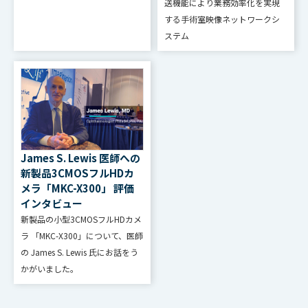
送機能により業務効率化を実現
スイッチより可能
する手術室映像ネットワークシ
オートゲインコン
ステム
トロール : 0～
24dB
オート機能
オートシャッター
: 1/60～1/10000
で連続可変
オートニー : 装備
James S. Lewis 医師への
オートフレア : 装
新製品3CMOSフルHDカ
備
メラ「MKC-X300」 評価
インタビュー
新製品の小型3CMOSフルHDカメ
Narrow/Middle/W
ラ 「MKC-X300」について、医師
測光エリア可変機
ide/Full 任意の
の James S. Lewis 氏にお話をう
能
エリアを選択
かがいました。
（ユーザ設定）