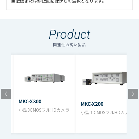
画配信または静止画記録からの選択となります。
・
アイコンのファイルは個人情報の入力が必須と
定格
なります。「選択する」をクリックしてください。
Product
のアイコンの場合はファイル名をクリックするとダウン
1920(H)×
有効画素数
ロードできます。
1080(V)× 3
関連性の高い製品
複数のファイルをダウンロードする場合、選択するボタン
を押してください。（個人情報の入力が必要）
1/3型220 万画素
ファイル名
ダウンロード
撮像素子
（1920×1080）
CMOS
MKC-230HDカタログ（pdf）572.6KB
MKC-230HD Rev.A_取扱説明書（pdf）
1125 / 59.94Ｈ
1.3MB
MKC-X300
MKC-X200
撮像部走査方式
ｚ プログレッシ
小型3CMOSフルHDカメラ
小型１CMOSフルHDカメラ
ブ走査
カメ
レンズマウント
Cマウント