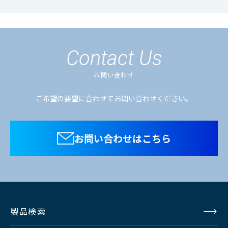
4ポジション(CCU
シーンファイル
前面スイッチより
呼び出し)
Contact Us
前面スイッチまた
お問い合わせ
は、フットスイッ
ご希望の要望に合わせてお問い合わせください。
フリーズ機能
チ（オプション）
を接続することに
より可能
お問い合わせはこちら
ACケーブル、取扱
標準付属品
説明書、日本語表
示パネル
製品検索
カメラケーブル