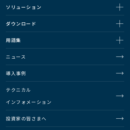
（5ｍ、
ソリューション
5m+10m）、ブー
スタ、手術顕微鏡
ダウンロード
用オートアイリス
オプション
アダプタ、
用語集
2連フットスイッ
チ、ズームレン
ニュース
ズ、DVIボード
＊、IP ENCODER
導入事例
ボード＊
テクニカル
＊DVIボード、IPエンコーダボードは同時に実装することはできません。
インフォメーション
＊DVIボード、IPエンコーダボードは工場出荷時のオプションです。ご発注時にご指定くださ
い。
投資家の皆さまへ