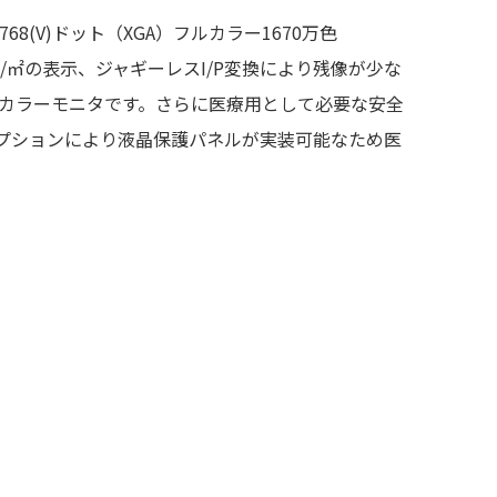
)×768(V)ドット（XGA）フルカラー1670万色
50cd/㎡の表示、ジャギーレスI/P変換により残像が少な
晶カラーモニタです。さらに医療用として必要な安全
プションにより液晶保護パネルが実装可能なため医