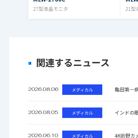
PC
27型液晶モニタ
21
リ
安全規格
UL6
EMC（磁界環境両立性）
FCC
関連するニュース
電源
AC
亀田第一
2026.08.06
メディカル
消費電力
35
インドの眼科
2026.08.05
メディカル
周囲温度
+5
外形寸法
W3
4K術野カ
2026.06.10
メディカル