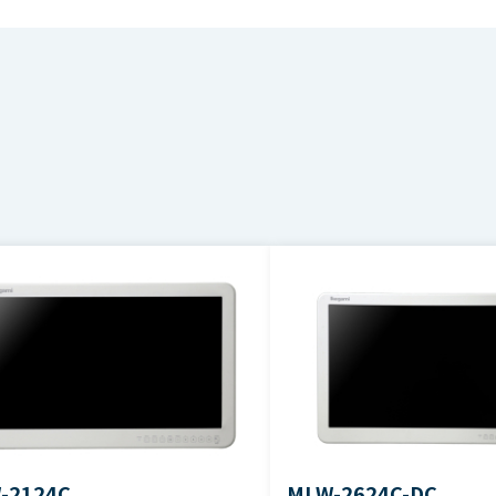
304（H）×228（V）mm
択するボタンを押してください。（個人情報の入力が必要）
ファイル名
、左右170度
0cd/ｍ2（Typ.）
1024（H）×768（V）
0/1/18 18:01:00
TVアナログ VBS 1系統
C 1系統
TVアナログ Y, Pb, Pr / RGB 1系統
-2124C
MLW-2624C-DC