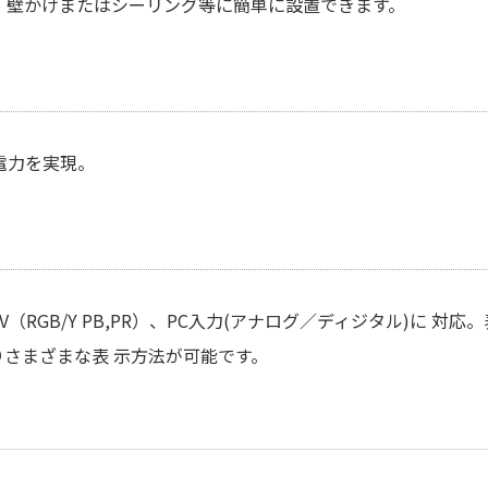
ーム、壁かけまたはシーリング等に簡単に設置できます。
電力を実現。
）、HDTV（RGB/Y PB,PR）、PC入力(アナログ／ディジタル)に
さまざまな表 示方法が可能です。
入力が必須となります。「選択する」をクリックしてください
0
型
クするとダウンロードできます。