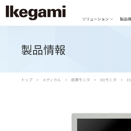
ソリューション
製品
製品情報
トップ
メディカル
医療モニタ
HDモニタ
1