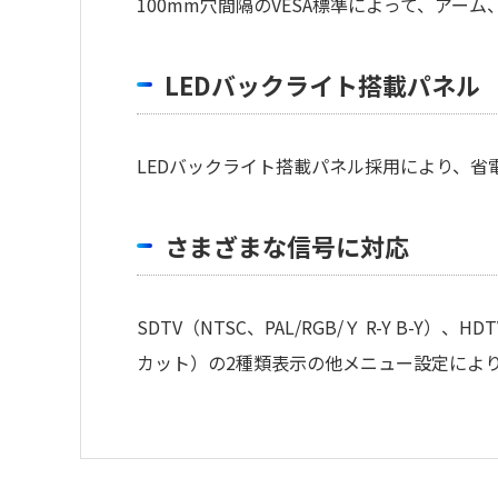
100mm穴間隔のVESA標準によって、ア
LEDバックライト搭載パネル
LEDバックライト搭載パネル採用により、省
さまざまな信号に対応
SDTV（NTSC、PAL/RGB/Ｙ R-Y B-Y
カット）の2種類表示の他メニュー設定により
・
アイコンのファイルは個人情報の
LCDパネルサイズ
15.
のアイコンの場合はファイル名をクリッ