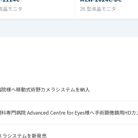
 DVI：DVI-D 1系統 : サポート解像度：VGA～SXGA
型液晶モニタ
26 型液晶モニタ
モート端子 パラレル／シリアル
0601-1/CSA22.2No.601/EN60601-1
 Class A/EN60601-1-2/VCCI Class A
100V～120V、200～240V±10%
病院様へ移動式術野カメラシステムを納入
W Max.
専門病院 Advanced Centre for Eyes様へ手術顕微鏡用
℃～+35℃
66 × H326 × D98 mm
メラシステムを新発売