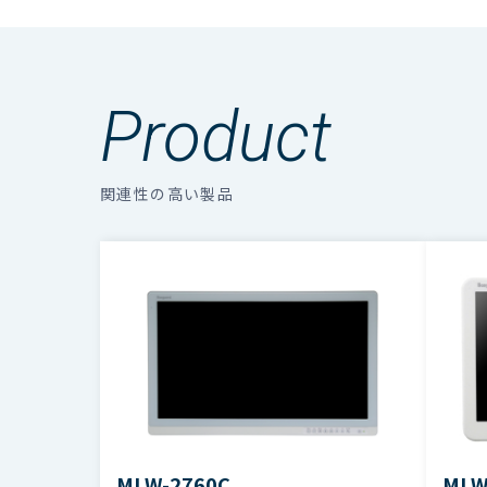
有効画面サイズ
最大
複数のファイルをダウンロードする場合、選
視野角
上下
Product
最大輝度
35
関連性の高い製品
表示解像度
最大
コントラスト比
190
SD
Y/
入力信号
HD
MLW-2760C
MLW