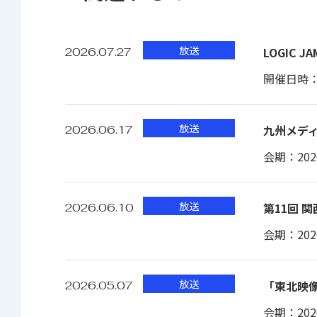
放送
LOGIC 
2026.07.27
開催日時：20
放送
九州メディ
2026.06.17
会期：2026.
送出制御アプリケーション
放送
第11回 
2026.06.10
2系統の送出を1画面で制御
会期：2026.
OTCやスイッチャとの連動が可能
上位システムで作成したプレイリストを表示
放送
「東北映像
2026.05.07
会期：2026.