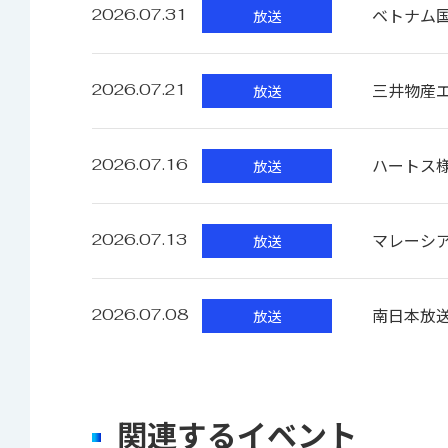
素材登録機能
ベトナム国
2026.07.31
放送
【 連携オプション 】 支援システムやアー
VTRやファイルベース (XDCAM) 素材をイ
テープのバッチキャプチャーが可能
三井物産
2026.07.21
放送
登録素材の追っかけ再生が可能
素材一本化機能
ハートス様
2026.07.16
放送
サーバ内の複数素材を一本化してメディアに
素材のメタデータをライブラリーデータとし
マレーシアの
2026.07.13
放送
素材検索アプリケーション
南日本放送
2026.07.08
放送
素材のID、日付、タイトルなどから検索
プロキシ（低解像度映像）プレビュー機能付
関連するイベント
ノンリニア編集機にドラッグ＆ドロップで素