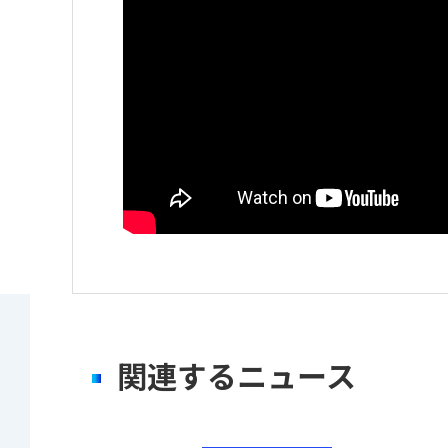
収録制御 アプリケーション
編集プラグイン
以下のワークフローを実現します。
・
アイコンのファイルは個人情報の
のアイコンの場合はファイル名をクリッ
【 収 録 】 収録サーバからの追いかけプレ
スケジュール収録機能
ニュース項目に紐づいた編集プロジェクトの
【 素材共有 】 多種多様なファイルフォーマット(M
複数のファイルをダウンロードする場合、選
ビデオサーバの入力チャンネル毎に収録の制
編集後、エクスポートするだけでニュース項
関連するニュース
【 プレビュー 】 素材サーバ内のファイル
最大8系統の入力を1画面で制御
Grassvalley社Edius、Avid、Media Co
【 編集連携 】 編集機からエクスポート連
VTR機器の制御が可能
【 アーカイブ 】 XDCAM、LTOなど多様
iSTEP+カタログ（pdf）1.1MB