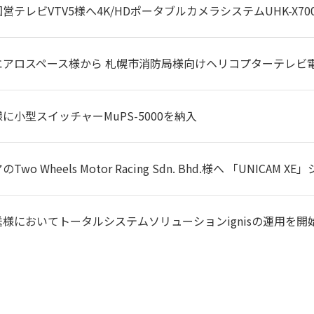
営テレビVTV5様へ4K/HDポータブルカメラシステムUHK-X70
カイブライブラリーシステム、OTC等との連携も可能。
ンジェスト・データ登録
エアロスペース様から 札幌市消防局様向けヘリコプターテレビ
に小型スイッチャーMuPS-5000を納入
書き出し
て扱うことが可能（アーカイブへ）
Two Wheels Motor Racing Sdn. Bhd.様へ 「UNIC
様においてトータルシステムソリューションignisの運用を開
材登録