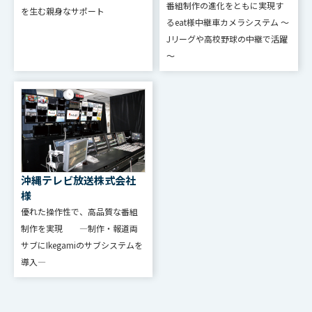
番組制作の進化をともに実現す
を⽣む親⾝なサポート
るeat様中継車カメラシステム ～
Jリーグや高校野球の中継で活躍
～
沖縄テレビ放送株式会社
様
優れた操作性で、高品質な番組
制作を実現 ―制作・報道両
サブにIkegamiのサブシステムを
導入―