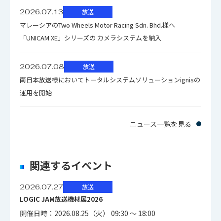
外部同期信号
2026.07.13
放送
HDTV PS 1Vp-p、 SYNC 0.6Vp-p
マレーシアのTwo Wheels Motor Racing Sdn. Bhd.様へ
±6dB（75Ω BNCコネクタ）
「UNICAM XE」シリーズの カメラシステムを納入
入力信号
SDTV VBS 1Vp-p、 BBS 0.3Vp-p
2026.07.08
放送
南日本放送様においてトータルシステムソリューションignisの
運用を開始
デジタル映像信号 HD-SDI ×2系統
（75Ω BNCコネクタ）SMPTE292M準
ニュース一覧を見る
拠
出力信号
アナログ映像信号 G、 B、 R／Y、 Pb、
Pr 切換え（マルチピンコネクタ）
関連するイベント
2026.07.27
放送
LOGIC JAM放送機材展2026
カメラヘッド -20℃ ～ +45℃, CCU
周囲温度
開催日時：2026.08.25（火） 09:30 ～ 18:00
-10℃ ～ +45℃