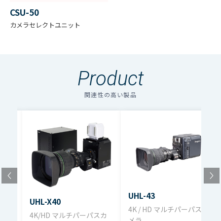
CSU-50
数
カメラセレクトユニット
量子化
14bit
ビット
Product
カメラ
標準ケーブル:5m / 15m / 30m / 50m
関連性の高い製品
ケーブル
F11/2、000 lx 反射率89.9%
感度
最低被写体照度:0.08 lx、 IRIS ; F1.4、
+54dBゲインアップ時
S/N
58dB（F11、 56dB設定可）
UHL-43
UHL-X40
Vカ
4K / HD マルチパーパスカ
4K/HD マルチパーパスカ
変調度
40%以上（800TV本、27.5MHz）
メラ