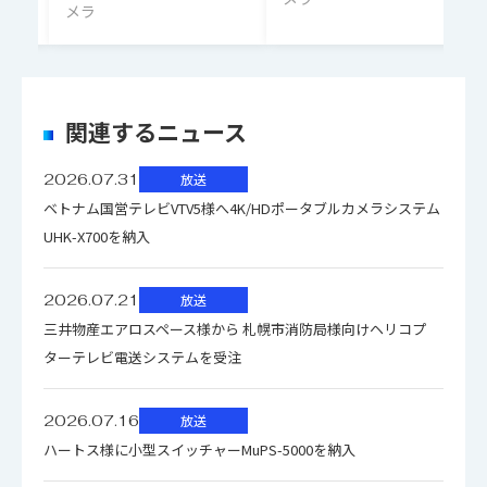
メラ
限界解像
1000 TV本
度
関連するニュース
GAMMA
OFF、 0.35、 0.4、 0.45
2026.07.31
放送
ベトナム国営テレビVTV5様へ4K/HDポータブルカメラシステム
-6dB、 -3dB、 0、 +6dB、 +9dB、
UHK-X700を納入
+12dB、 +6dB、 +12dB、
GAIN
+18dB、 +24dB、 +30dB、 +36dB、
2026.07.21
放送
+42dB、 +48dB、 +54dB
三井物産エアロスペース様から 札幌市消防局様向けヘリコプ
ターテレビ電送システムを受注
電子
1/100、 1/120、 1/250、 1/500、
シャッ
1/1000、 1/2000
2026.07.16
放送
ター
ハートス様に小型スイッチャーMuPS-5000を納入