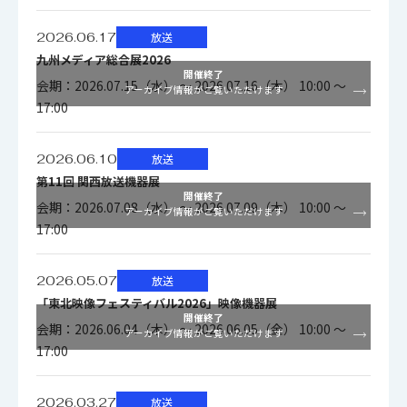
2026.06.17
放送
湿度
30% ～ 90%（非結露）
九州メディア総合展2026
開催終了
会期：2026.07.15（水） ～ 2026.07.16（木） 10:00 ～
アーカイブ情報がご覧いただけます
DC+11 ～ +16V（カメラケーブル長15m
17:00
まで）
動作電圧
DC+12～+16V（カメラケーブル長50m
2026.06.10
放送
まで）
第11回 関西放送機器展
開催終了
会期：2026.07.08（水） ～ 2026.07.09（木） 10:00 ～
アーカイブ情報がご覧いただけます
17:00
消費電力
約22W
2026.05.07
放送
カメラヘッド 約1.0kg
「東北映像フェスティバル2026」映像機器展
CCU 約1.5kg
開催終了
質量
会期：2026.06.04（木） ～ 2026.06.05（金） 10:00 ～
アーカイブ情報がご覧いただけます
CCU W110×H105×D180mm（突起部
17:00
含まず）
2026.03.27
放送