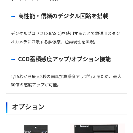
高性能・信頼のデジタル回路を搭載
デジタルプロセスLSI(ASIC)を使用することで放送用スタジ
オカメラに匹敵する解像感、色再現性を実現。
CCD蓄積感度アップ/オプション機能
1/15秒から最大2秒の画素加算感度アップ行えるため、最大
60倍の感度アップが可能。
・
アイコンのファイルは個人情報の入力が必須と
定格・性能
オプション
なります。「選択する」をクリックしてください。
のアイコンの場合はファイル名をクリックするとダウン
走査方式
1080i（59.94Hzまたは50Hz）
ロードできます。
複数のファイルをダウンロードする場合、選択するボタン