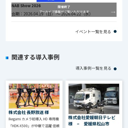
外形寸法
NAB Show 2026
開催終了
Ｗ100×Ｈ123×Ｄ80mm（突起部含ま
カメラ
アーカイブ情報がご覧いただけます
会期：2026.04.19（日） ～ 2026.04.22（水）
ず）
ヘッド
イベント一覧を見る
関連する導入事例
導入事例一覧を見る
株式会社 長野放送 様
株式会社愛媛朝日テレビ
Ikegami カメラ初導⼊ HD 専⽤機
様 – 愛媛県松山市
「HDK-X500」が中継で活躍 信頼