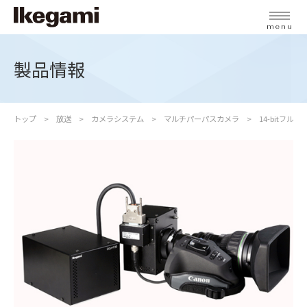
menu
製品情報
トップ
放送
カメラシステム
マルチパーパスカメラ
14-bitフル