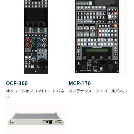
撮像素子
2/3型 230万画素 AIT CCD
を押してください。（個人情報の入力が必要）
ファイル名
ダウンロード
光学シス
2/3型R、G、B 3CCD f/1.4
テム
レンズマ
BTA S-1005B（標準）
ウント
光学フィ
ND 1：100% 2：25% 3：6.2%
ルタ
4：1.6% フィルターサーボ付
OCP-300
MCP-170
オペレーションコントロールパネ
メンテナンスコントロールパネル
ル
電気色温
3200K／5600K切替
度
サンプリ
ング周波
74.1758MHz または74.25MHz