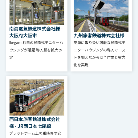
消費電力
寒型：280W以下（照明
オプション含まず）
南海電気鉄道株式会社様 -
九州旅客鉄道株式会社様
標準型：－20℃～
大阪府大阪市
簡単に取り扱い可能な昇降式モ
Ikegami独自の昇降式モニターハ
周囲温度
+50℃、耐寒型：－30℃
ニターハウジングの導入でコス
ウジングが活躍 導入駅を拡大予
～+50℃
トを抑えながら安全作業と省力
定
化を実現
JIS C 0920 防噴流型
防水性
（IP66相当）
W310×H444×D495m
外形寸法
m
西日本旅客鉄道株式会社
約21kg（オプション含
様 - JR西日本七尾線
質量
まず）
プラットホーム上の乗降客の安