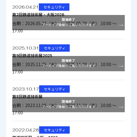
2026.04.21
セキュリティ
出力50%、電子感度アッ
第2回鉄道技術展・大阪2026
プ：16倍）
開催終了
会期：2026.05.27（水） ～ 2026.05.29（金） 10:00 ～
アーカイブ情報がご覧いただけます
最低被写体照度
17:00
白黒時：
0.0037 lx / F1.9（映像出
2025.10.31
セキュリティ
力50%、電子感度アップ
第9回鉄道技術展2025
開催終了
OFF）
会期：2025.11.26（水） ～ 2025.11.29（土） 10:00 ～
アーカイブ情報がご覧いただけます
17:00
0.00024 lx / F1.9（映像
出力50%、電子感度アッ
2023.10.17
セキュリティ
プ：16倍）
第8回鉄道技術展
開催終了
会期：2023.11.08（水） ～ 2023.11.10（金） 10:00 ～
アーカイブ情報がご覧いただけます
17:00
25倍ズーム（標準）：
ズーム比
9.6mm～240mm
2022.04.28
セキュリティ