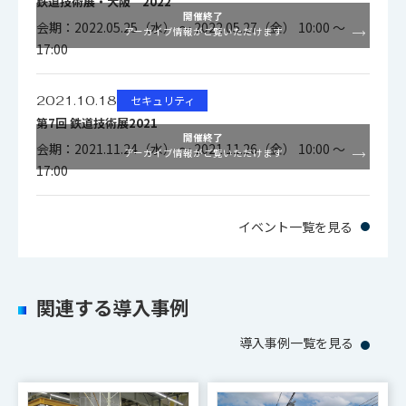
鉄道技術展・大阪 2022
開催終了
パン:360°（エンドレ
会期：2022.05.25（水） ～ 2022.05.27（金） 10:00 ～
アーカイブ情報がご覧いただけます
17:00
旋回角度
ス） チルト:+20°～－
70°（下向）
2021.10.18
セキュリティ
第7回 鉄道技術展2021
パン :180°/ｓ（プリセッ
開催終了
会期：2021.11.24（水） ～ 2021.11.26（金） 10:00 ～
ト動作時） 0.1～60°/
アーカイブ情報がご覧いただけます
17:00
ｓ（マニュアル時）
動作速度
チルト:60°/ｓ（プリセッ
イベント一覧を見る
ト動作時） 0.1～20°/
ｓ（マニュアル時）
関連する導入事例
AC100Ｖ±10％、
電源
導入事例一覧を見る
50/60Hz
標準型：230W以下、耐