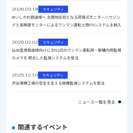
撮像素子
2/3型CMOSセンサ
2026.03.18
セキュリティ
PCS-7700HD 仕様書（pdf）159.4KB
IRいしかわ鉄道様へ 北陸地区初となる昇降式モニターハウジン
HD-SDI（SMPTE
PCS-7700HD （250W・500W） 外観
グと高輝度モニターによるワンマン運転士用ITVシステムを納入
図（pdf）1.1MB
292M） 0.8Vp-p/75Ω
PCS-7700HD ColdResistance IR-
2026.02.02
セキュリティ
（1920×1080/59.94i/3
映像出力
Lighting LED-Lighting 外観図（pdf）
仙台空港鉄道様向けに 計52式のワンマン運転用・駅構内用監視
0p/29.97p）
481.5KB
カメラを 統合した監視システムを受注
（1280×720/60p/59.94
PCS-7700HD ColdResistance Lighting
p/30p/29.97p）
外観図（pdf）262.0KB
2025.12.10
セキュリティ
PCS-7700HD ColdResistance 外観図
渋谷清掃工場の安全を支える映像監視システムを受注
カラー時：
（pdf）794.1KB
PCS-7700HD IR-Lighting LED-
0.0093 lx / F1.9（映像出
ニュース一覧を見る
Lighting 外観図（pdf）481.9KB
力50%、電子感度アップ
PCS-7700HD 外観図（pdf）861.1KB
OFF）
関連するイベント
0.00058 lx / F1.9（映像