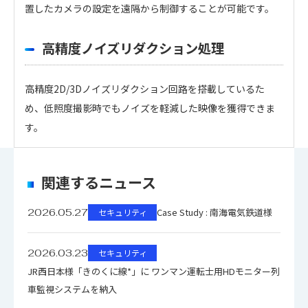
置したカメラの設定を遠隔から制御することが可能です。
高精度ノイズリダクション処理
高精度2D/3Dノイズリダクション回路を搭載しているた
め、低照度撮影時でもノイズを軽減した映像を獲得できま
す。
・
アイコンのファイルは個人情報の入力が必須と
超高感度耐環境型フル
なります。「選択する」をクリックしてください。
品名
HDコンビネーションカ
関連するニュース
のアイコンの場合はファイル名をクリックするとダウン
メラ
Case Study : 南海電気鉄道様
2026.05.27
セキュリティ
ロードできます。
複数のファイルをダウンロードする場合、選択するボタン
型名
PCS-7700HD
2026.03.23
セキュリティ
を押してください。（個人情報の入力が必要）
JR西日本様「きのくに線*」に ワンマン運転士用HDモニター列
希望小売価格（税抜）
オープン価格
ファイル名
ダウンロード
車監視システムを納入
PCS-7700HD マニュアル（pdf）1.7MB