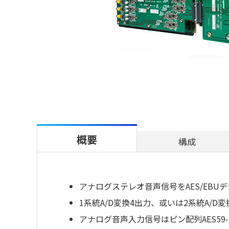
概要
構成
アナログステレオ音声信号をAES/EBU
1系統A/D変換4出力、或いは2系統A/D
アナログ音声入力信号はピン配列AES59-2