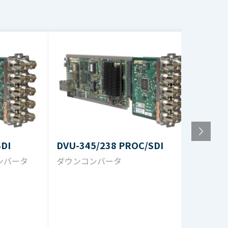
出力）
DI
DVU-345/238 PROC/SDI
DVU
ンバータ
ダウンコンバータ
ダウ
内（1kHz基準）