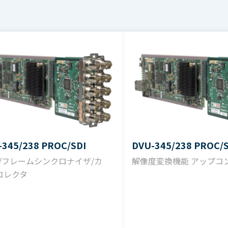
AES 3id 1992準拠 75Ω 不平衡 1Vp-p BNC type（4系統
-18dBFS／-20dBFS（切替可能）
24bit
48kHz
1kHz信号入力に対して±0.2dB以内
-345/238 PROC/SDI
DVU-345/238 PROC/S
L/フレームシンクロナイザ/カ
解像度変換機能 アップコ
アナログ入力+4dBm、デジタル出力-18dBFSで測定
コレクタ
1kHz信号入力に対して30Hz～20kHz周波数帯で±0.2dB以
アナログ入力+4dBm、デジタル出力-18dBFSで測定