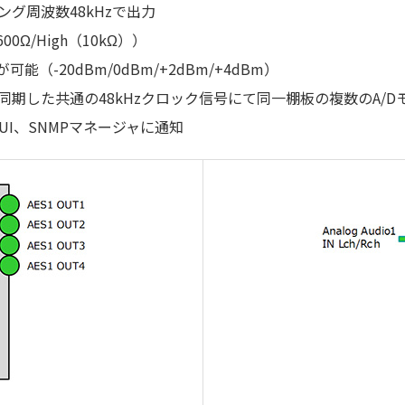
グ周波数48kHzで出力
Ω/High（10kΩ））
-20dBm/0dBm/+2dBm/+4dBm）
に同期した共通の48kHzクロック信号にて同一棚板の複数のA/
UI、SNMPマネージャに通知