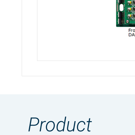
1入力4分配
・
アイコンのファイルは個人情報の
アナログ音声信号入力
のアイコンの場合はファイル名をクリッ
製品名
複数のファイルをダウンロードする場合、選
Front module
基準入力レベル選択
Product
アナログ音声信号A/D変換 カタログ（pd
Rear module
最大入力レベル