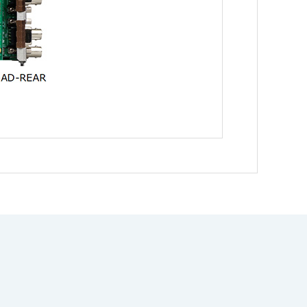
。
2に準拠
ダウンロード