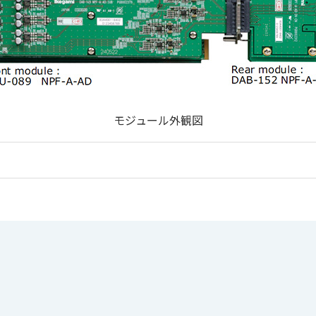
モジュール外観図
入力が必須となります。「選択する」をクリックしてください
入力コネクタ Dサブ-9ピン(メス)×2 ピン配列AES59-201
クするとダウンロードできます。
DAU-089/152 NPF-A-AD
入力インピーダンス：600Ω／High（10KΩ）（切替可能）
択するボタンを押してください。（個人情報の入力が必要）
ファイル名
DAU-089 NPF-A-AD
－20dBm／0dBm／＋2dBm／＋4dBm（切替可能）
f）2.1MB
DAB-152 NPF-A-AD-REAR
+24dBm／600Ω