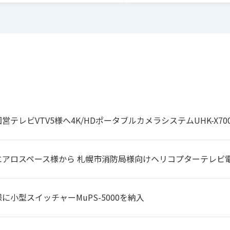
(30/100/15k/20kHzにて測定)
22Hz～22kHz BPF Onにおいて90dB以上
アナログ入力+4dBm、デジタル出力-18dBFSで測定
定格入力で0.1%以下 +18dBアップで0.3%以下
営テレビVTV5様へ4K/HDポータブルカメラシステムUHK-X70
アナログ入力+4dBm、デジタル出力-18dBFSで測定
エアロスペース様から 札幌市消防局様向けヘリコプターテレビ
(30/1k/20kHzで測定)
8kHzにおいて80dB以上
に小型スイッチャーMuPS-5000を納入
アナログ入力+4dBm、デジタル出力-18dBFSで測定