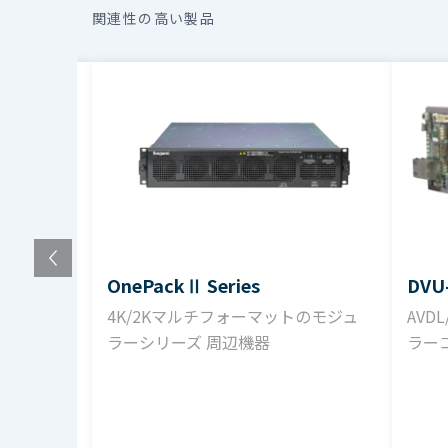
関連性の高い製品
デジタル音声出力
基準出力レベル選択
量子化bit数
出力サンプリング周波数
OnePackⅡ Series
DVU
レベル偏差
Vシステム周辺機
4K/2Kマルチフォーマットのモジュ
AVD
ラーシリーズ 周辺機器
ラー
周波数特性