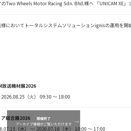
Two Wheels Motor Racing Sdn. Bhd.様へ 「UNIC
(L→R／R→Lにて測定)
様においてトータルシステムソリューションignisの運用を開
0～40℃
20～80%　(結露なきこと)
6.5W以下（基準入力時）　7W以下（最大入力時）
JAM放送機材展2026
410g
26.08.25（火） 09:30 ～ 18:00
ア総合展2026
開催終了
アーカイブ情報がご覧いただけます
07.15（水） ～ 2026.07.16（木） 10:00 ～ 17:00