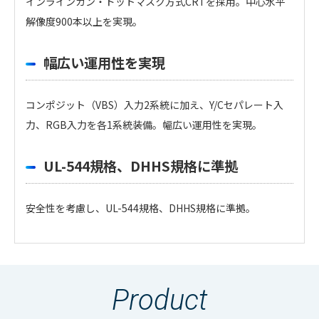
インラインガン・ドットマスク方式CRTを採用。中心水平
解像度900本以上を実現。
幅広い運用性を実現
コンポジット（VBS）入力2系統に加え、Y/Cセパレート入
力、RGB入力を各1系統装備。幅広い運用性を実現。
UL-544規格、DHHS規格に準拠
安全性を考慮し、UL-544規格、DHHS規格に準拠。
・
アイコンのファイルは個人情報の入力が必須と
なります。「選択する」をクリックしてください。
Product
のアイコンの場合はファイル名をクリックするとダウン
ロードできます。