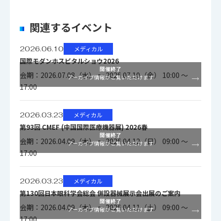
関連するイベント
2026.06.10
メディカル
国際モダンホスピタルショウ2026
開催終了
会期：2026.07.08（水） ～ 2026.07.10（金） 10:00 ～
アーカイブ情報がご覧いただけます
17:00
2026.03.23
メディカル
第93回 CMEF (中国国際医療機器展) 2026春
開催終了
会期：2026.04.09（木） ～ 2026.04.12（日） 09:00 ～
アーカイブ情報がご覧いただけます
17:00
2026.03.23
メディカル
第130回日本眼科学会総会 併設器械展示会出展のご案内
開催終了
会期：2026.04.09（木） ～ 2026.04.11（土） 09:00 ～
アーカイブ情報がご覧いただけます
17:00