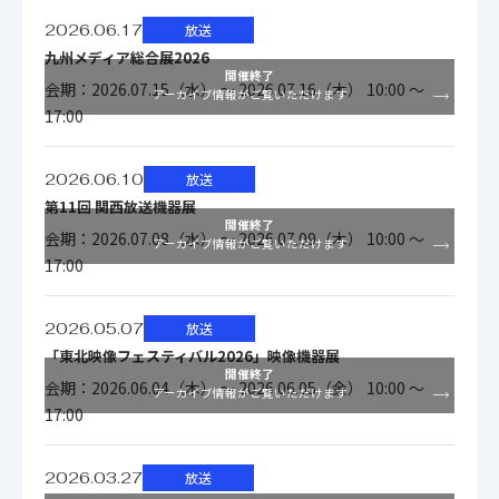
フェース
ラック・
チは同梱さ
N3048, S4048T-ON
2U
2026.06.17
放送
サイズ
外形寸法
れません）
九州メディア総合展2026
483 x 630 x 89 mm（19 x 24.8 x 3.5イ
ラック・サイ
（幅 x 奥行
開催終了
会期：2026.07.15（水） ～ 2026.07.16（木） 10:00 ～
ンチ）
2U
アーカイブ情報がご覧いただけます
ズ
き x 高さ）
外形寸法
17:00
Avid NEXIS | FSファイル・システム
（幅 x 奥
483 x 630 x 89 mm（19 x 24.8 x 3.5イ
外形寸法（幅
行き x 高
最大重量
ンチ）
2026.06.10
放送
セルフバランシング機能を備えた64
483 x 630 x 89 mm（19 x 24.8 x 3.5
システム
x 奥行き x 高
さ）
（ドライブ
26 kg
第11回 関西放送機器展
ビットの分散型ファイル・システム
インチ）
開催終了
さ）
込み）
会期：2026.07.08（水） ～ 2026.07.09（木） 10:00 ～
アーカイブ情報がご覧いただけます
17:00
最大重量
メディア配
インテリジェント・メディア分散/再
最大重量（ド
（ドライ
12.6kg
2 x 764W、100～240 VAC、60/50
布
分散
26 kg
2026.05.07
放送
ライブ込み）
ブ込み）
電源
Hz（少なくとも1個が機能しているこ
「東北映像フェスティバル2026」映像機器展
と）
開催終了
編集および
会期：2026.06.04（木） ～ 2026.06.05（金） 10:00 ～
メディア編集および再生に最適化
アーカイブ情報がご覧いただけます
2 x 764W、100～240 VAC、60/50
2 x 764W、100～240 VAC、60/50
再生
17:00
電源
電源
Hz（少なくとも1個が機能しているこ
Hz（少なくとも1個が機能している
動作温度
5℃～40℃（41°～104°F）
と）
こと）
メディア認識型のドライブ・リビル
2026.03.27
放送
フェール