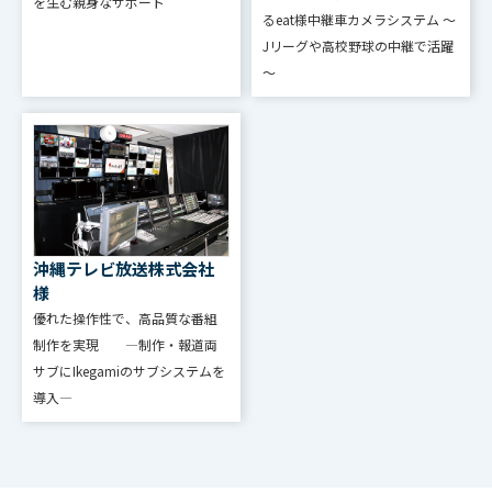
を⽣む親⾝なサポート
るeat様中継車カメラシステム ～
Jリーグや高校野球の中継で活躍
ユーザー・アカウントをITシステム
～
Active
と同期する Active
Directory
Directory（LDAP）統合
エラー処理
エラー警告と情報メッセージのログ
ユーザー・ステータス、ワークス
沖縄テレビ放送株式会社
モニタリン
ペース・ステータス、包括的なイベ
様
グ
ント・ログ、読み込み/書き込みの使
優れた操作性で、高品質な番組
制作を実現 ―制作・報道両
用帯域幅のモニター
サブにIkegamiのサブシステムを
導入―
リモート通
システム・イベントのリモート通知
知