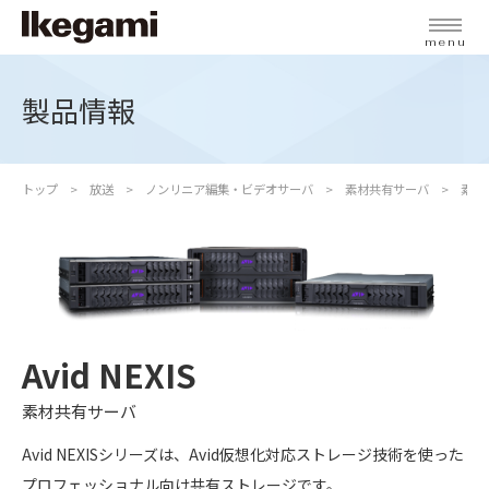
menu
製品情報
トップ
放送
ノンリニア編集・ビデオサーバ
素材共有サーバ
素材
Avid NEXIS
素材共有サーバ
Avid NEXISシリーズは、Avid仮想化対応ストレージ技術を使った
プロフェッショナル向け共有ストレージです。