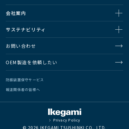
会社案内
ファイル/
500万
フォルダー
サステナビリティ
ユーザー・
5,640
お問い合わせ
アカウント
OEM製造を依頼したい
ユーザー・
1,028
グループ
防振装置保守サービス
報道関係者の皆様へ
対応Avid製
Media Composer
品
Autodesk Flame
Privacy Policy
サードパー
Adobe Premiere Pro CC
© 2026 IKEGAMI TSUSHINKI CO., LTD.