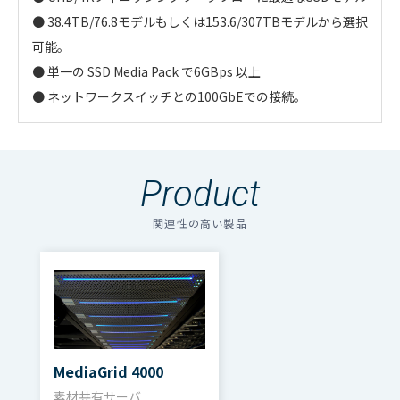
● 38.4TB/76.8モデルもしくは153.6/307TBモデルから選択
可能。
● 単一の SSD Media Pack で6GBps 以上
● ネットワークスイッチとの100GbEでの接続。
NEXIS | PRO+ストレージ・エンジン
NEXIS | F2ストレージ・エンジン
NEXIS | F2Xストレージエンジン
NEXIS | F2 SSD
・
アイコンのファイルは個人情報の入力が必須と
なります。「選択する」をクリックしてください。
Product
のアイコンの場合はファイル名をクリックするとダウン
10枚のドライブ（6TB、10TB、
1 個または2 個の Avid NEXIS SSD
40 TBのストレージ容量、1エンジン
10台のドライブ（6TB、10TB、
メディア・
ロードできます。
メディ
14TB）で構成されるメディアパック x
Media Pack を備えた単一のストレー
につき1メディア・パック （40 TB、
14TB）で構成されるメディアパッ
関連性の高い製品
メディア・
メディア・ド
ドライブお
複数のファイルをダウンロードする場合、選択するボタン
ア・ドラ
1、60~140TBのストレージ容量、最大
ジ・コントローラー ストレージ容量
最大700 MB/sの帯域幅を提供
ク x 1、 60~140TBのストレージ容
ドライブ
ライブ
よびスケー
を押してください。（個人情報の入力が必要）
イブ
700 MB/sの帯域幅 ※High
構成 38.4 TB、76.8 TB、153.6 TB、
※High Performanceモード使用
量、最大700 MB/sの帯域幅 ※High
ラビリティ
Performanceモード使用時
307.2 TB
時）
Performanceモード使用時
ファイル名
ダウンロード
Avid NEXISファミリーカタログ（pdf）
システム・
SAS I/Oモジュールを使用してF2に組み
2つのソリッドステート・システムと
1～4つのPRO+エンジンを組み合わ
F2にF2X、およびその他エンジンを
9.8MB
スケーラ
スケーラビ
スケーラビリ
ドライブ
合わせることで、60TB~140TBまでス
メタデータ・ドライブ
せて、40～160TBに拡張可能
組み合わせ、合計最大64メディア
MediaGrid 4000
Avid NEXIS Pro+ カタログ（pdf）
ビリティ
リティ
ティ
トレージを拡張できます
（NEXIS E/Fシリーズのエンジンと混
パックを備えた 単一システムにする
素材共有サーバ
601.7KB