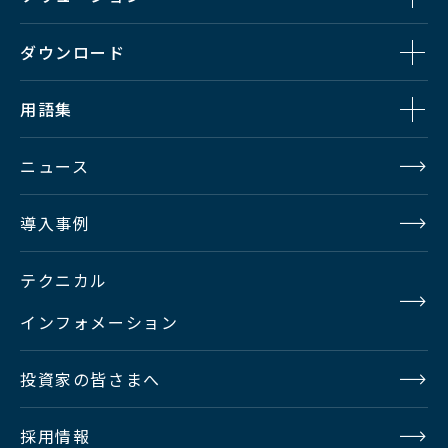
Windows
Windows 10 (64bit) , Windows 11
(64bit)
ダウンロード
用語集
クライアントOS
macOS 10.15.x Catalina
Mac
ニュース
macOS 11.x Big Sur
macOS 12.x Monterey
導入事例
Ethernet
Dual Gigabit Ethernet
テクニカル
インフォメーション
クライアン
1 Gigabit Ethernet、10 Gigabit
ト・ネット
Ethernet
投資家の皆さまへ
ワーク接続
採用情報
コラボレーション