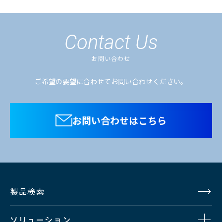
使用環境
Contact Us
動作温度範囲：5°C～40°C（高度
温度条件
2,000m以上で最大35ºC）
お問い合わせ
非動作温度範囲：-40°C～60°C
ご希望の要望に合わせてお問い合わせください。
相対湿度（動作時）：20%～80%
相対湿度
（結露なきこと）
お問い合わせはこちら
最大消費電力：764W
消費電力
平均消費電力：380W
対応プラットフォーム
製品検索
クライアントOS
ソリューション