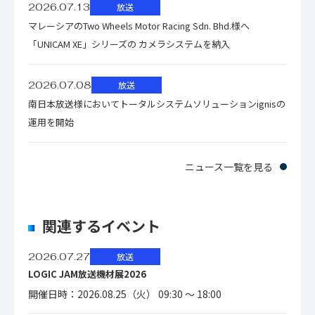
2026.07.13
放送
応
て、最大2,840万ファイル対応まで拡
ト （600の接続ユーザー）対応まで
マレーシアのTwo Wheels Motor Racing Sdn. Bhd.様へ
幅（マウント）：483mm（19イン
張可能
拡張可能
幅
800万ファイル。オプションのSystem
「UNICAM XE」シリーズの カメラシステムを納入
ファイル
チ）、IECラック準拠
Director Applianceを使用して、最大
対応
2,000万ファイル対応まで拡張可能
組み込みのSystem Director搭載。
800万ファイル。オプションの
2026.07.08
放送
高さ
高さ：88.9mm（3.5インチ）
システム管
オプションのSystem Director
System Director Applianceを使用
南日本放送様においてトータルシステムソリューションignisの
ファイル対応
理
Applianceを使用することで 導入環
して、最大2,000万ファイル対応ま
組み込みのSystem Director搭載。 オ
運用を開始
奥行き
奥行き：630mm（24.8インチ）
境の拡張と高可用性の実装が可能
で拡張可能
システム
プションのSystem Director Appliance
管理
を使用して、導入環境の拡張と高可用
ニュース一覧を見る
ネットワー
性の実装が可能
最大重量（出荷時）：ドライブ込み
組み込みのSystem Director搭載。
重量
ク・イン
で26 kg
オプションのSystem Director
システム管理
デュアル 100GbE
ターフェー
Applianceを使用して、導入環境の
関連するイベント
ネット
ス
拡張と高可用性の実装が可能
ワーク・
ネットワーク切替
10/25 Gigabit Ethernet (SFP28)
2026.07.27
放送
インター
LOGIC JAM放送機材展2026
ネットワー
フェース
ラック・サ
対応スイッ
2U
開催日時：2026.08.25（火） 09:30 ～ 18:00
ク・インター
イズ
10/25 Gigabit Ethernet (SFP28)
チ（スイッ
Dell Networking N2024, N3024,