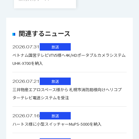
合することはできません）
ことで60TB~8.96PBまで拡張可能
Avid NEXIS | FS：64-bitセルフバラン
システ
シング分散型ファイル・システム。
2つのソリッドステート・システムとメ
システム・ド
ム・ドラ
ファイル・
インテリジェント・メディア分散/再
2つのソリッドステート・システム
ラック
ラックマウント可能：2Uサイズ
タデータ・ドライブ
関連するニュース
ライブ
イブ
システム
分散機能、リアルタイム・メディア・
とメタデータ・ドライブ
アクセス機能、動的ディスク保護機能
コントロー
現場交換可能なストレージ・コント
2026.07.31
放送
を搭載
Avid NEXIS | FS：64-bitセルフバランシ
Avid NEXIS | FS：64-bitセルフバラ
ラー
ローラ、電源（2）、ファン
ベトナム国営テレビVTV5様へ4K/HDポータブルカメラシステム
ファイ
ング分散型ファイル・システム。 イン
ンシング分散型ファイル・システ
UHK-X700を納入
ファイル・シ
ル・シス
テリジェント・メディア分散/再分散機
最大40のアクティブ・クライアントに
ム。 インテリジェント・メディア分
システム設定およびメタデータ管理
ステム
テム
能、リアルタイム・メディア・アクセス
対応。 オプションのSystem
散/再分散機能、リアルタイム・メ
SSD
用の冗長構成、ホットスワップ対応
2026.07.21
放送
クライアン
機能、動的ディスク保護機能を搭載
Director Applianceを使用すると、最
ディア・アクセス機能、動的ディス
SSD (2)
三井物産エアロスペース様から 札幌市消防局様向けヘリコプ
ト接続
大330のアクティブ・クライアント
ク保護機能を搭載
ターテレビ電送システムを受注
（600の接続ユーザー）対応まで拡張
最大40のアクティブ・クライアントに
ネットワー
10/25GbE (SFP28)
可能
対応。 オプションのSystem Director
最大40のアクティブ・クライアント
ク接続
2026.07.16
放送
クライア
Applianceを使用すると、最大330のア
に対応。 オプションのSystem
ハートス様に小型スイッチャーMuPS-5000を納入
ント接続
クライアント
クティブ・クライアント（600の接続
800万ファイル。オプションの
Director Applianceを使用すると、
外形寸法
接続
ファイル対
ユーザー）対応まで拡張可能
System Director Applianceを使用し
最大330のアクティブ・クライアン