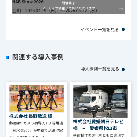
動作湿度
8%～80%（結露しないこと）
NAB Show 2026
ド機能を備え、 故障時もデータを保
開催終了
セーフ保護
動作温度
動作温度
5℃～40℃（41°～104°F）
5℃～40℃（41°～104°F）
アーカイブ情報がご覧いただけます
会期：2026.04.19（日） ～ 2026.04.22（水）
護できる2ドライブプロテクション
高度（動作
30～3,045 m（100～10,000フィー
動作湿度
高度（動
8%～80%（結露しないこと）
時）
ト）
メタデータ
内部システムディレクター（メタ
イベント一覧を見る
8%～80%（結露しないこと）
作時）
管理
データ管理）
高度（動作
30～3,045 m（100～10,000フィー
高度（非動
3,050～12,192 m（10,000～40,000
時）
高度（非
ト）
作時）
フィート）
関連する導入事例
管理ツール
30～3,045 m（100～10,000フィート）
動作時）
導入事例一覧を見る
高度（非動作
3,050～12,192 m（10,000～40,000
動的なワークスペースのセットアッ
時）
3,050～12,192 m（10,000～40,000
フィート）
プとモニタリング編集を中断せずに
フィート）
ワークス
動的ストレージ・ワークスペースを
ペース
変更できるFlexDriveユーザーのワー
クスペース・アクセスを管理
株式会社 長野放送 様
株式会社愛媛朝日テレビ
Ikegami カメラ初導⼊ HD 専⽤機
ユーザー管
ワークグループの表示、作成、定義
様 – 愛媛県松山市
「HDK-X500」が中継で活躍 信頼
理
およびパスワードの削除と設定
番組制作の進化をともに実現す