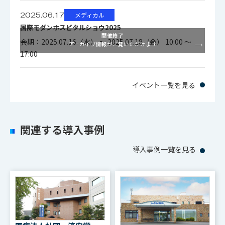
2025.06.17
メディカル
国際モダンホスピタルショウ2025
開催終了
会期：2025.07.16（水） ～ 2025.07.18（金） 10:00 ～
アーカイブ情報がご覧いただけます
17:00
イベント一覧を見る
関連する導入事例
導入事例一覧を見る