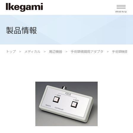
menu
製品情報
トップ
メディカル
周辺機器
手術顕微鏡用アダプタ
手術顕微鏡用ア