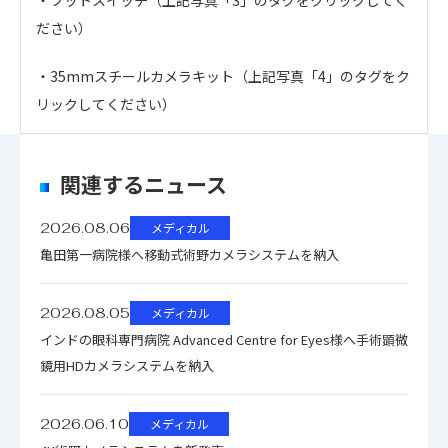
ださい）
・35mmスチールカメラキット（上記写真「4」のタグをク
リックしてください）
・
アイコンのファイルは個人情報の入力が必須と
なります。「選択する」をクリックしてください。
関連するニュース
のアイコンの場合はファイル名をクリックするとダウン
2026.08.06
メディカル
ロードできます。
亀田第一病院様へ移動式術野カメラシステムを納入
複数のファイルをダウンロードする場合、選択するボタン
を押してください。（個人情報の入力が必要）
2026.08.05
メディカル
ファイル名
ダウンロード
インドの眼科専門病院 Advanced Centre for Eyes様へ手術顕微
鏡用HDカメラシステムを納入
2026.06.10
メディカル