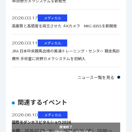
4K術野カメラシステムを新発売
2026.03.17
メディカル
高画質と高感度を両立させた ４Kカメラ MKC-835Sを新開発
2026.03.11
メディカル
JRA 日本中央競馬会様の美浦トレーニング・センター 競走馬診
療所 手術室に術野カメラシステムを初納入
ニュース一覧を見る
関連するイベント
2026.06.10
メディカル
国際モダンホスピタルショウ2026
開催終了
会期：2026.07.08（水） ～ 2026.07.10（金） 10:00 ～
アーカイブ情報がご覧いただけます