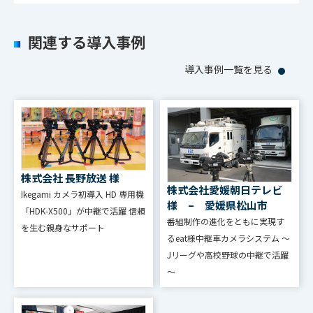
関連する導入事例
導入事例一覧を見る
株式会社 長野放送 様
株式会社愛媛朝日テレビ
Ikegami カメラ初導⼊ HD 専⽤機
様 – 愛媛県松山市
「HDK-X500」が中継で活躍 信頼
番組制作の進化をともに実現す
を⽣む親⾝なサポート
るeat様中継車カメラシステム ～
Jリーグや高校野球の中継で活躍
～