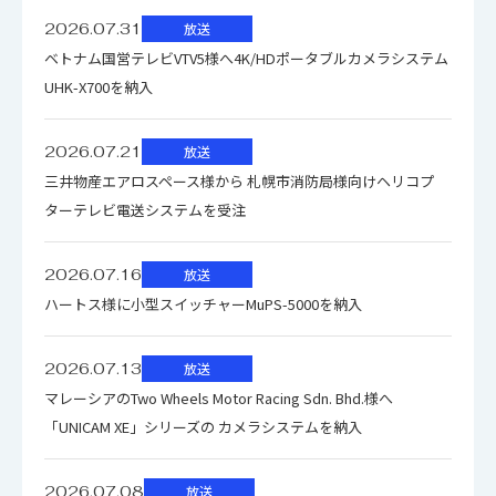
のアイコンの場合はファイル名をクリックするとダウン
2026.07.31
放送
ロードできます。
ベトナム国営テレビVTV5様へ4K/HDポータブルカメラシステム
複数のファイルをダウンロードする場合、選択するボタン
UHK-X700を納入
を押してください。（個人情報の入力が必要）
ファイル名
ダウンロード
2026.07.21
放送
三井物産エアロスペース様から 札幌市消防局様向けヘリコプ
ターテレビ電送システムを受注
2026.07.16
放送
ハートス様に小型スイッチャーMuPS-5000を納入
2026.07.13
放送
マレーシアのTwo Wheels Motor Racing Sdn. Bhd.様へ
「UNICAM XE」シリーズの カメラシステムを納入
2026.07.08
放送