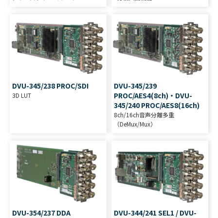
DVU-345/238 PROC/SDI
DVU-345/239
PROC/AES4(8ch)・DVU-
3D LUT
345/240 PROC/AES8(16ch)
8ch/16ch音声分離多重
（DeMux/Mux）
DVU-354/237 DDA
DVU-344/241 SEL1 / DVU-