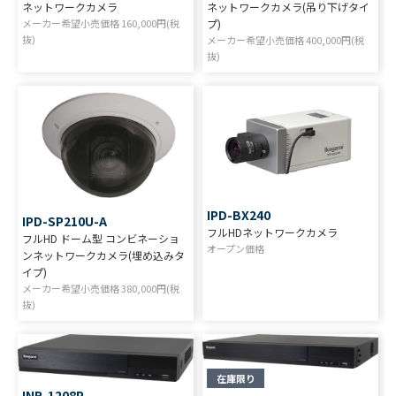
ネットワークカメラ
ネットワークカメラ(吊り下げタイ
メーカー希望小売価格
160,000
円(税
プ)
抜)
メーカー希望小売価格
400,000
円(税
抜)
IPD-BX240
IPD-SP210U-A
フルHDネットワークカメラ
フルHD ドーム型 コンビネーショ
オープン価格
ンネットワークカメラ(埋め込みタ
イプ)
メーカー希望小売価格
380,000
円(税
抜)
在庫限り
INR-1208P