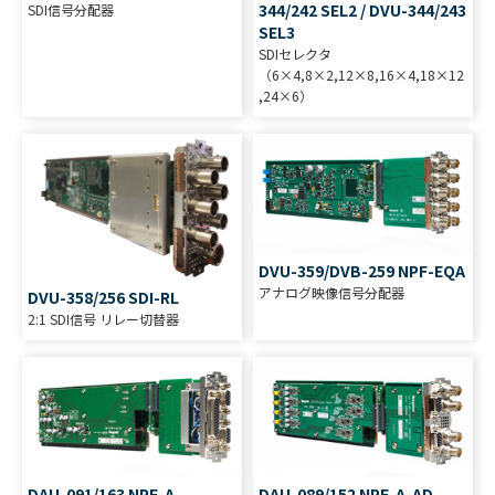
344/242 SEL2 / DVU-344/243
SDI信号分配器
SEL3
SDIセレクタ
（6×4,8×2,12×8,16×4,18×12
,24×6）
DVU-359/DVB-259 NPF-EQA
アナログ映像信号分配器
DVU-358/256 SDI-RL
2:1 SDI信号 リレー切替器
DAU-091/163 NPF-A-
DAU-089/152 NPF-A-AD