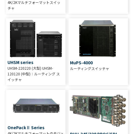
4K/2Kマルチフォーマットスイッ
チャ
UHSM series
MuPS-4000
UHSM-220220 (大型) UHSM-
ルーティングスイッチャ
120120 (中型)：ルーティング ス
イッチャ
OnePackⅡ Series
4K/2Kマルチフォーマットのモジュ
DVU-345/238 PROC/SDI