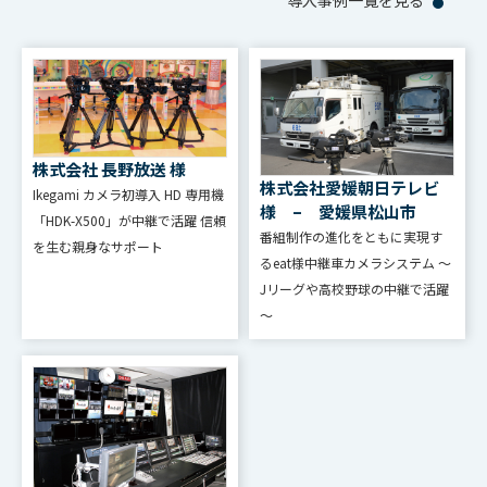
導入事例一覧を見る
株式会社 長野放送 様
株式会社愛媛朝日テレビ
Ikegami カメラ初導⼊ HD 専⽤機
様 – 愛媛県松山市
「HDK-X500」が中継で活躍 信頼
番組制作の進化をともに実現す
を⽣む親⾝なサポート
るeat様中継車カメラシステム ～
Jリーグや高校野球の中継で活躍
～