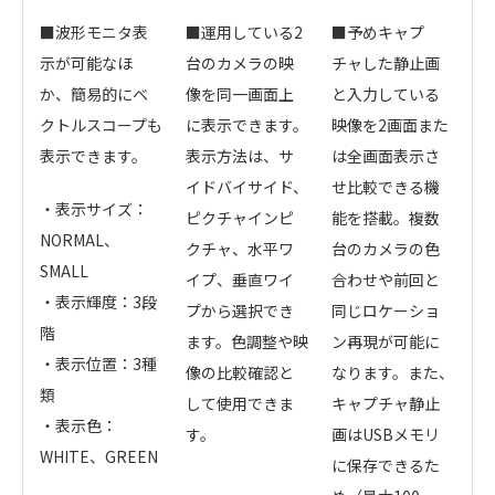
■波形モニタ表
■運用している2
■予めキャプ
示が可能なほ
台のカメラの映
チャした静止画
か、簡易的にベ
像を同一画面上
と入力している
クトルスコープも
に表示できます。
映像を2画面また
表示できます。
表示方法は、サ
は全画面表示さ
イドバイサイド、
せ比較できる機
・表示サイズ：
ピクチャインピ
能を搭載。複数
NORMAL、
クチャ、水平ワ
台のカメラの色
SMALL
イプ、垂直ワイ
合わせや前回と
・表示輝度：3段
プから選択でき
同じロケーショ
階
ます。色調整や映
ン再現が可能に
・表示位置：3種
像の比較確認と
なります。また、
類
して使用できま
キャプチャ静止
・表示色：
す。
画はUSBメモリ
WHITE、GREEN
に保存できるた