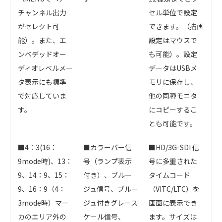
チャンネル出力
セル単位で設定
がセレクト可
できます。（描画
能）。また、エ
設定はマウスで
ンベデッドオー
も可能）。設定
ディオレベルメー
データはUSBメ
タ表示にも標準
モリに保存し、
で対応していま
他の同種モニタ
す。
にコピーするこ
とも可能です。
■4：3(16：
■
カラーバー信
■HD/3G-SDI 信
9mode時)、13：
号（ランプ表示
号に多重された
9、14：9、15：
付き）、ブルー
タイムコード
9、16：9（4：
ジュ信号、ブルー
（VITC/LTC）を
3mode時）マー
ジュ付きグレース
画面に表示でき
カのエリア外の
ケール信号、
ます。サイズは