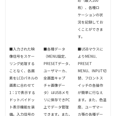
め（最大100
枚）、各種ロ
ケーションの状
況を記録してお
くことができま
す。
■
入力された映
■
各種データ
■USBマウスに
像信号をスケー
（MENU設定、
よりMENU、
リング処理する
PRESETデータ、
PRESET
ことなく、各画
ユーザマーカ、
MENU、INPUT切
素をLCDパネルの
全画面キャプ
替、フロントス
画素に合わせて
チャ画像デー
イッチの各操作
1：1で表示する
タ）はUSBメモ
が簡単に行なえ
ドットバイドッ
リに保存できPC
ます。また、色温
ト表示機能を装
上でデータ管理
度、ユーザマー
備。入力信号の
できます。また、
カ等の各種デー