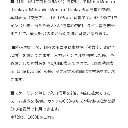
■【TSL UMDプロトコルV3.1】を使用してIMD(In Monitor
Display)/UMD(Under Monitor Display)表示を集中制御。
素材表示（英数字）、TALLY表示が可能です。RS-485で1ラ
イン（系統）当たり最大32台を集中制御。ライン数を増や
すことで、最大96台のIDと個別制御が可能となります。
■各入力対して、個々のモニタに素材名（英数字、8文字
以内）を設定できます。入力チャンネルを切替えた時、予
め設定した素材名をIMD/UMD表示できます。2画面動画表
示（side by side）の時、それぞれの画面に素材名を表示で
きます。
■スケーリング無しで入力信号を2倍、4倍に拡大できる
ズーム機能を 装備。カメラのCCDのキズや映像の細かな部
分の確認等で利用できます。
＊720p、1080i/pに対応