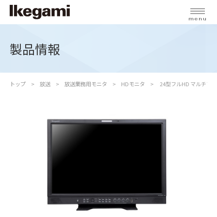
menu
製品情報
トップ
放送
放送業務用モニタ
HDモニタ
24型フルHD マルチフ