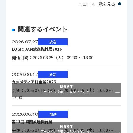
ニュース一覧を見る
とが可能です。PC環境やモニタの対応バージョンは下記を
質量
約9.1kg（本体）
ご参照ください。
関連するイベント
ビデオ入出力
＊調整用ソフトウェアAWC-100は無償で提供致しておりま
す。お問い合わせください。
2026.07.27
放送
3G/HD/SD-SDI：2入力、2出
LOGIC JAM放送機材展2026
力または4入力（出力を入力
開催日時：2026.08.25（火） 09:30 ～ 18:00
に設定変更することで可能）
入出力
VBS：1入力、1出力（ループ
2026.06.17
放送
スルー）
九州メディア総合展2026
HDMI：1入力
開催終了
会期：2026.07.15（水） ～ 2026.07.16（木） 10:00 ～
アーカイブ情報がご覧いただけます
HDMI1.4b(HDCP)対応
17:00
エンベデッドオーディオレベ
2026.06.10
放送
表示
ルメータ(8ch)
第11回 関西放送機器展
開催終了
会期：2026.07.08（水） ～ 2026.07.09（木） 10:00 ～
アーカイブ情報がご覧いただけます