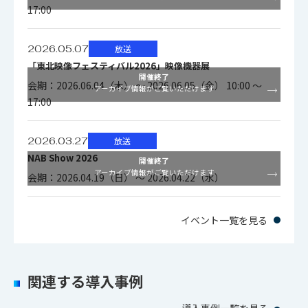
17:00
音声
2026.05.07
放送
入力
アナログオーディオ
「東北映像フェスティバル2026」映像機器展
開催終了
会期：2026.06.04（木） ～ 2026.06.05（金） 10:00 ～
アーカイブ情報がご覧いただけます
エンベデッドオー
17:00
標準
ディオ出力
2026.03.27
放送
NAB Show 2026
5.1ch ダウンミック
開催終了
標準
アーカイブ情報がご覧いただけます
会期：2026.04.19（日） ～ 2026.04.22（水）
ス出力
ヘッドフォン出力
標準
イベント一覧を見る
定格出力:1W＋1W（ステレ
スピーカ
関連する導入事例
オ）