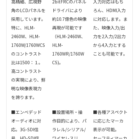
高精細、広視野
2bitFRCのパネル
入力対応はもち
角のLCDパネルを
ドライバにより
ろん、HDMI入力
採用しています。
約10.7億色の映像
に対応します。ま
特に、HLM-
再現が可能です
た、映像入力/出
2460W、HLM-
（HLM-2460W、
力を2入力/2出力
1760W/1760WCS
HLM-
から4入力とする
のコントラスト
1760WR/1760W
ことも可能です。
比は1500：１。
CS)。
高コントラスト
の実現により、鮮
明な映像表現力
を誇ります。
■エンベデッド
■設置場所・操
■各種アスペクト
オーディオに対
作目的により、パ
に応じたマーカ
応。3G-SDI信
ラレル/シリアル/
表示が可能。
号、HD-SDI信
ワイヤレスリ
セーフティマーカ