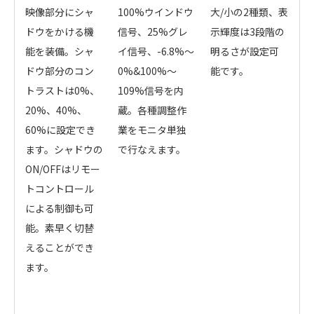
映像部分にシャ
100%ウインドウ
大/小の2種類、表
ドウをかける機
信号、25%グレ
示輝度は3段階の
能を装備。シャ
イ信号、-6.8%～
明るさが設定可
ドウ部分のコン
0%&100%～
能です。
トラストは0%、
109%信号を内
20%、40%、
蔵。各種調整作
60%に設定でき
業をモニタ単独
ます。シャドウの
で行なえます。
ON/OFFはリモー
トコントロール
による制御も可
能。素早く切替
えることができ
ます。