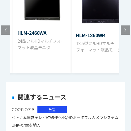
ファイル名
ダウンロード
(メーカーオプション)
モニタ間のばらつき
サイズ
24型
HLM-2460W 外観図 （pdf）439.0KB
【概要】
モニタ総合カタログ（pdf）4.2MB
モニタ棚など、複数モニタが並ぶ環境では経年変化のばら
画面輝度
400cd/㎡
•色域：BT.709/BT.2020
HLM-2460WA
HLM-1860WR
つきに個体差が出ます。定期的に個々のばらつき調整が必
24型フルHDマルチフォー
18.5型フルHDマルチ
•YCbCr マトリクス：BT.709/BT.2020
要です。
コントラスト比
1500：1
マット液晶モニタ
フォーマット液晶モニタ
ォー
•EOTF：2.2 / 2.4 / HLG1 / HLG2 / S-Log3（HLG1：OOTF有
経年変化
表示色
10.7億色 8bit＋2bitFRC
り HLG2：OOTF無し）
LCDパネルの輝度は経年で低下します。定期的な輝度調整を
•トーンマップ：MODE 1/2/3/4
視野角（上下/左
お勧めします。
178°
右）
＊EOTFがHLG1、HLG2あるいはS-Log3の場合に、液晶パ
関連するニュース
ネルの最大輝度の範囲で表現できるように、高輝度部分を
長期安定性
総合定格
2026.07.31
放送
圧縮表示します。その圧縮処理は4種のトーンマップで実現
ベトナム国営テレビVTV5様へ4K/HDポータブルカメラシステム
しています。
運用環境の影響により、長期にわたるご使用ではホワイト
UHK-X700を納入
バランスの調整に誤差が生じる為、定期的に再調整が必要