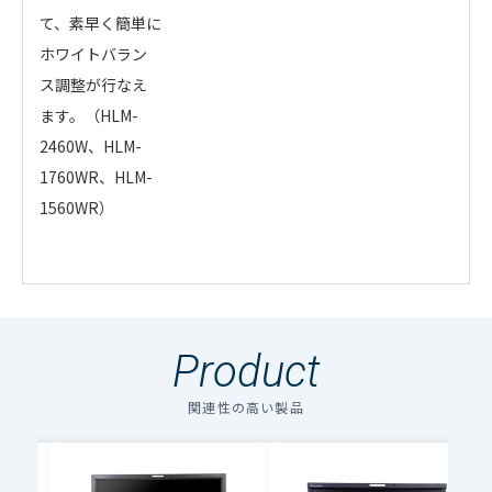
て、素早く簡単に
ホワイトバラン
ス調整が行なえ
ます。（HLM-
2460W、HLM-
1760WR、HLM-
1560WR）
High Dynamic Range
Ikegami カラーモニタ校正サービス
・
アイコンのファイルは個人情報の入力が必須と
パネル性能
（AWC-100ソフトウエア）
なります。「選択する」をクリックしてください。
オプションにより、従来のガンマに加え、HLG1、HLG2、
Product
のアイコンの場合はファイル名をクリックするとダウン
a-Si TFTアクティブマトリク
S-Log3のEOTF（Electrical to Optical Transfer
お使いのモニタは正しく調整されていますか？
種類
ロードできます。
スa-Si
Function）に対応できます。それぞれのモニタの最大輝度
モニタを長期間にわたり“安定した品質“でお使い頂くため
関連性の高い製品
複数のファイルをダウンロードする場合、選択するボタン
の範囲でHDR表示を可能とするEOTFテーブルが有効になり
に、便利で高精度な調整ツール(AWC-100ソフトウェア）を
を押してください。（個人情報の入力が必要）
画素
WUXGA(16:10) 1920×1200
ます。あわせて、BT.2020相当の広色域に対応します。
ご提案いたします。