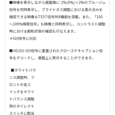
■映像を表示しながら画面隅に-2%/0%/＋2%のブルージュ
信号を同時表示し、ブライトネス調整における黒の沈みを
確認できる映像＆TEST信号MIX機能を搭載。また、「100
～109%輝度信号」も映像と同時表示し、コントラスト調整
時における飽和状態の確認も行なえます。
＊SDI信号に対応
■HD/SD-SDI信号に重畳されたクローズドキャプション信
号をデコードし、画面上に表示することができます。
■ホワイトバラ
ンス調整時、フ
ロントの各ス
イッチをホワイ
トバランス調整
用のダイレクト
スイッチに割当