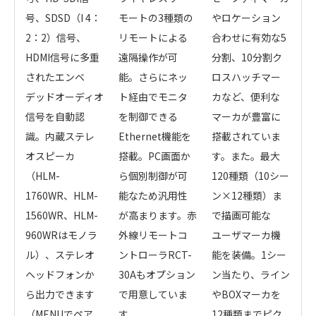
号、SDSD（I 4：
モートの3種類の
やロケーション
2：2）信号、
リモートによる
合わせに有効な5
HDMI信号に多重
遠隔操作が可
分割、10分割ク
されたエンベ
能。さらにネッ
ロスハッチマー
デッドオーディオ
ト経由でモニタ
カなど、便利な
信号を自動認
を制御できる
マーカが豊富に
識。内蔵ステレ
Ethernet機能を
搭載されていま
オスピーカ
搭載。PC画面か
す。また。最大
（HLM-
ら個別制御が可
120種類（10シー
1760WR、HLM-
能なため汎用性
ン×12種類）ま
1560WR、HLM-
が高まります。赤
で描画可能な
960WRはモノラ
外線リモートコ
ユーザマーカ機
ル）、ステレオ
ントローラRCT-
能を装備。1シー
ヘッドフォンか
30Aもオプション
ン当たり、ライン
ら出力できます
で用意していま
やBOXマーカを
（MENUでペア
す
12種類までピク