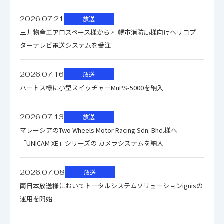
です。
電源電圧
AC100-120V/AC200-240V
2026.07.21
放送
三井物産エアロスペース様から 札幌市消防局様向けヘリコプ
調整の実施方法: お客様のご都合に合わせた調整方法をご提
ターテレビ電送システムを受注
案することが可能です。
消費電力(最大)
AC:66W
SDR
HDR
2026.07.16
放送
1．池上エンジニアによるキャリブレー
ハートス様に小型スイッチャーMuPS-5000を納入
ション実施
動作：0℃～＋40℃/20%～
85%（非結露）
温度/湿度
2026.07.13
放送
保存：-20℃～＋60℃/5%～
モニタ引取作業、または作業員派遣にて調整を実施しま
マレーシアのTwo Wheels Motor Racing Sdn. Bhd.様へ
85%（非結露）
す。弊社出荷検査時と同様の機材を使用します。（作業費
「UNICAM XE」シリーズの カメラシステムを納入
用、送料／出張費用別途頂戴致します。）
外形寸法
562×398×86
2026.07.08
放送
2．お客様ご自身によるキャリブレー
（W×H×D mm)
南日本放送様においてトータルシステムソリューションignisの
ション実施
運用を開始
ラック寸法
9U
お客様のお持ちの機材を使用して、ご自身で調整を行うこ