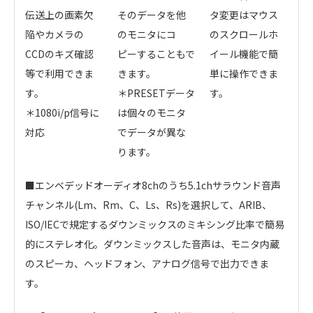
伝送上の画素欠
そのデータを他
タ変更はマウス
陥やカメラの
のモニタにコ
のスクロールホ
CCDのキズ確認
ピーすることもで
イール機能で簡
等で利用できま
きます。
単に操作できま
す。
＊PRESETデータ
す。
＊1080i/p信号に
は個々のモニタ
対応
でデータが異な
ります。
■エンベデッドオーディオ8chのうち5.1chサラウンド音声
チャンネル(Lm、Rm、C、Ls、Rs)を選択して、ARIB、
ISO/IECで規定するダウンミックスのミキシング比率で簡易
的にステレオ化。ダウンミックスした音声は、モニタ内蔵
のスピーカ、ヘッドフォン、アナログ信号で出力できま
す。