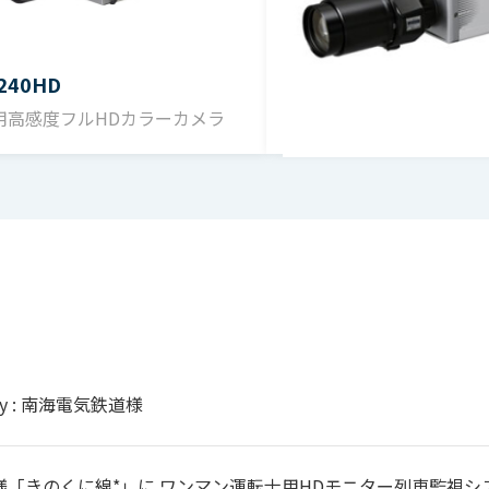
-240HD
ISD-2700HD
用高感度フルHDカラーカメラ
超高感度HDカラーカメラ
udy : 南海電気鉄道様
様「きのくに線*」に ワンマン運転士用HDモニター列車監視シ