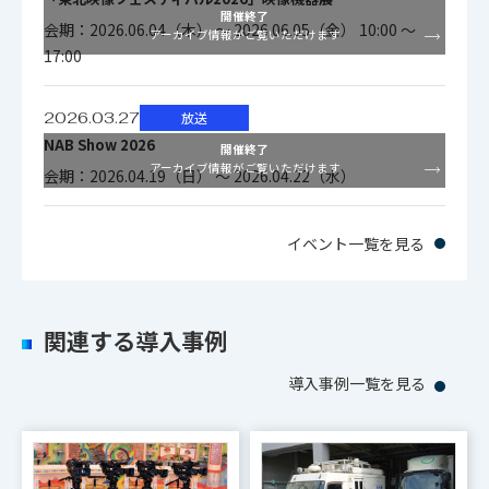
開催終了
数
2K：16キーヤ（トータル数、1M/E
会期：2026.06.04（木） ～ 2026.06.05（金） 10:00 ～
アーカイブ情報がご覧いただけます
17:00
あたり8キーヤ）
2026.03.27
放送
M/E キータ
リニアキー/ルミナンスキー/クロマ
NAB Show 2026
開催終了
イプ
キー/PinP
アーカイブ情報がご覧いただけます
会期：2026.04.19（日） ～ 2026.04.22（水）
4K：6リサイザ(バックグランドA/B
イベント一覧を見る
用2リサイザ＋Key1～4用4リサイザ)
M/E リサイ
2K：20リサイザ((バックグランド
ザ数
A/B用2リサイザ＋Key1～8用8リサ
関連する導入事例
イザ)×2M/E)
導入事例一覧を見る
バックグランドA/Bリサイザはトラ
ンジション波形(スクイーズ/スライ
M/E イメー
ド/ターン)送出の他、イメージ機能
ジ