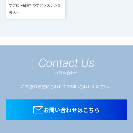
8チャンネルFill/Keyペア
出
サブにIkegamiのサブシステムを
導入―
M/E CGワイ
各M/E最大24イベント登録可能 CG
プ
ワイプ専用キー
■Multi Viewer
Contact Us
小型スイッチャのみ標準搭載 モ
お問い合わせ
Multi Viewer
ジュール構造のため機能削減可能中
型、大型スイッチャはオプション
ご希望の要望に合わせてお問い合わせください。
Multi Viewer
4K：4K解像度出力×2系統
お問い合わせはこちら
出力系統数
2K：2K解像度出力×8系統max.
Multi Viewer
4K/2K切替方式 4K解像度と2K解像