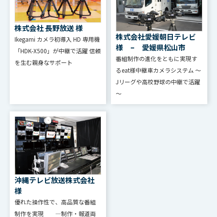
を提供：デフォーカス、ストロボ、
トレール、ライト、拡大他
株式会社 長野放送 様
株式会社愛媛朝日テレビ
Ikegami カメラ初導⼊ HD 専⽤機
4K：保存2880フレーム 送出480フ
様 – 愛媛県松山市
M/E フレー
「HDK-X500」が中継で活躍 信頼
レームFill/Key（4Kのみ保存再生）
番組制作の進化をともに実現す
を⽣む親⾝なサポート
ムメモリ容
るeat様中継車カメラシステム ～
2K：保存5760フレーム 送出960フ
量
Jリーグや高校野球の中継で活躍
レームFill/Key（2Kのみ保存再生）
～
①映像信号キャプチャ：プライマリ
M/E フレー
入力信号とプログラム信号
ムメモリ登
②画像ファイルインポート：BMP、
録
JPG、TGA(α付き) ガンマ、色域
変換対応
沖縄テレビ放送株式会社
様
M/E フレー
優れた操作性で、高品質な番組
4K：4チャンネルFill/Keyペア 2K：
ムメモリ送
制作を実現 ―制作・報道両