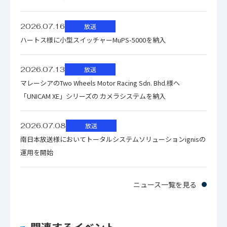
備完了
全16キーヤ＋20リサイザ、フレームメモリは、送出16チャ
●送出は、ワイプアイコンを選択する操作と同様、フェー
ンネル、各M/Eに送出容量960フレームFill/Keyを備えてい
フレームシンクロナイザ／カラーコ
2026.07.16
放送
ダーレバーに隣接するアイコンメニューで選択により、簡単
ます。CGワイプキーは専用キーを装備
入力映像変
レクタ／解像度(2K↔4K)／ダイナ
ハートス様に小型スイッチャーMuPS-5000を納入
送出可能
バックグランドトランジションに割り付けているリサイザ
換機能
ミックレンジ(SDR↔HLG)／色域
●バックグランドのリサイザにはトランジション効果とイ
は、Image機能にも切替えられ、デフォーカス、ストロ
(BT.709↔BT.2020)変換
2026.07.13
放送
メージ効果
ボ、トレール、ライトなどのサブエフェクトに対応
マレーシアのTwo Wheels Motor Racing Sdn. Bhd.様へ
●マルチビューワは2Kストリームで入力64列を備え、内部
「UNICAM XE」シリーズの カメラシステムを納入
入力映像変
20入力モジュール毎に15系統標準搭
生成した64ウィンドウを4K 2画面出力、或いは2K 8画面出
換数
載
力の何れかに対応
2026.07.08
放送
●１モジュール20入出力に対し15系統に映像変換機能を標
南日本放送様においてトータルシステムソリューションignisの
カラーコレクタ／解像度(2K↔4K)／
準搭載
出力映像変
運用を開始
ダイナミックレンジ(SDR↔HLG)／
FS(フレームシンクロナイザ)/CCR(カラーコレクタ)/解像度/
換機能
色域(BT.709↔BT.2020)変換
ダイナミックレンジ/色域変換をサポート
ニュース一覧を見る
出力映像変
20出力モジュールに対し15系統標準
換数
搭載
関連するイベント