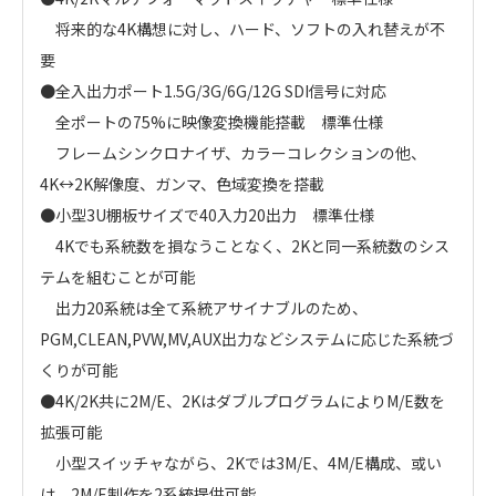
将来的な4K構想に対し、ハード、ソフトの入れ替えが不
要
●全入出力ポート1.5G/3G/6G/12G SDI信号に対応
全ポートの75%に映像変換機能搭載 標準仕様
フレームシンクロナイザ、カラーコレクションの他、
4K↔2K解像度、ガンマ、色域変換を搭載
●小型3U棚板サイズで40入力20出力 標準仕様
4Kでも系統数を損なうことなく、2Kと同一系統数のシス
テムを組むことが可能
出力20系統は全て系統アサイナブルのため、
PGM,CLEAN,PVW,MV,AUX出力などシステムに応じた系統づ
くりが可能
●4K/2K共に2M/E、2KはダブルプログラムによりM/E数を
拡張可能
小型スイッチャながら、2Kでは3M/E、4M/E構成、或い
は、2M/E制作を2系統提供可能