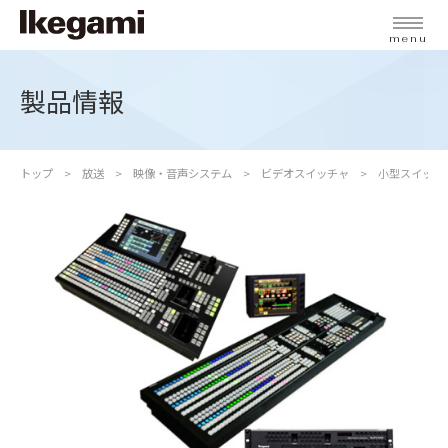
menu
製品情報
トップ
放送
映像・音声システム
ビデオスイッチャ
小型スイッチャ