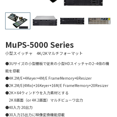
MuPS-5000 Series
小型スイッチャ 4K/2Kマルチフォーマット
●3Uサイズの小型棚板で従来の小型HDスイッチャの2~4倍の機
能を搭載
●4K 2M/E+4Keyer+4M/E FrameMemory+6Resizer
●2K 2M/E(4Mix)+16Keyer+16M/E FrameMemory+20Resizer
●2K×64ウィンドウを入力素材とする
2K 8画面（or 4K 2画面）マルチビューワ出力
●40入力 20出力
●30入力15出力に映像変換機能搭載