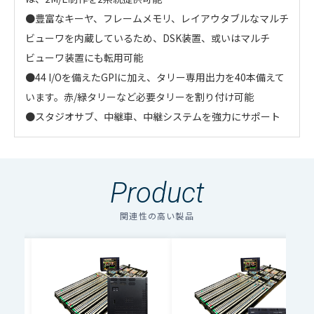
●豊富なキーヤ、フレームメモリ、レイアウタブルなマルチ
ビューワを内蔵しているため、DSK装置、或いはマルチ
ビューワ装置にも転用可能
●44 I/Oを備えたGPIに加え、タリー専用出力を40本備えて
います。赤/緑タリーなど必要タリーを割り付け可能
●スタジオサブ、中継車、中継システムを強力にサポート
4K機能
■入出力
●豊富なキーヤ数とキータイプにより自由度の高い画面合
●M/E内蔵フレームメモリの保存ストレージには2Kで最大
マルチビューワはレイアウタブル 多系統出力
●入力、出力共に、全ポートの75%系統に映像変換機能を
・
アイコンのファイルは個人情報の入力が必須と
成を実現
5760フレーム、送出ストレージには960フレームFill/Keyの
搭載
なります。「選択する」をクリックしてください。
●4キーヤを備えたプライマリ/セカンダリ・ダブルプログ
●入力
2Kストリーム最大64系統、4K(4リンク)ストリーム
動画静止画を登録可能
●AVDL/FS(フレームシンクロナイザ)/CCR(カラーコレクタ)
4K：6G/12G SDI信号 2K：
Product
のアイコンの場合はファイル名をクリックするとダウン
ラムエンジンを備えます。全ての列に座標処理機能（リサ
最大16系統
映像入力
保存ストレージから番組ごとに必要な画像を送出スト
と共に、4K/2K解像度、ガンマ、色域変換を複合的に選択
1.5G/3G SDI信号 75Ω BNC
ロードできます。
イザ）を備えているため、最大で6画面合成まで可能
●出力
2K解像度×8出力 or 4K解像度×2出力 一括切替
レージに読み出して使用
●小型スイッチャは標準搭載機能、中型、大型スイッチャ
関連性の高い製品
複数のファイルをダウンロードする場合、選択するボタン
●M/Eに内蔵するフレームメモリは、送出4チャンネル、送
●レイアウト
4K/2K素材混在レイアウト可能、ガンマ
●2Kで8系統のFill/Key信号を送出、M/E内で8画像を同時に
はオプション搭載可能
40入力max. 20入力×2モジュー
を押してください。（個人情報の入力が必要）
出容量480フレームFill/Keyを備え、動画静止画素材をリア
（HLG/SDR）、色域は前段に変換機能搭載により分割画面
取り扱い可能
ル 4K/2K共に同一40入力
●リサイザを伴ったキーヤでの多画面合成はM/E 1列で実現
ルタイム送出可能
出力に合わせこみ可能
映像入力数
ファイル名
ダウンロード
●効果メモリの使用によりリアルタイムに必要な画像をポ
●背面アクセスは入出力モジュールと制御I/Fモジュール
4K/2K混在入力可能 標準40入
ン出しでき、チェンジトリガーによって順次送出するなど、
●電源系統冗長、一次側電磁ブレーキ搭載
MuPS-5000 Series（小型スイッチャ）カ
力 20入力削減可能
多素材の取り扱いが可能
タログ（pdf）4.5MB