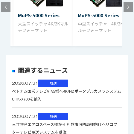
●GPI、タリーの豊富なI/Oを装備
MuPS-5000 小型スイッチャ仕様書
4K：6G/12G SDI信号 2K：
MuPS-5000 Series
MuPS-5000 Series
映像出力
（pdf）7.9MB
イッ
1.5G/3G SDI信号 75Ω BNC
●トリミング機能により各種形状、複雑な境界による合成
大型スイッチャ 4K/2Kマル
中型スイッチャ 4K/2Kマ
【外観図】DVF-147 MuPS-5000スイッ
チフォーマット
ルチフォーマット
を可能に
チャ棚板(小型3U)（pdf）302.2KB
20出力max. 20出力×1モジュー
●前面アクセスは、冗長電源モジュール（標準仕様）、制
MuPS-5000 Series 小型スイッチャ概要
ル 4K/2K共に同一20出力
●キャラクタ表示
映像出力数
御、M/E、クロスポイント、マルチビューワモジュール
（pdf）5.1MB
●スイッチャ効果メモリ「Effect Memory」の使用により、
4K/2K同時出力可能 標準20出
素材名(系統名称と番組名称の2通り)、タイムコード、
●M/Eモジュールとマルチビューワモジュールは同一ハード
送出ストレージ全画像からリアルタイムに画像選択でき、
MuPS-5000 Series スイッチャプロセッサ
力
Red/Greenタリー（ボーダ/ボックス表示）
関連するニュース
ウエアのため、メディアを移し替えることにより交換が可
概要（pdf）3.8MB
スイッチャ効果値と共に必要なフレームメモリ画像を送出
アナログ時計、デジタル時計表示（トータル4時計）、タ
能。M/Eの障害発生時に、緊急的にマルチビューワをM/Eと
可能
【取説】DVF-147 MuPS-5000スイッチャ
4K：
イトル、壁紙表示
2026.07.31
放送
●スイッチャが生成するボーダ選択肢は9種
して代替可能
棚板(小型3U) 取扱説明書（pdf）2.3MB
2160p/59.94,2160p/50,2160p/29.9
●画面編集は専用エディタを付属提供
ベトナム国営テレビVTV5様へ4K/HDポータブルカメラシステム
●内蔵する全モジュールは大型/中型スイッチャと共通ハー
対応映像
7,2160p/23.98
UHK-X700を納入
ドウエアで製作
フォーマッ
2K：
●電源と空冷ファンはスロット構造によりスムースな交換
2K機能
ト
1080p/59.94,1080p/50,1080p/29.9
2026.07.21
放送
●CGワイプは、動画イベントを指定カートリッジに登録
作業
7,1080psf/29.97,1080p/23.98,1080
三井物産エアロスペース様から 札幌市消防局様向けヘリコプ
し、スイッチャトランジション効果とタイミング設定で準
●8キーヤを備えたダブルプログラム付きM/Eが2系統備
psf/23.98,1080i/59.94,1080i/50
ターテレビ電送システムを受注