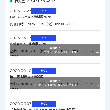
■M/E機能仕様
2026.07.27
放送
LOGIC JAM放送機材展2026
開催日時：2026.08.25（火） 09:30 ～ 18:00
4K：2M/E（ダブルプログラムによ
り2M/E） 2K：2M/E（ダブルプロ
M/E数
2026.06.17
放送
グラムにより最大4M/Eまで拡張）
九州メディア総合展2026
4K/2K共に標準搭載
開催終了
会期：2026.07.15（水） ～ 2026.07.16（木） 10:00 ～
アーカイブ情報がご覧いただけます
17:00
ダブルプログラム：1M/Eにプライマ
リM/EとセカンダリM/Eを搭載
2026.06.10
放送
M/E構造
プログラム映像×2系統出力可能
第11回 関西放送機器展
キーヤ、リサイザ、フレームメモリ
開催終了
会期：2026.07.08（水） ～ 2026.07.09（木） 10:00 ～
アーカイブ情報がご覧いただけます
を分け合う
17:00
4K：4キーヤ（トータル数、2M/E間
2026.05.07
放送
M/E キーヤ
で分け合う）
「東北映像フェスティバル2026」映像機器展