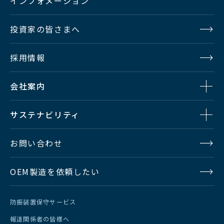
インフォメーション
投資家の皆さまへ
■全般
採用情報
Ethernet：100BASE-TX（最大
制御
100m） Arcnet：5Mbps BNC
会社案内
75Ω（最大200m）
サステナビリティ
D-sub50ピンメス座 I/O44ポート
GPI
入出力と出力形式（プラス/マイナ
お問い合わせ
ス）がGUIから選択可能
OEM製造を依頼したい
D-sub50ピンメス座 タリー専用出
力40ポート
Tally
防振装置保守サービス
タリー系統、タリー色はGUIから選
択可能
報道関係者の皆様へ