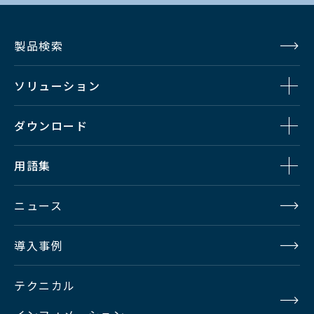
出力解像度
度出力の混在は不可
製品検索
2Kストリーム×64入力（4Kスト
Multi Viewer
リーム換算では16入力）
ソリューション
入力素材数
4K信号を1リンク表示することで4K
信号も64入力まで確保可能
ダウンロード
素材名（系統名称/番組名称）、赤・
Multi Viewer
用語集
緑・黄タリー、音声レベルメータ、
キャラクタ
タイムコード、アナログ・デジタル
表示
ニュース
時計、タイトル、壁紙
導入事例
PCで操作するマルチビューワ専用編
Multi Viewer
集アプリケーションソフトを付属
テクニカル
編集
オフライン編集とオンライン編集を
提供