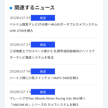
なります。「選択する」をクリックしてください。
関連するニュース
のアイコンの場合はファイル名をクリックするとダウン
2026.07.31
放送
ロードできます。
ベトナム国営テレビVTV5様へ4K/HDポータブルカメラシステム
複数のファイルをダウンロードする場合、選択するボタン
UHK-X700を納入
を押してください。（個人情報の入力が必要）
ファイル名
ダウンロード
2026.07.21
放送
三井物産エアロスペース様から 札幌市消防局様向けヘリコプ
ターテレビ電送システムを受注
2026.07.16
放送
ハートス様に小型スイッチャーMuPS-5000を納入
2026.07.13
放送
マレーシアのTwo Wheels Motor Racing Sdn. Bhd.様へ
「UNICAM XE」シリーズの カメラシステムを納入