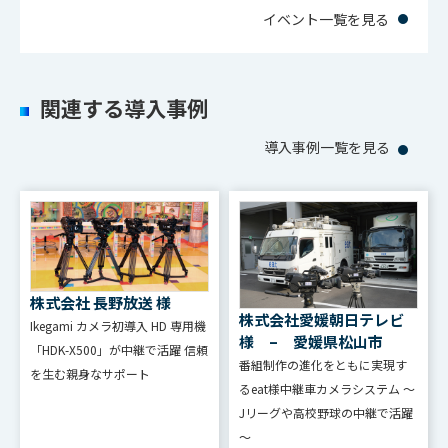
イベント一覧を見る
関連する導入事例
導入事例一覧を見る
株式会社 長野放送 様
株式会社愛媛朝日テレビ
Ikegami カメラ初導⼊ HD 専⽤機
様 – 愛媛県松山市
「HDK-X500」が中継で活躍 信頼
番組制作の進化をともに実現す
を⽣む親⾝なサポート
るeat様中継車カメラシステム ～
Jリーグや高校野球の中継で活躍
～