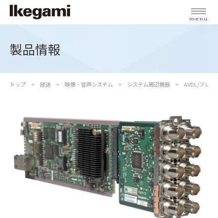
menu
製品情報
トップ
放送
映像・音声システム
システム周辺機器
AVDL/フレ