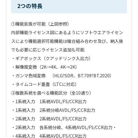
2つの特長
①機能拡張が可能（上図参照）
内部機能ライセンス図にあるようにソフトウエアライセン
スにより機能選択可能機能は複合組み合わせ及び、納入後
でも必要に応じライセンス追加も可能
・ギアボックス（クアッドリンク入出力）
・解像度変換（2K→4K、4K→2K）
・ガンマ色域変換 （HLG?SDR、BT.709?BT.2020）
・タイムコード重畳（LTCに対応）
②複数系統を選べる機能区分（全10通り）
・1系統入力 1系統AVDL/FS/CCR出力
・1系統入力 2系統分岐AVDL/FS/CCR出力
・2系統入力 2系統AVDL/FS/CCR出力
・2系統入力 各系統分岐、4系統AVDL/FS/CCR出力・
・4系統入力 4系統AVDL/FS/CCR出力