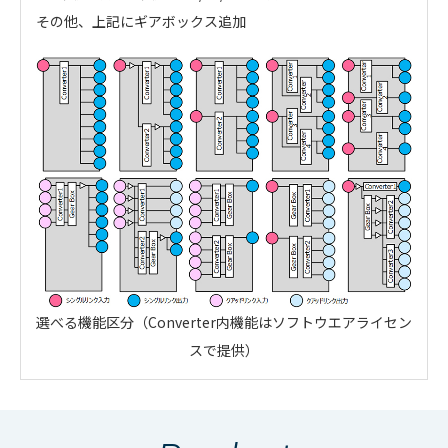
その他、上記にギアボックス追加
選べる機能区分（Converter内機能はソフトウエアライセン
スで提供）
・
アイコンのファイルは個人情報の入力が必須と
DVU-345/238 PROC/SDI
SDI SMPTE2081-10、SMPTE2082-
DVU-345 NPF-PROC
なります。「選択する」をクリックしてください。
Front module
10、424M（Level-A）、292M