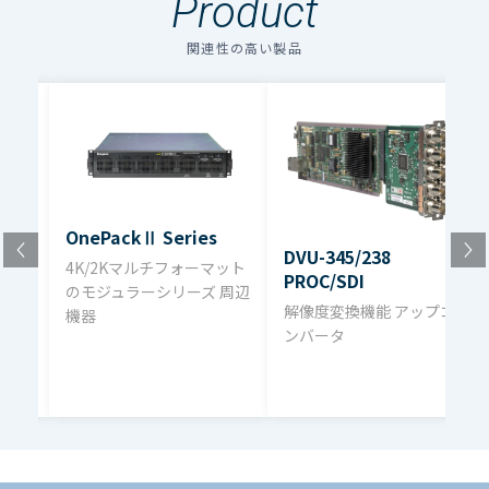
Product
のアイコンの場合はファイル名をクリックするとダウン
入力信号
0.8Vp-p 75Ω BNC
AES/EBU SMPTE276M 1.0Vp-p 75Ω
ロードできます。
DVB-238 NPF-SDI-
関連性の高い製品
Rear module
BNC
複数のファイルをダウンロードする場合、選択するボタン
REAR
を押してください。（個人情報の入力が必要）
SDI SMPTE2081-10、SMPTE2082-
ファイル名
ダウンロード
10、424M（Level-A）、292M
AVDL/フレームシンクロナイザ/カラーコ
出力信号
0.8Vp-p 75Ω BNC
レクタ カタログ（pdf）2.6MB
AES/EBU SMPTE276M 1.0Vp-p 75Ω
OnePackⅡ Series
BNC
DVU-345/238
4K/2Kマルチフォーマット
PROC/SDI
TVシス
のモジュラーシリーズ 周辺
解像度変換機能 アップコ
12G-SDI : 2160p/59.94、2160p/50
機器
ンバータ
6G-SDI : 2160p/29.97、2160p/23.98
3G-SDI： 1080p/59.94（Level-
映像フォー
A）、1080p/50（Level-A）
マット
HD-SDI : 1080i/59.94、1080i/50、
1080p/29.97、1080psf/29.97、