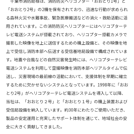
千葉市消防局様は、消防防災ヘリコプター「おおとり1号」と
「おおとり2号」の2機を保有されており、迅速な行動が求められ
る森林火災や水難事故、緊急医療搬送などの消火・救助活動に活
用されています。この消防防災ヘリコプターにはヘリコプターテ
レビ電送システムが搭載されており、ヘリコプター搭載カメラで
撮影した映像を地上に送信するための機上設備と、その映像を地
上で受信し消防本部へ伝送する受信基地局設備で構成されていま
す。地震や台風などの自然災害発生時には、ヘリコプターテレビ
電送システムを利用して空撮映像を消防本部へリアルタイムで伝
送し、災害現場の最前線の活動において、支援体制を早期に確立
するために欠かせないシステムとなっています。1998年に「おお
とり2号」がヘリコプターテレビ電送システムを導入して以降、
当社は、「おおとり２号」と「おおとり１号」の機上装置および
受信局設備を納入しています。約30年にわたりご使用いただき、
製品の安定運用と充実したサポート体制を通じて、地域社会の安
全に大きく貢献してきました。