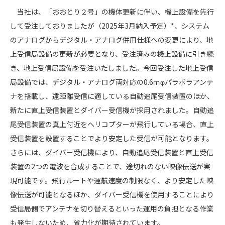
当社は、「おおとり２号」の機体更新に伴い、機上設備を先行
して受注しておりましたが（2025年3月納入予定）*、システム
のアナログからデジタル・アナログ併用仕様への変更により、地
上受信局設備の更新が必要となり、受注済みの機上設備に引き続
き、地上受信局設備を受注いたしました。今回受注した地上受信
局設備では、デジタル・アナログ両対応の0.6ｍφパラボラアンテ
ナを搭載し、遠距離受信に適している自動追尾受信装置のほか、
新たに直上受信装置とダイバー受信機が採用されました。自動追
尾受信装置の真上付近をヘリコプターが飛行している場合、直上
受信装置を設置することでより安定した受信が可能となります。
さらには、ダイバー受信機により、自動追尾受信装置と直上受信
装置の2つの電波を合成することで、途切れのない映像伝送が実
現可能です。飛行ルートや運航速度の制限なく、より安定した映
像伝送が可能となるほか、ダイバー受信機を使用することにより
受信局側でアンテナを切り替えるといった運用の負担となる作業
も発生しないため、省力化が期待されています。