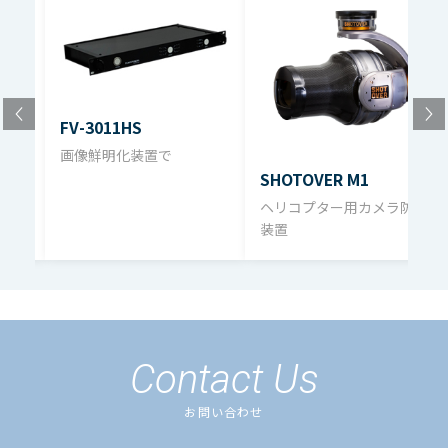
伝送
FV-3011HS
画像鮮明化装置で
SHOTOVER M1
ヘリコプター用カメラ防振
装置
Contact Us
お問い合わせ