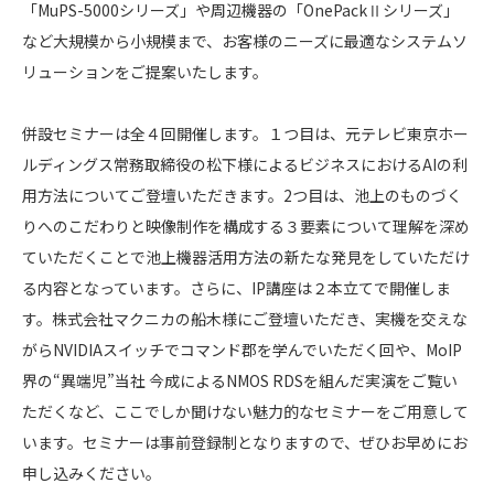
「MuPS-5000シリーズ」や周辺機器の「OnePackⅡシリーズ」
など大規模から小規模まで、お客様のニーズに最適なシステムソ
リューションをご提案いたします。
併設セミナーは全４回開催します。１つ目は、元テレビ東京ホー
ルディングス常務取締役の松下様によるビジネスにおけるAIの利
用方法についてご登壇いただきます。2つ目は、池上のものづく
りへのこだわりと映像制作を構成する３要素について理解を深め
ていただくことで池上機器活用方法の新たな発見をしていただけ
る内容となっています。さらに、IP講座は２本立てで開催しま
す。株式会社マクニカの船木様にご登壇いただき、実機を交えな
がらNVIDIAスイッチでコマンド郡を学んでいただく回や、MoIP
界の“異端児”当社 今成によるNMOS RDSを組んだ実演をご覧い
ただくなど、ここでしか聞けない魅力的なセミナーをご用意して
います。セミナーは事前登録制となりますので、ぜひお早めにお
申し込みください。