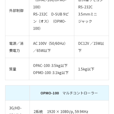
100）
RS-232C
外部制御
RS-232C D-SUB 9ピ
3.5mmミニ
ン（オス）（OPMO-
ジャック
100）
電源／消
AC 100V（50/60Hz）
DC12V ／15W以
費電力
／65W以下
下
OPAC-100 :3.5kg以下
質量
1.5kg以下
OPMO-100 :3.1kg以下
OPMO-100
マルチコントローラー
3G/HD-
2系統 1920 × 1080i/p, 59.94Hz