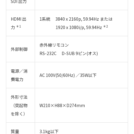
SDI 出力
HDMI 出
1系統 3840 x 2160p, 59.94Hz または
＊1
＊2
力
1920 x 1080i/p, 59.94Hz
赤外線リモコン
外部制御
RS-232C D-SUB 9ピン(オス)
電源／消
AC 100V(50/60Hz) ／35W以下
費電力
外形寸法
（突起物
W210×H88×D274mm
を除く）
質量
3.1kg以下