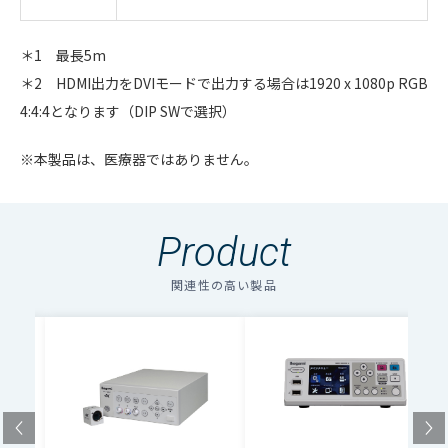
＊1 最長5m
＊2 HDMI出力をDVIモードで出力する場合は1920 x 1080p RGB
4:4:4となります（DIP SWで選択）
※本製品は、医療器ではありません。
Product
関連性の高い製品
ステ