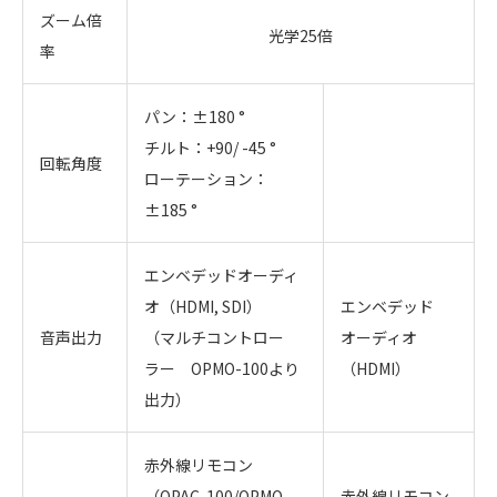
ズーム倍
光学25倍
率
パン：±180 °
チルト：+90/ -45 °
回転角度
ローテーション：
±185 °
エンベデッドオーディ
オ（HDMI, SDI）
エンベデッド
音声出力
（マルチコントロー
オーディオ
ラー OPMO-100より
（HDMI）
出力）
赤外線リモコン
（OPAC-100/OPMO-
赤外線リモコン