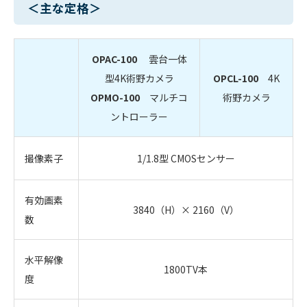
＜主な定格＞
OPAC-100
雲台一体
型4K術野カメラ
OPCL-100
4K
OPMO-100
マルチコ
術野カメラ
ントローラー
撮像素子
1/1.8型 CMOSセンサー
有効画素
3840（H）× 2160（V）
数
水平解像
1800TV本
度