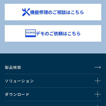
HDL-20DI
THD-341F
超小型HDカメラ
デジタルプロセス小型3CCDカラー
カメラ
機器修理のご相談はこちら
MKC-300HD
デモのご依頼はこちら
3CMOS超小型フルハイビジョンカ
メラ
製品検索
ソリューション
ダウンロード