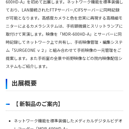
600HD-A」を初めて出展します。
ネットワーク機能を標準装備し
ており、
LAN接続されたFTPサーバー/CIFSサーバーに同時記録
が可能となります。
高感度カメラと色を忠実に再現する高精細モ
ニターによるカメラシステムは、
手術顕微鏡とスリットランプに
取付けて実演します。
映像を「MDR-600HD-A」とサーバーに同
時記録してネットワーク上で共有し、
手術映像管理・編集システ
ム「SURGEONE ｖ２」と組み合わせて
手術映像の一元管理をご
提案します。
また手術室の全景や術野映像などの院内映像配信シ
ステムもご紹介します。
出展概要
【 新製品のご案内】
ネットワーク機能を標準装備したメディカルデジタルビデオ
レコーダー「MDR-600HD-A」