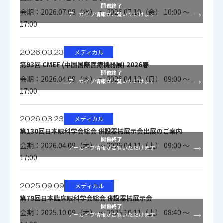
開催終了
会期：2026.07.08（水） ～ 2026.07.10（金） 10:00 ～
アーカイブ情報がご覧いただけます
17:00
2026.03.23
メディカル
第93回 CMEF (中国国際医療機器展) 2026春
開催終了
会期：2026.04.09（木） ～ 2026.04.12（日） 09:00 ～
アーカイブ情報がご覧いただけます
17:00
2026.03.23
メディカル
第130回日本眼科学会総会 併設器械展示会出展のご案内
開催終了
会期：2026.04.09（木） ～ 2026.04.11（土） 09:00 ～
アーカイブ情報がご覧いただけます
17:00
2025.09.09
メディカル
第79回日本臨床眼科学会総会 併設器械展示会
開催終了
会期：2025.10.09（木） ～ 2025.10.11（土） 08:40 ～
アーカイブ情報がご覧いただけます