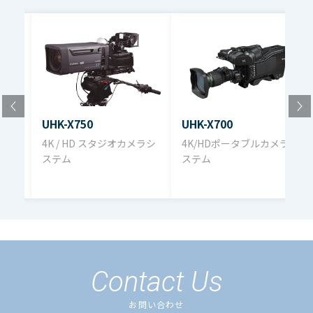
ゲイン
+30, +36, +42, +48, +54,
+60, +66, +72, +78dB
1/100, 1/120, 1/250,
電子シャッタ
1/500, 1/1000, 1/2000
UHK-X750
UHK-X700
動作温度
-20°C ~ +45°C
4K / HD スタジオカメラシ
4K/HDポータブルカメラシ
ステム
ステム
ンシ
動作湿度
30%～90%(非結露時)
30%~90% (non-
動作電圧
condensing)
カメラヘッド:4.5kg, 2型
Contact Us
質量
VF:2.1kg
お問い合わせ