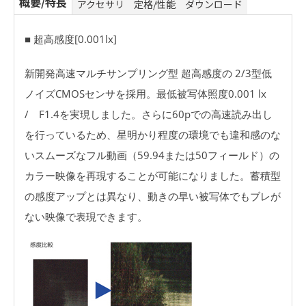
概要/特長
アクセサリ
定格/性能
ダウンロード
■ 超高感度[0.001lx]
新開発高速マルチサンプリング型 超高感度の 2/3型低
ノイズCMOSセンサを採用。最低被写体照度0.001 lx
/ F1.4を実現しました。さらに60pでの高速読み出し
を行っているため、星明かり程度の環境でも違和感のな
いスムーズなフル動画（59.94または50フィールド）の
カラー映像を再現することが可能になりました。蓄積型
の感度アップとは異なり、動きの早い被写体でもブレが
ない映像で表現できます。