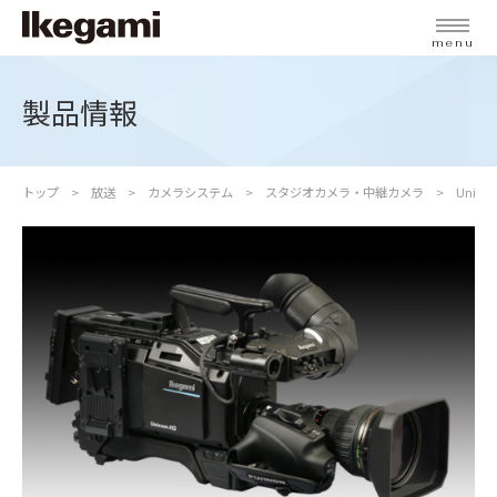
menu
製品情報
トップ
放送
カメラシステム
スタジオカメラ・中継カメラ
Unic