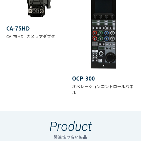
光学システム
2/3型 RGB prism, f1.4
■ENGアプリケーション[HDK-5500 + CA-75HD]
ファイル名
ダウンロード
CA-75HDとの組み合わせることで、バッテリブラケッ
HDK-5500カタログ（pdf）0
1 2 3 4 ND 100% 25%
トに各種レコーダを取り付け、超高感度ENG HDTVカ
CA-75HD
6.2% 1.6% A B C D ECC
メラとして運用が可能。
CA-75HD : カメラアダプタ
フィルタ
3200K 4300K 6300K
夜間の取材や照明を付けられない場所などで、機動力を
8000K
発揮します。
S/N
56dB以上
OCP-300
オペレーションコントロールパネ
60% 520TV本(1080i方
ル
変調度
式での18MHz)
限界解像度
700 TV本以上
Product
-6, 0, +6, +12, +18, +24,
関連性の高い製品