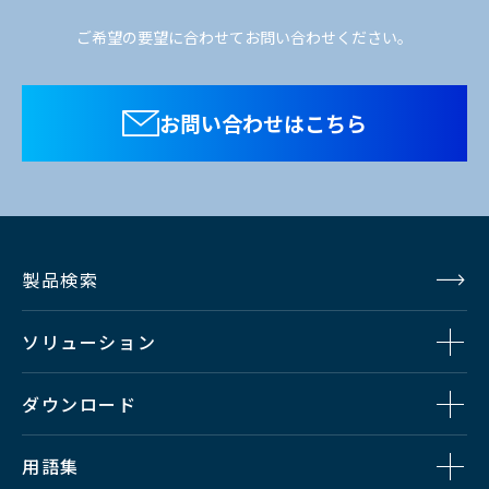
カメラヘッド:20W(本体
ご希望の要望に合わせてお問い合わせください。
消費電力
のみ), 2型VF:6W
お問い合わせはこちら
スムース ステップ
ECC (0.3sec～2sec)
約W138.5 x H270 x
外形寸法
D337mm (突起部含ま
ず)FA-55含む
製品検索
レンズ色収差補正
装備
ソリューション
フォーカスアシスト
装備
ダウンロード
用語集