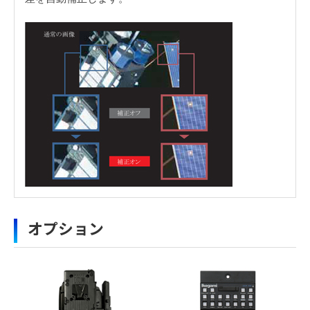
HDK-5500 定格・性能
■ EFPアプリケーション(HDK-5500 + FA)
・
アイコンのファイルは個人情報の入力が必須と
オプション
なります。「選択する」をクリックしてください。
操作方式
1080/59.94i, 1080/50i
のアイコンの場合はファイル名をクリックするとダウン
ロードできます。
撮像素子
2/3型 3CMOS
複数のファイルをダウンロードする場合、選択するボタン
を押してください。（個人情報の入力が必要）