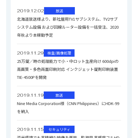
2019.12.02
放送
北海道放送様より、新社屋用TV1サブシステム、TV2サブ
システム設備 および回線ルーター設備を一括受注、2020
年秋より本稼動予定
2019.11.29
検査/画像処理
25万錠／時の処理能力で小・中ロット生産向け 600dpiの
高画質・多色両面印刷対応 インクジェット錠剤印刷装置
TIE-4500Pを開発
2019.11.19
放送
Nine Media Corporation様（CNN Philippines）にHDK-99
を納入
2019.11.15
セキュリティ
逆光環境でも高精細な映像を再現、監視用 高感度フルHD