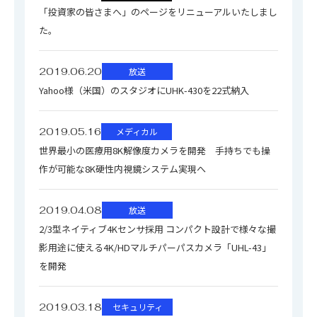
「投資家の皆さまへ」のページをリニューアルいたしまし
た。
2019.06.20
放送
Yahoo様（米国）のスタジオにUHK-430を22式納入
2019.05.16
メディカル
世界最小の医療用8K解像度カメラを開発 手持ちでも操
作が可能な8K硬性内視鏡システム実現へ
2019.04.08
放送
2/3型ネイティブ4Kセンサ採用 コンパクト設計で様々な撮
影用途に使える4K/HDマルチパーパスカメラ「UHL-43」
を開発
2019.03.18
セキュリティ