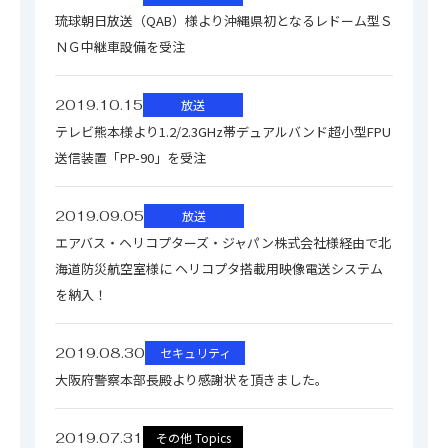
琉球朝日放送（QAB）様より沖縄県初となるレドーム型Ｓ
ＮＧ中継車設備を受注
2019.10.15
放送
テレビ熊本様より1.2/2.3GHz帯デュアルバンド超小型FPU
送信装置「PP-90」を受注
2019.09.05
放送
エアバス・ヘリコプターズ・ジャパン株式会社様経由で北
海道防災航空室様に ヘリコプタ搭載用映像電送システム
を納入！
2019.08.30
セキュリティ
大阪府警察本部長殿より感謝状を頂きました。
2019.07.31
その他 Topics