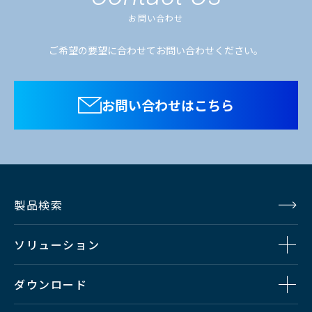
③コントロールBOXの「ST-BY」釦を再度押下
外形寸法：
お問い合わせ
する事により「GO」が点灯し、同時にCUEラ
W482.6×
H43.6×
D370
ご希望の要望に合わせてお問い合わせください。
mm（1Uラックマウントサイ
ンプBOXの「STANDBY」ランプが「GO」に変
ズ）
わる
お問い合わせはこちら
質量 ：7kg以下
④10秒後にコントロール BOX及びCUEランプ
BOXの「GO」が消灯する
【
特長
】
（10秒待たずに「GO」もしくは「RESET」釦
・CUEランプ間のケーブルは
を押下で、「GO」が消灯する）
マイクケーブルを使用可能
製品検索
※コントロールBOXの「ST-BY」釦は複数選択
（XLR3 pin1 未使用、マイク
ファンタム同様）
が可能で、複数選択時にALL「ST-BY」釦を押
ソリューション
・EIA規格19インチラック2U
す事により、CUEランプBOXの「STANDBY」
サイズでマウント可能（ラッ
ダウンロード
ランプが一斉に「GO」に変わる
クマウント金具付属）