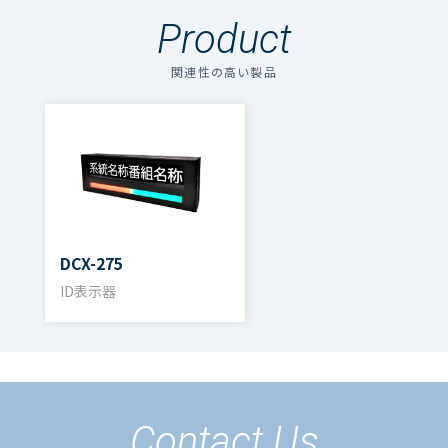
なります。「選択する」をクリックしてください。
・FPGAロジックによるチャタ
Product
のアイコンの場合はファイル名をクリックするとダウン
リング防止
ロードできます。
関連性の高い製品
・EIA規格19インチラック1U
複数のファイルをダウンロードする場合、選択するボタン
サイズでマウント可能（ラッ
を押してください。（個人情報の入力が必要）
クマウント金具付属）
ファイル名
ダウンロード
①システム電源投入 → コントロールBOXの
・電源二重化
CUEランプシステム カタログ（pdf）
・システムに合わせたロジッ
「RESET」釦が点灯する。
※11系統のCUE信号（R/G）でCUEランプBOX最大50台ま
1.3MB
クのカスタマイズが可能 ※
で接続可能の想定
オプション対応
②コントロールBOXの「ST-BY」釦（点灯させ
DCX-275
CUE制御ロジック
たい箇所）を押す → 同時にCUEランプBOX
ID表示器
棚
【
仕様
】
の「STANDBY」ランプが点灯する。
電源 ：AC100V～240V
（コントロールBOXの「RESET」釦を押す事
50～60Hz
で、「STANDBY」状態を解除）
消費電力：30VA 以下
Contact Us
動作湿度：0～40℃