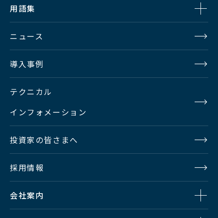
・15ms以下の応答速度（規定
用語集
値）
CN変換BOX
ニュース
【
仕様
】
導入事例
電源 ：AC100V～240V
50～60Hz
テクニカル
消費電力：71VA 以下
外
形
寸法：
インフォメーション
W482.6×
H88×
D250
mm（2Uラックマウントサイ
投資家の皆さまへ
ズ）
採用情報
質量 ：7kg以下
会社案内
【
特長
】