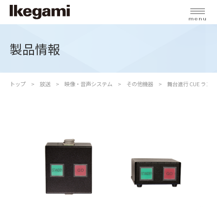
menu
製品情報
トップ
放送
映像・音声システム
その他機器
舞台進行 CUE ラン