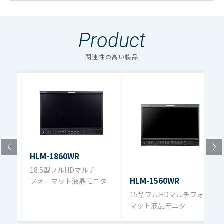
・
アイコンのファイルは個人情報の入力が必須と
なります。「選択する」をクリックしてください。
Product
のアイコンの場合はファイル名をクリックするとダウン
LCDタイプ
IPS 相当
ロードできます。
関連性の高い製品
複数のファイルをダウンロードする場合、選択するボタン
解像度
1920×12
を押してください。（個人情報の入力が必要）
ファイル名
ダウンロード
サイズ
24型
放送用ＨDモニタカタログ（pdf）3.1MB
輝度
400 nits
HLM-1860WR
コントラスト比
1800:1
18.5型フルHDマルチ
HLM-1560WR
フォーマット液晶モニタ
ォー
15型フルHDマルチフォー
表示色
10.7億色
マット液晶モニタ