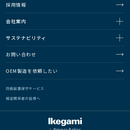
採用情報
会社案内
SDTV
サステナビリティ
お問い合わせ
入力
エンベデッ
OEM製造を依頼したい
アナログオ
防振装置保守サービス
報道関係者の皆様へ
出力
エンベデッ
スピーカ
Privacy Policy