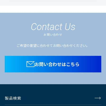
視野角
178°(上下
Contact Us
電源電圧
AC:100～1
お問い合わせ
ご希望の要望に合わせてお問い合わせください。
消費電力(最大)
49W
外形寸法
W 562 x H 
お問い合わせはこちら
ラック寸法
9RU （
質量
約9.1 
製品検索