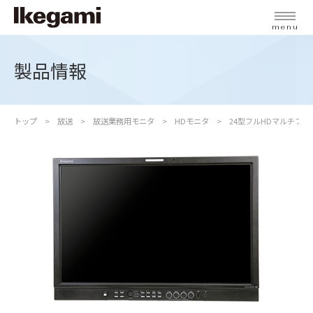
menu
製品情報
トップ
放送
放送業務用モニタ
HDモニタ
24型フルHDマルチフ