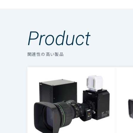
走査方式
11
複数のファイルをダウンロードする場合、選
撮像素子
2/
Product
有効画素数
H1
関連性の高い製品
レンズマウント
2
感度
20
限界解像度
1
ゲイン
+