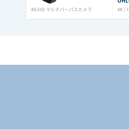
UHL-X40
UHL
S/N
-5
4K/HD マルチパーパスカメラ
4K 
HD
出力信号
ア
入力位相基準信号
3値
複
カメラケーブル
1
＊
電源電圧
DC
消費電力
約