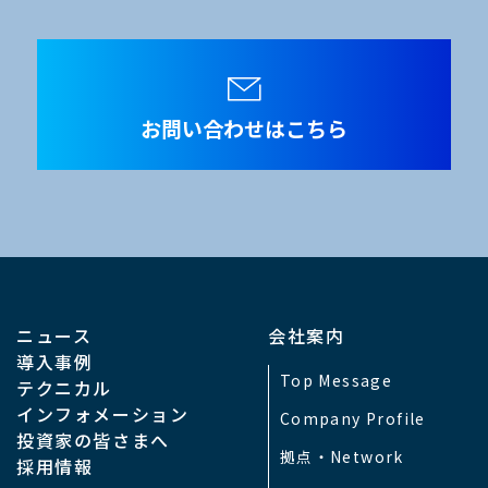
メラヘッド：W40 × H53 × D65mm/200g以下
U： W90 × H103 × D180mm/2kg以下
お問い合わせはこちら
メラヘッド：200g以下
U：W90 × H103 × D180mm/2kg以下
0℃ ～ +45℃
0 ～ 90％（結露しないこと）
ニュース
会社案内
導入事例
Top Message
テクニカル
インフォメーション
Company Profile
投資家の皆さまへ
拠点・Network
採用情報
CUスイッチにより可能