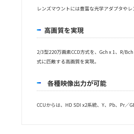
レンズマウントには豊富な光学アダプタやレ
高画質を実現
2/3型220万画素CCD方式を、Gch x 1、
式に匹敵する高画質を実現。
各種映像出力が可能
CCUからは、HD SDI x2系統、Y、Pb、Pr
・
アイコンのファイルは個人情報の
定格・性能
のアイコンの場合はファイル名をクリッ