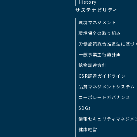
History
サステナビリティ
ンズアイリスコントロール接続時は専用カメラケーブルを使用
環境マネジメント
63 ～ 1/2000
環境保全の取り組み
労働施策総合推進法に基づ
S-422によりRCP50を接続し各種コントロールが可能
一般事業主行動計画
鉱物調達方針
CUにMB-40（オプション）を装着することにより、 最大1秒ま
CSR調達ガイドライン
品質マネジメントシステム
コーポレートガバナンス
SDGs
情報セキュリティマネジメ
健康経営