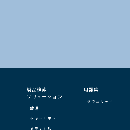
外形寸法
カ
（突起物は含みません）
CC
カ
質量
CC
周囲温度
-1
湿度
3
製品検索
用語集
ソリューション
セキュリティ
機能
放送
セキュリティ
AWB/ABB
C
メディカル