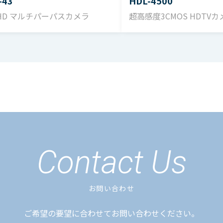
-43
HDL-4500
4dB（Y）
/ HD マルチパーパスカメラ
超高感度3CMOS HDTVカ
-SDI 2系統（SMPTE 292M準拠）
ナログ（G,B,R／Y,PB,PR切替式） 複合コネクタ1系統
SYNC 0.6Vp-p 1系統
合ケーブル（φ7.5） 5ｍまたは10ｍ（オプション）
5m、20m、30m（工場オプション）
Contact Us
工場オプションはCCUの調整が必要になります。
 12V（11 ～ 16V）
お問い合わせ
ご希望の要望に合わせてお問い合わせください。
20W