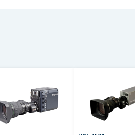
25/59.94 インタレース BTA-S001B準拠
択するボタンを押してください。（個人情報の入力が必要）
ファイル名
3型220万画素 IT型CCD×2
920×V1080
/3型Cマウント
00 lx/F8
000TV本（Y）
6、+12、+18 切替式