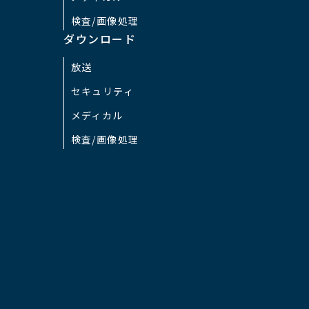
検査/画像処理
オートアイリス
レ
ダウンロード
放送
オートシャッター
1/
セキュリティ
メディカル
リモートコントロール
R
検査/画像処理
CCD蓄積機能
C