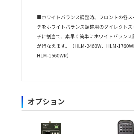
■ホワイトバランス調整時、フロントの各ス
チをホワイトバランス調整用のダイレクトス
チに割当て、素早く簡単にホワイトバランス
が行なえます。（HLM-2460W、HLM-1760W
HLM-1560WR）
High Dynamic Range
Ikegami カラーモニタ校正
モニタの高さを抑え、副調整室、編集・モニ
・
アイコンのファイルは個人情報の
型名
の運用を想定したCSタイプをラインアップ
のアイコンの場合はファイル名をクリッ
オプションにより、従来のガンマに加え、HLG1、HLG2
お使いのモニタは正しく調整されていますか
HLM-1560WCS
複数のファイルをダウンロードする場合、選
オプション
の最大輝度の範囲でHDR表示を可能とするEO
モニタを長期間にわたり“安定した品質“でお
外形寸法（W×H×Dmm）：370×245×78
種類
ラック寸法：5.5U
【概要】
モニタ間のばらつき
質量：約3.9kg（本体）
HLM-1760WR 外観図（pdf）391.8KB
画素
•色域：BT.709/BT.2020