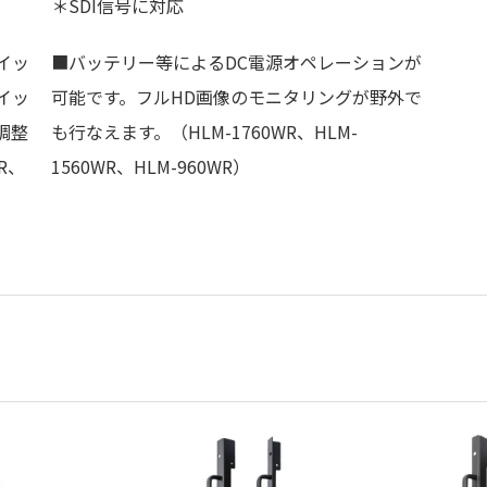
＊SDI信号に対応
イッ
■バッテリー等によるDC電源オペレーションが
イッ
可能です。フルHD画像のモニタリングが野外で
調整
も行なえます。（HLM-1760WR、HLM-
R、
1560WR、HLM-960WR）
サービス （AWC-100ソフトウエア）
タ棚、送出コントロール卓、中継車搭載など限られたスペース
入力が必須となります。「選択する」をクリックしてください
HLM-1760WR
HLM-1
しています。＊DC電源、内蔵スピーカには対応していません。
クするとダウンロードできます。
、S-Log3のEOTF（Electrical to Optical Trans
？
パネル性能
択するボタンを押してください。（個人情報の入力が必要）
TFテーブルが有効になります。あわせて、BT.2020相当の広
使い頂くために、便利で高精度な調整ツール(AWC-100ソフト
ファイル名
a-Si TFTアクティブマトリクス
a-Si
Full HD(16:9) 1920×1080
Full H