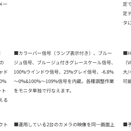
メー
定
定
タ
：
■カラーバー信号（ランプ表示付き）、ブルー
■H
の
ジュ信号、ブルージュ付きグレースケール信号、
（V
ャド
100%ウインドウ信号、25%グレイ信号、-6.8%
大
0%
～0%&100%～109%信号を内蔵。各種調整作業
可
ート
をモニタ単独で行なえます。
える
クト
■運用している2台のカメラの映像を同一画面上
■