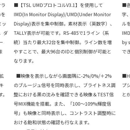
サラ
■【TSL UMDプロトコルV3.1】を使用して
■
)を
IMD(In Monitor Display)/UMD(Under Monitor
字
ミッ
Display)表示を集中制御。素材表示（英数字）、
ル
。ダ
TALLY表示が可能です。RS-485で1ライン（系
IM
ー
統）当たり最大32台を集中制御。ライン数を増
by
ま
やすことで、最大96台のIDと個別制御が可能と
で
なります。
拡
■映像を表示しながら画面隅に-2%/0%/＋2%
■H
キ
のブルージュ信号を同時表示し、ブライトネス調
プ
す。
整における黒の沈みを確認できる映像＆TEST信
と
号MIX機能を搭載。また、「100～109%輝度信
号」も映像と同時表示し、コントラスト調整時に
おける飽和状態の確認も行なえます。