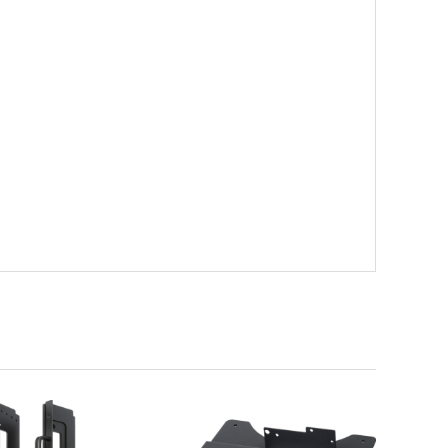
で
。
760WCS
fer Function）に対応できます。それぞれのモニタ
色域に対応します。(メーカーオプション)
ウェア）をご提案いたします。
ダウンロード
 TFTアクティブマトリクス
D(16:9) 1920×1080