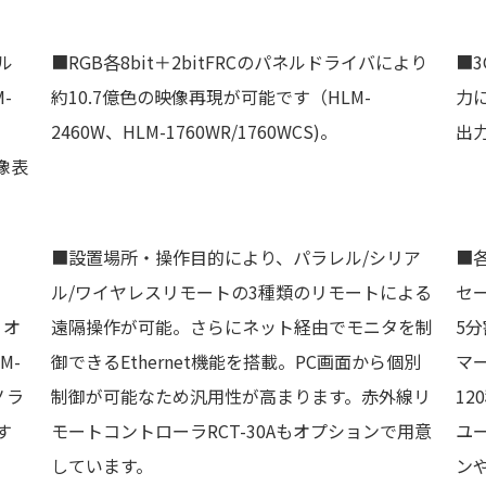
ル
■RGB各8bit＋2bitFRCのパネルドライバにより
■3
-
約10.7億色の映像再現が可能です（HLM-
力
2460W、HLM-1760WR/1760WCS)。
出
像表
■設置場所・操作目的により、パラレル/シリア
■
ル/ワイヤレスリモートの3種類のリモートによる
セ
ィオ
遠隔操作が可能。さらにネット経由でモニタを制
5
M-
御できるEthernet機能を搭載。PC画面から個別
マ
ノラ
制御が可能なため汎用性が高まります。赤外線リ
12
す
モートコントローラRCT-30Aもオプションで用意
ユ
しています。
ン