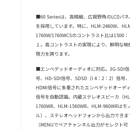
■60 Seriesは、高精細、広視野角のLCDパネ
を採用しています。特に、HLM-2460W、HLM
1760W/1760WCSのコントラスト比は1500：
１。高コントラストの実現により、鮮明な映
現力を誇ります。
■エンベデッドオーディオに対応。3G-SDI信
号、HD-SDI信号、SDSD（I 4：2：2）信号、
HDMI信号に多重されたエンベデッドオーデ
信号を自動認識。内蔵ステレオスピーカ（HL
1760WR、HLM-1560WR、HLM-960WRはモ
ル）、ステレオヘッドフォンから出力できま
（MENUでペアチャンネル出力がセレクト可