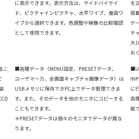
に表示できます。表示方法は、サイドバイサイ
を
ド、ピクチャインピクチャ、水平ワイプ、垂直ワ
搭
イプから選択できます。色調整や映像の比較確認
ケ
として使用できます。
チ
大
お
るこ
■各種データ（MENU設定、PRESETデータ、
■U
て
ユーザマーカ、全画面キャプチャ画像データ）は
I
装
USBメモリに保存できPC上でデータ管理できま
に
CD
す。また、そのデータを他のモニタにコピーする
各
こともできます。
能
＊PRESETデータは個々のモニタでデータが異な
ります。