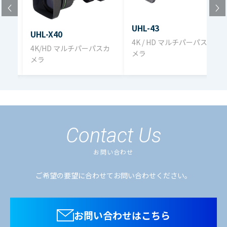
光学
1 2 3 4 ND 100% 25% 6.2% 1.6% *フィルタ
フィ
サーボつき
UHL-43
ルタ
UHL-X40
パスカ
4K / HD マルチパーパスカ
4K/HD マルチパーパスカ
メラ
電気
メラ
色温
3200K/5600K切換
度補
正
Contact Us
電源
DC +11～+16V
電圧
お問い合わせ
使用
ご希望の要望に合わせてお問い合わせください。
動作温度：-10℃～+45℃
温度
保存温度：-20℃～+60℃
範囲
お問い合わせはこちら