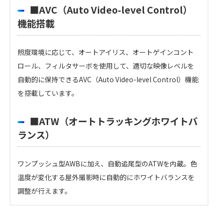
■AVC（Auto Video-level Control）
機能搭載
照度環境に応じて、オートアイリス、オートゲインコント
ロール、フィルタサーボを使用して、適切な映像レベルを
自動的に保持できるAVC（Auto Video-level Control）機能
を搭載しています。
■ATW（オートトラッキングホワイトバ
ランス）
ワンプッシュ型AWBに加え、自動追尾型のATWを内蔵。色
温度が変化する屋外撮影時に自動的にホワイトバランスを
調整が行えます。
HDL-4500 定格・性能
・
アイコンのファイルは個人情報の入力が必須と