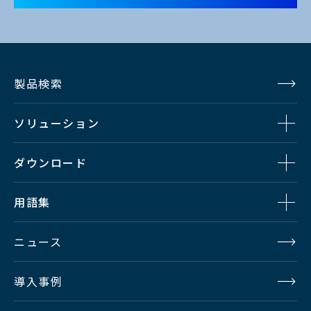
使用
湿度
30％～90％(非結露時)
範囲
製品検索
消費
約20W
電力
ソリューション
S/N
56dB以上
ダウンロード
変調
60％以上 520TVL(1080i方式での18MHz)
用語集
度
ニュース
限界
解像
700TVL
導入事例
度