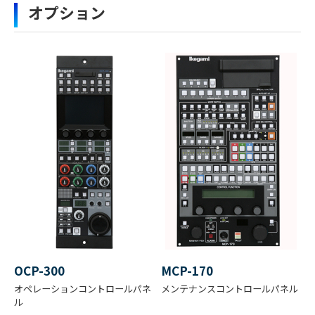
オプション
なります。「選択する」をクリックしてください。
映像
のアイコンの場合はファイル名をクリックするとダウン
出力
ロードできます。
フォ
複数のファイルをダウンロードする場合、選択するボタン
1080/59.94i または 1080/50i
ー
を押してください。（個人情報の入力が必要）
マッ
ファイル名
ダウンロード
ト
HDL-4500カタログ（pdf）2.8MB
撮像
2/3型 130万画素 3CMOS
素子
有効
画素
1280（水平）× 720（垂直）
数
OCP-300
MCP-170
オペレーションコントロールパネ
メンテナンスコントロールパネル
ル
感度
F22以上 / 2000 lx