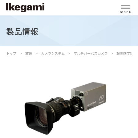
menu
製品情報
トップ
放送
カメラシステム
マルチパーパスカメラ
超高感度3CMO