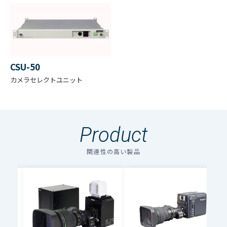
最低
被写
0.001 lx 以下（理論値）F1.4 (ゲイン+78dB
体照
100%レベル 非蓄積)
CSU-50
度
カメラセレクトユニット
光学
シス
2/3型 R,G,B 3CMOS F1.4
テム
Product
関連性の高い製品
レン
ズマ
BTA S-1005B
ウン
ト