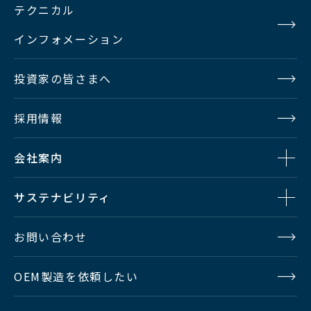
テクニカル
GAI
-6/0/6/12/18/24/30/36/42/48/54/60/66/72/
インフォメーション
N
78dB
投資家の皆さまへ
GAM
OFF, 0.35, 0.40, 0.45
MA
採用情報
電子
会社案内
シャ
1/100, 1/120, 1/250, 1/500, 1/1000, 1/2000
ッタ
サステナビリティ
デジ
お問い合わせ
タル
エク
1.5倍、2倍、3倍、4倍、6倍、8倍、10倍
OEM製造を依頼したい
ステ
ンダ