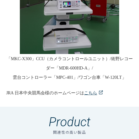
「
MKC-X300
」
CCU
（カメラコントロールユニット）
/
術野レコー
ダー「
MDR-600HD-A
」
/
雲台コントローラー「
MPC-401
」
/
ワゴン台車「
W-120LT
」
JRA
日本中央競馬会様のホームページは
こちら
Product
関連性の高い製品