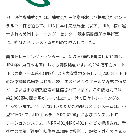
池上通信機株式会社は、株式会社三笑堂様および株式会社セント
ラルユニ様を通じて、JRA 日本中央競馬会（以下、JRA）様が運
営される美浦トレーニング・センター 競走馬診療所の手術室
に、術野カメラシステムを初めて納入しました。
美浦トレーニング・センターは、茨城県稲敷郡美浦村に位置し、
JRA様の東日本地区における調教拠点です。約224 万平方メート
ル（東京ドーム約48 個分）の広大な敷地を有し、1,200 メートル
の坂路調教馬場をはじめ、競走馬スイミングプールや森林馬道な
ど、さまざまな調教施設が整備されています。この敷地内では、
約2,000頭の競走馬がレース出走に向けて日々トレーニングを
行っています。今回ご採用いただいた術野カメラシステムは、小
型3CMOS フルHD カメラ「MKC-X300」およびパンチルト ロー
テーションシステム「MPR-401/MPC-401」などで構成され、手
術中の患部（術野）映像を高精細に撮影し、記録・共有できるシ