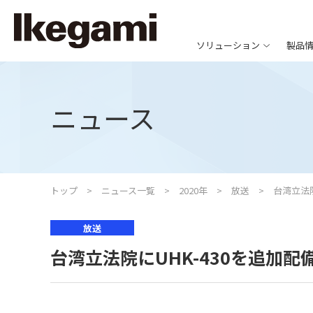
ソリューション
製品
ニュース
トップ
ニュース一覧
2020年
放送
台湾立法院
放送
台湾立法院にUHK-430を追加配