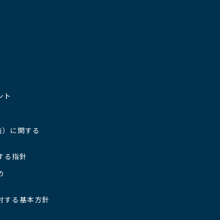
ント
造）に関する
する指針
の
対する基本方針