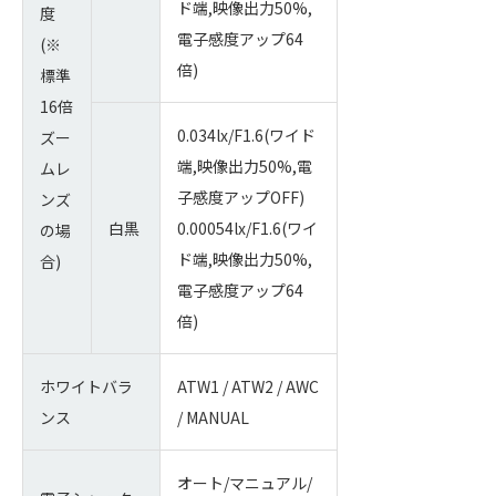
ド端,映像出力50%,
度
電子感度アップ64
(※
倍)
標準
16倍
0.034lx/F1.6(ワイド
ズー
端,映像出力50%,電
ムレ
子感度アップOFF)
ンズ
白黒
0.00054lx/F1.6(ワイ
の場
ド端,映像出力50%,
合)
電子感度アップ64
倍)
ホワイトバラ
ATW1 / ATW2 / AWC
ンス
/ MANUAL
オート/マニュアル/