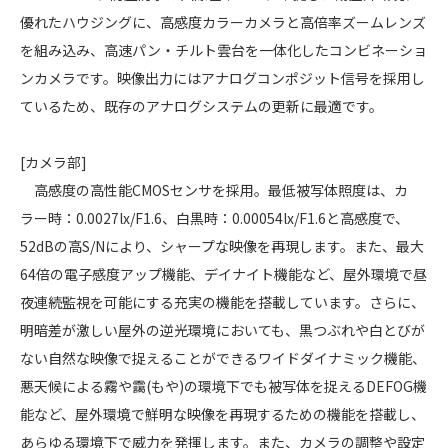
優れたハウジングに、高感度カラーカメラと高倍率ズームレンズ
を組み込み、高速パン・チルト雲台を一体化したコンビネーショ
ンカメラです。映像出力にはアナログコンポジット信号を採用し
ているため、既存のアナログシステムの更新に最適です。
[カメラ部]
高感度の高性能CMOSセンサを採用。最低被写体照度は、カ
ラー時：0.0027lx/F1.6、白黒時：0.00054lx/F1.6と高感度で、
52dBの高S/Nにより、シャープな映像を再現します。また、最大
64倍の電子感度アップ機能、デイナイト機能など、屋外環境で昼
夜連続監視を可能にする充実の機能を搭載しています。さらに、
明暗差が激しい屋外の逆光環境においても、黒つぶれや白とびが
ない自然な映像で捉えることができるワイドダイナミック機能、
悪天候による霧や靄(もや)の環境下でも被写体を捉えるDEFOG機
能など、屋外環境で鮮明な映像を再現するための機能を搭載し、
あらゆる環境下で威力を発揮します。また、カメラの調整や設定