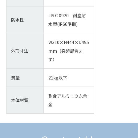
JIS C 0920 耐塵耐
防水性
水型(IP66準拠)
W310×H444×D495
外形寸法
mm（突起部含ま
ず）
質量
21kg以下
耐食アルミニウム合
本体材質
金