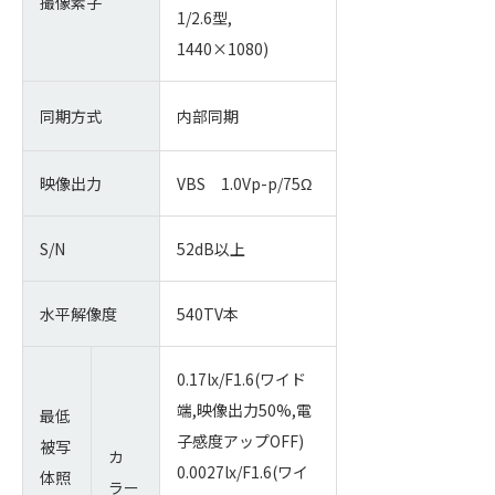
撮像素子
1/2.6型,
1440×1080)
同期方式
内部同期
映像出力
VBS 1.0Vp-p/75Ω
S/N
52dB以上
水平解像度
540TV本
0.17lx/F1.6(ワイド
端,映像出力50%,電
最低
子感度アップOFF)
被写
カ
0.0027lx/F1.6(ワイ
体照
ラー