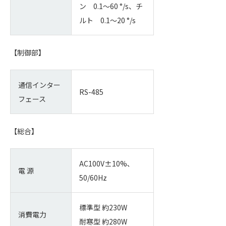
ン 0.1～60 °/s、チ
ルト 0.1～20 °/s
【制御部】
通信インター
RS-485
フェース
【総合】
AC100V±10%､
電 源
50/60Hz
標準型 約230W
消費電力
耐寒型 約280W