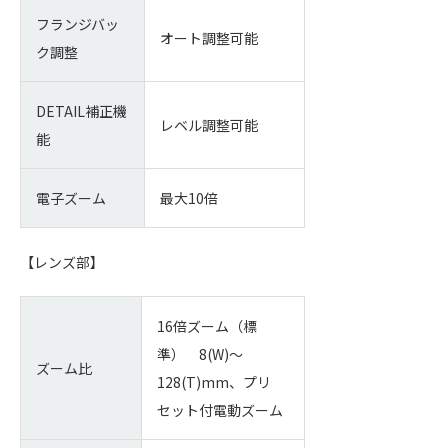
フランジバッ
オート調整可能
ク調整
DETAIL補正機
レベル調整可能
能
電子ズーム
最大10倍
【レンズ部】
16倍ズーム（標
準） 8(W)～
ズーム比
128(T)mm、プリ
セット付電動ズーム