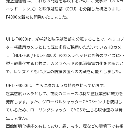
池上通信機は、これらの問題を解決するために、光学部（カメラ
ヘッド・レンズ）と映像処理部（CCU）を分離した構造のUHL-
F4000を新たに開発いたしました。
UHL-F4000は、光学部と映像処理部を分離することで、ヘリコプ
ター搭載用カメラとして既に多数ご採用いただいているHDカメ
ラ（HDL-F30 / HDL-F3000）のカメラヘッドと同等のサイズに小
型・軽量化すると共に、カメラヘッドの低消費電力化を図ること
で、レンズとともに小型の防振装置への内蔵を可能としました。
UHL-F4000は、さらに次のような特長を持っています。
超高感度カメラとして、夜間のニュース取材や監視業務に威力を
発揮します。また、グローバルシャッターCMOSセンサを使用し
ているため、ローリングシャッターCMOSで生じる映像歪みは発
生しません。
画像鮮明化機能を有しており、霧、もや、煙などの環境下でも視