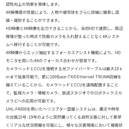
認性向上の効果を発揮します。
4K解像度の性能により、人物や被写体をさらに詳細に撮影し認
識・識別することができます。
HD映像と4K映像を出力できることから、当初HDで運用し、周辺
環境が整った時点で防振カメラを入れ替えることなく4Kシステ
ムへ移行することが可能です。
4K映像からエッジ抽出するフォーカスアシスト機能により、HD
モニタを用いた4Kのフォーカス合わせが容易です。
カメラヘッドとCCUを接続する光ファイバーケーブルは最大10ｋ
ｍまで延長可能で、更に100Base-TXのEthernet TRUNK回線を
備えていることから、カメラヘッドとCCUを遠隔配置すること
で、監視カメラ・情報カメラ、放送スタジオでのロボティクスカ
メラどへの応用が可能です。
UHL-F4000を用いたヘリコプター空撮システムは、震災や昨年
の台風15号･19号のように突然襲ってくる自然災害に対して素早
くリアルな状況把握を可能にし、様々な災害現場において被害状