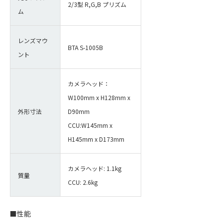
2/3型 R,G,B プリズム
ム
レンズマウ
BTA S-1005B
ント
カメラヘッド：
W100mm x H128mm x
外形寸法
D90mm
CCU:W145mm x
H145mm x D173mm
カメラヘッド: 1.1kg
質量
CCU: 2.6kg
■性能