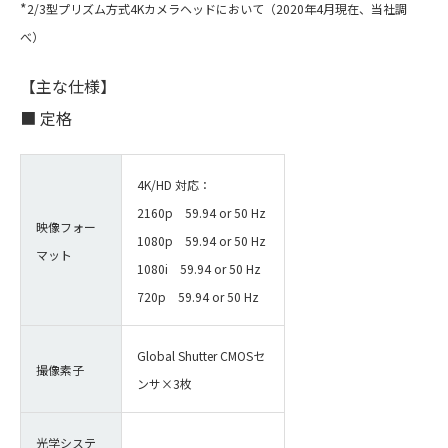
*
2/3型プリズム方式4Kカメラヘッドにおいて（2020年4月現在、当社調
べ）
【主な仕様】
■ 定格
4K/HD 対応：
2160p 59.94 or 50 Hz
映像フォー
1080p 59.94 or 50 Hz
マット
1080i 59.94 or 50 Hz
720p 59.94 or 50 Hz
Global Shutter CMOSセ
撮像素子
ンサ×3枚
光学システ