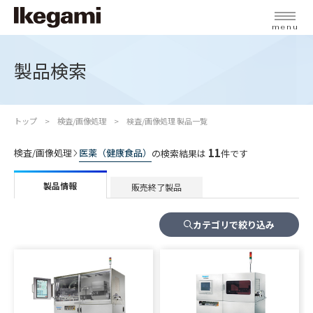
menu
製品検索
トップ
検査/画像処理
検査/画像処理 製品一覧
11
検査/画像処理
医薬（健康食品）
の検索結果は
件です
製品情報
販売終了製品
カテゴリで絞り込み