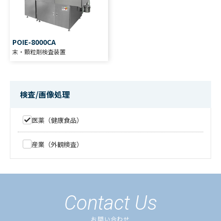
POIE-8000CA
末・顆粒剤検査装置
TIE-XR
POIE-5000V
X線錠剤内部検査装置
末・顆粒剤検査装置
検査/画像処理
医薬（健康食品）
POIE-8000C
TIE-5010
カラー末・顆粒剤検査装置
カラー錠剤検査装置
産業（外観検査）
TIE-7000A
TIE-9000 series
カラー錠剤検査装置
カラー・錠剤検査装置
Contact Us
お問い合わせ