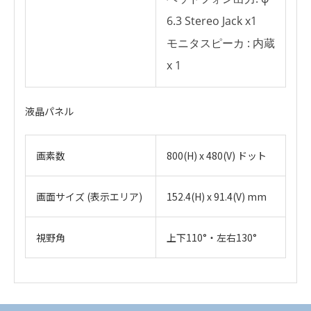
6.3 Stereo Jack x1
モニタスピーカ : 内蔵
x 1
液晶パネル
画素数
800(H) x 480(V) ドット
画面サイズ (表示エリア)
152.4(H) x 91.4(V) mm
視野角
上下110°・左右130°
HDK-79GX
・
アイコンのファイルは個人情報の入力が必須と