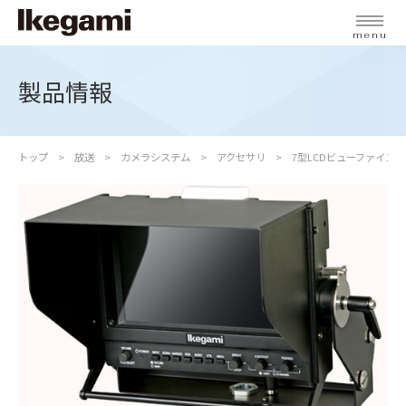
menu
製品情報
トップ
放送
カメラシステム
アクセサリ
7型LCDビューファインダ