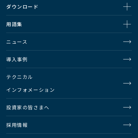
感度
F12 @2000LX （反射率 89.9%）
ダウンロード
最低被写
0.0015lx @F1.4 *映像レベル 50％
用語集
体照度
ニュース
-6, -3, 0, +3, +6, +9, +12, +18, +24,
GAIN
+30, +36, +42, +48, +54, +60 +66,
導入事例
+72dB
テクニカル
OFF, 0.35, 0.4, 0.45, CUSTOM1 - 5
GAMMA
インフォメーション
* CUSTOM1 - 5 はHLG 対応可能
投資家の皆さまへ
電子
1/100, 1/120, 1/250, 1/500, 1/1000,
シャッ
1/2000, 1/4000, 1/10000
採用情報
ター
*Variable シャッター可能