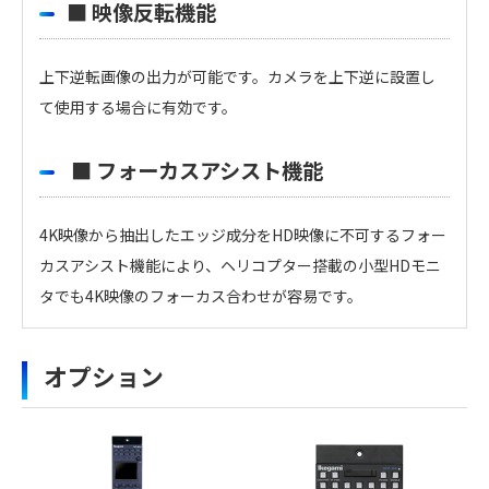
■ 映像反転機能
上下逆転画像の出力が可能です。カメラを上下逆に設置し
て使用する場合に有効です。
■ フォーカスアシスト機能
4K映像から抽出したエッジ成分をHD映像に不可するフォー
カスアシスト機能により、ヘリコプター搭載の小型HDモニ
タでも4K映像のフォーカス合わせが容易です。
・
アイコンのファイルは個人情報の入力が必須と
4K/HD 対応
オプション
なります。「選択する」をクリックしてください。
映像
2160p 59.94 or 50 Hz
のアイコンの場合はファイル名をクリックするとダウン
フォー
1080p 59.94 or 50 Hz
LC-LC
マット
1080i 59.94 or 50 Hz
ロードできます。
シングルファイバーケーブル (Max.10km)
720p 59.94 or 50 Hz
複数のファイルをダウンロードする場合、選択するボタン