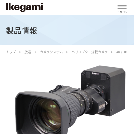
menu
製品情報
トップ
放送
カメラシステム
ヘリコプター搭載カメラ
4K / HD