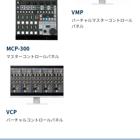
6
フィルタ
VMP
(OP=オプ
バーチャルマスターコントロール
ション)
パネル
B1
4
6
C
SHOTOVER ジンバルシステム
3
3
R
画像鮮明化
C
C
O
MCP-300
0
0
O
C
L
P
マスターコントロールパネル
0
0
S
R
K
K
S
カメラヘッド：DC +11 ～ 16V
RM-71F
電源電圧
CCU ：DC +18 ～ 32V
リモートコントロールパネル
VCP
バーチャルコントロールパネル
動作温度
-20℃ ～ +45℃