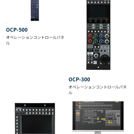
を押してください。（個人情報の入力が必要）
画像素子
CMOSセンサ x3枚
ファイル名
ダウンロード
UHL-F4000カタログ（pdf）3.3MB
OCP-500
光学シス
SW20-LCPT75-3
2/3-inch RGB プリズム
テム
オペレーションコントロールパネ
ル
レンズマ
2/3型 バヨネット (B4 type) レンズマウ
UHL-F4000 + M1ジンバル
ウント
ント
Pico
ピコファイバーケーブル
OCP-300
1
2
3
4
5
オペレーションコントロールパネ
ル
1
1
1
C
1
/
M1
N
/
/
L
/
2
SHOTOVER ジンバルシステム
D
1
6
R
4
5
電動光学
6
4