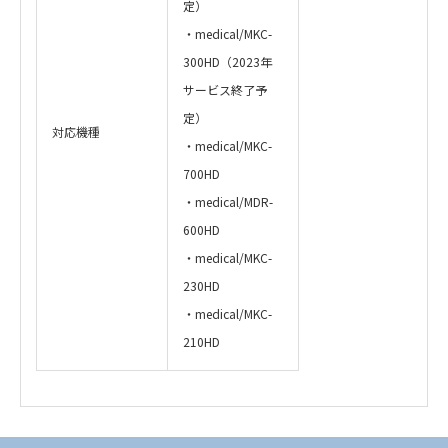
定）
・medical/MKC-
300HD（2023年
サービス終了予
定）
対応機種
・medical/MKC-
700HD
・medical/MDR-
600HD
・medical/MKC-
230HD
・medical/MKC-
210HD
・
アイコンのファイルは個人情報の入力が必須と
なります。「選択する」をクリックしてください。