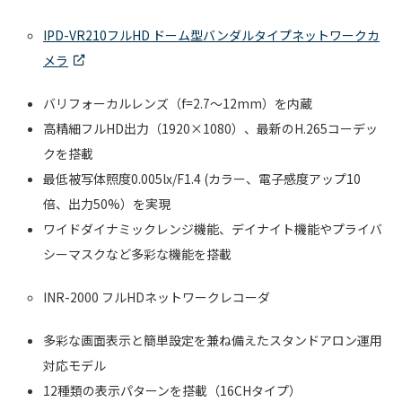
IPD-VR210フルHD ドーム型バンダルタイプネットワークカ
メラ
バリフォーカルレンズ（f=2.7～12mm）を内蔵
高精細フルHD出力（1920×1080）、最新のH.265コーデッ
クを搭載
最低被写体照度0.005lx/F1.4 (カラー、電子感度アップ10
倍、出力50%）を実現
ワイドダイナミックレンジ機能、デイナイト機能やプライバ
シーマスクなど多彩な機能を搭載
INR-2000 フルHDネットワークレコーダ
多彩な画面表示と簡単設定を兼ね備えたスタンドアロン運用
対応モデル
12種類の表示パターンを搭載（16CHタイプ）