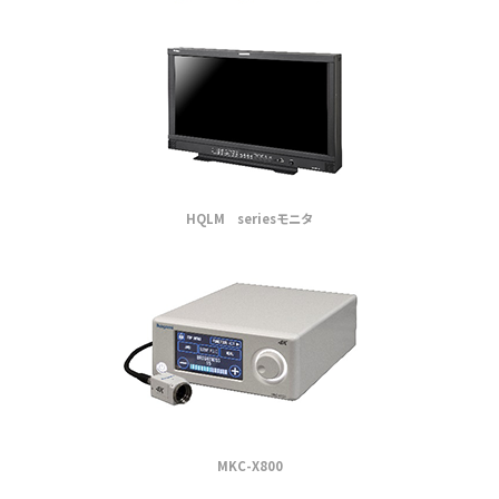
HQLM seriesモニタ
MKC-X800