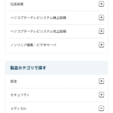
ワゴン台車
ビデオスイッチャ
伝送装置
パネルの外観を検査したい
周辺機器
ビデオルーティングスイッチャ
金属箔の外観を検査したい
カメラハウジング
FPU装置
ヘリコプターテレビシステム機上設備
システム周辺機器
触媒の検査をしたい
モニタハウジング
伝送装置
マルチビューワ／DSK
空撮用4Kカメラ
ヘリコプターテレビシステム地上設備
ミリ波伝送装置
音声ルータ
周辺機器
IP伝送装置
周辺機器
ノンリニア編集・ビデオサーバ
IP機器
伝送装置
その他機器
報道ファイルベース
ノンリニア編集機
製品カテゴリで探す
素材共有サーバ
放送
収録・送出サーバ
IP System
セキュリティ
カメラシステム
監視カメラ
メディカル
放送業務用モニタ