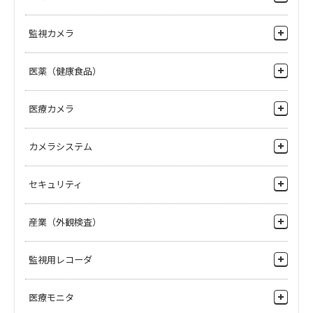
IPゲートウェイ
スタジオ・サブシステム
監視カメラ
IP対応ベースステーション
中継・ニュース取材機器
ネットワーク カメラ（IPカメラ）
医薬（健康食品）
R2システム（ロボットアームカメラ）
PTZカメラ
無線伝送・光伝送機器
錠剤外観検査
医療カメラ
IPシステム
インクジェット錠剤印刷
4Kカメラ
カメラシステム
ヘリコプターテレビシステム
顆粒剤(粉体）検査
HDカメラ
ファイルベースシステム
スタジオカメラ・中継カメラ
セキュリティ
4K Cameras
流通店舗
産業（外観検査）
HD Cameras
ビルマンション
マルチパーパスカメラ
シート検査・フィルム検査
監視用レコーダ
病院・施設
カメラコントロールユニット・ベースステーション
枚葉検査
環境プラント
ネットワークレコーダ
医療モニタ
アクセサリ
粉体検査
製造プラント