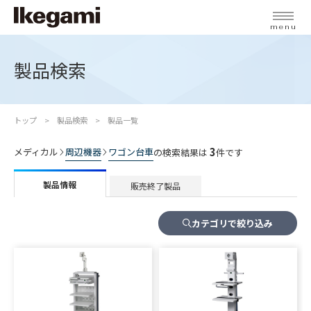
menu
製品検索
トップ
製品検索
製品一覧
3
メディカル
周辺機器
ワゴン台車
の検索結果は
件です
製品情報
販売終了製品
カテゴリで絞り込み
W-130
ワゴン台車