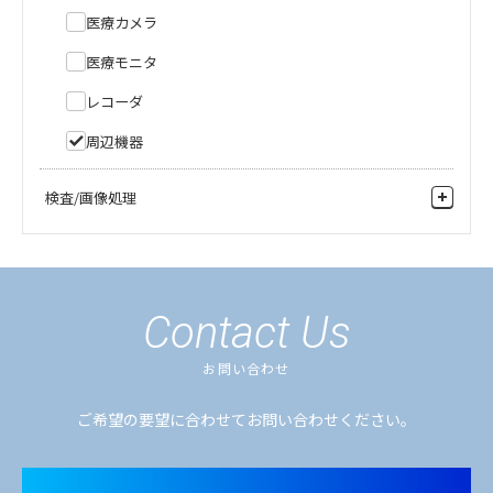
監視用レコーダ
映像・音声システム
医療カメラ
周辺機器
伝送装置
医療モニタ
鉄道向け
ヘリコプターテレビシステム機上設備
レコーダ
ヘリコプターテレビシステム地上設備
周辺機器
ノンリニア編集・ビデオサーバ
検査/画像処理
医薬（健康食品）
産業（外観検査）
Contact Us
お問い合わせ
ご希望の要望に合わせてお問い合わせください。