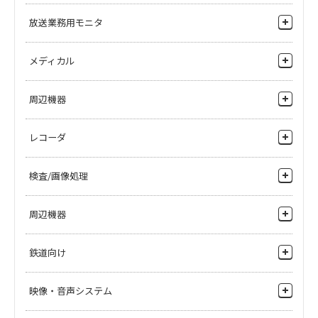
ヘリコプター搭載カメラ
4Kモニタ
放送業務用モニタ
高所監視
HDモニタ
河川監視
4Kモニタ
メディカル
港湾監視
HDモニタ
手術顕微鏡用カメラを探したい
周辺機器
鉄道監視
SDモニタ
手術顕微鏡、術野医療用モニタを探したい
周辺機器
ネットワーク周辺機器
レコーダ
記録したい
院内監視カメラシステムがほしい
レコーダ
検査/画像処理
手術映像システムがほしい
錠剤・食品の外観を検査したい
周辺機器
錠剤に印刷したい
ソフトウェア
鉄道向け
粉体への異物混入検査をしたい
手術顕微鏡用アダプタ
錠剤の内部を検査したい
監視カメラ
映像・音声システム
パンチルトローテーション
フィルムの外観を検査をしたい
監視用モニタ