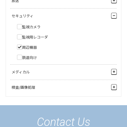
放送
収録・送出サーバ
IP System
セキュリティ
カメラシステム
監視カメラ
放送業務用モニタ
監視用レコーダ
映像・音声システム
周辺機器
伝送装置
鉄道向け
ヘリコプターテレビシステム機上設備
メディカル
ヘリコプターテレビシステム地上設備
ノンリニア編集・ビデオサーバ
医療カメラ
検査/画像処理
医療モニタ
医薬（健康食品）
レコーダ
産業（外観検査）
周辺機器
Contact Us