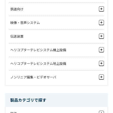
錠剤に印刷したい
ソフトウェア
ZPC-208
鉄道向け
IEN-T01
粉体への異物混入検査をしたい
ズームパンチルトコントローラ
手術顕微鏡用アダプタ
ネットワークエンコーダ
錠剤の内部を検査したい
監視カメラ
映像・音声システム
パンチルトローテーション
フィルムの外観を検査をしたい
監視用モニタ
ワゴン台車
ビデオスイッチャ
IMV-90
MPB-40
伝送装置
パネルの外観を検査したい
周辺機器
IP9画面表示ユニット
4Ch パワーボックス
ビデオルーティングスイッチャ
金属箔の外観を検査したい
カメラハウジング
FPU装置
ヘリコプターテレビシステム機上設備
システム周辺機器
触媒の検査をしたい
モニタハウジング
伝送装置
MPB-60
MPB-90
マルチビューワ／DSK
空撮用4Kカメラ
6CH パワーボックス
9CH パワーボックス
ヘリコプターテレビシステム地上設備
ミリ波伝送装置
音声ルータ
周辺機器
IP伝送装置
周辺機器
ノンリニア編集・ビデオサーバ
IP機器
伝送装置
PB-700
その他機器
報道ファイルベース
1CH パワーボックス
ノンリニア編集機
製品カテゴリで探す
素材共有サーバ