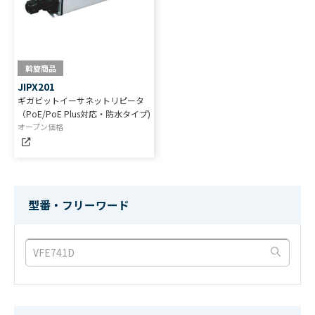
斡旋商品
JIPX201
ギガビットイーサネットリピータ
（PoE/PoE Plus対応・防水タイプ)
オープン価格
IMV-90 TypeS
ZPC-201
TPC-100
IDE-V01
IP 9画面表示ユニット
ズームパンチルトコントローラ
IP タッチパネル操作器
ネットワークデコーダ
型番・フリーワード
メーカー希望小売価格
450,000
円(税
メーカー希望小売価格
500,000
円(税
抜)
抜)
斡旋商品
斡旋商品
APLFM104GTPOE
APLFM108GTPOE
PoE HUB 10/100M L2 PoE4ポート
PoE HUB 10/100M L2 PoE8ポート