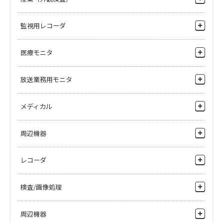
HD Cameras
ビルマンション
斡旋商品
斡旋商品
マルチパーパスカメラ
シート検査・フィルム検査
APLGM110GTSS
APLGM118GTSS
監視用レコーダ
病院・施設
HUB 10/100/1000M L2 8ポート
HUB 10/100/1000M L2 16ポート
カメラコントロールユニット・ベースステーション
枚葉検査
メーカー希望小売価格
72,000
円(税抜)
メーカー希望小売価格
116,000
円(税
環境プラント
ネットワークレコーダ
医療モニタ
抜)
アクセサリ
粉体検査
製造プラント
ヘリコプター搭載カメラ
4Kモニタ
放送業務用モニタ
高所監視
HDモニタ
河川監視
4Kモニタ
斡旋商品
斡旋商品
メディカル
APLGM124GTSS
Apresia13200-28GT
港湾監視
HDモニタ
HUB 10/100/1000M L2 20ポート
HUB 10/100/1000M L3 24ポート
手術顕微鏡用カメラを探したい
周辺機器
メーカー希望小売価格
160,000
円(税
メーカー希望小売価格
550,000
円(税
鉄道監視
SDモニタ
抜)
抜)
手術顕微鏡、術野医療用モニタを探したい
周辺機器
ネットワーク周辺機器
レコーダ
記録したい
院内監視カメラシステムがほしい
レコーダ
検査/画像処理
PCS-351
PCS-358
手術映像システムがほしい
プリセットコントローラ
プリセットコントローラ
錠剤・食品の外観を検査したい
周辺機器