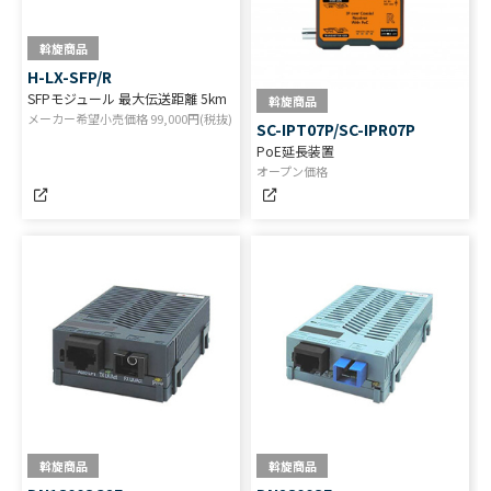
斡旋商品
H-LX-SFP/R
SFPモジュール 最大伝送距離 5km
斡旋商品
メーカー希望小売価格
99,000
円(税抜)
SC-IPT07P/SC-IPR07P
PoE延長装置
オープン価格
斡旋商品
斡旋商品