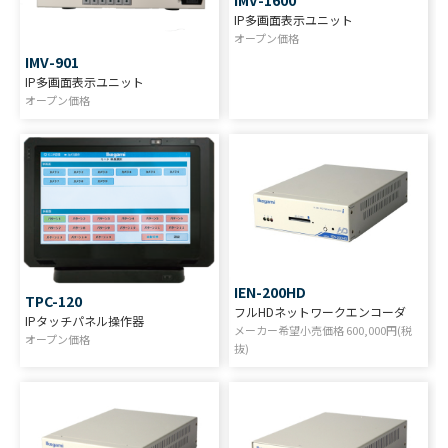
IMV-1600
IP多画面表示ユニット
オープン価格
IMV-901
IP多画面表示ユニット
オープン価格
IEN-200HD
TPC-120
フルHDネットワークエンコーダ
IPタッチパネル操作器
メーカー希望小売価格
600,000
円(税
オープン価格
抜)