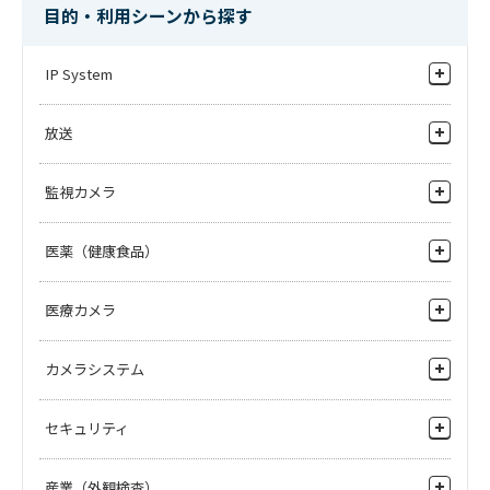
目的・利用シーンから探す
メーカー希望小売価格
75,000
円(税抜)
メーカー希望小売価格
99,000
円(税抜)
IP System
トータルシステムソリューション
斡旋商品
斡旋商品
放送
APLFM116GTPOE
APLFM108GTSS
IPゲートウェイ
PoE HUB 10/100M L2 PoE16ポー
HUB 10/100M L2 8ポート
スタジオ・サブシステム
ト
監視カメラ
メーカー希望小売価格
50,000
円(税抜)
IP対応ベースステーション
メーカー希望小売価格
162,000
円(税
中継・ニュース取材機器
抜)
ネットワーク カメラ（IPカメラ）
医薬（健康食品）
R2システム（ロボットアームカメラ）
PTZカメラ
無線伝送・光伝送機器
錠剤外観検査
医療カメラ
IPシステム
インクジェット錠剤印刷
斡旋商品
斡旋商品
4Kカメラ
APLFM116GTSS
APLFM124GTSS
カメラシステム
ヘリコプターテレビシステム
顆粒剤(粉体）検査
HUB 10/100M L2 16ポート
HUB 10/100M L2 24ポート
HDカメラ
メーカー希望小売価格
72,000
円(税抜)
メーカー希望小売価格
86,000
円(税抜)
ファイルベースシステム
スタジオカメラ・中継カメラ
セキュリティ
4K Cameras
流通店舗
産業（外観検査）