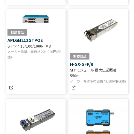
斡旋商品
APLGM212GTPOE
SFP×4 10/100/1000-T×8
メーカー希望小売価格
204,000
円(税
斡旋商品
抜)
H-SX-SFP/R
SFPモジュール 最大伝送距離
550m
メーカー希望小売価格
49,500
円(税抜)